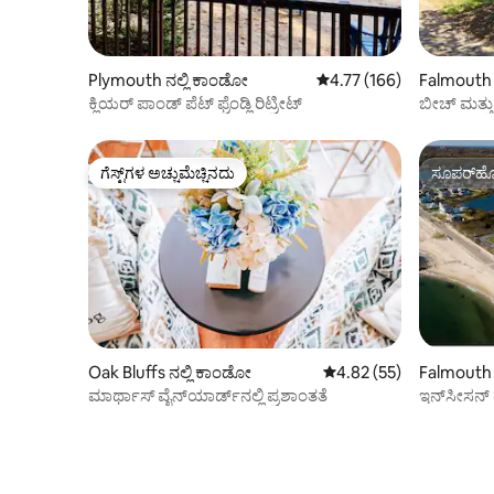
Plymouth ನಲ್ಲಿ ಕಾಂಡೋ
5 ರಲ್ಲಿ 4.77 ಸರಾಸರಿ ರೇಟಿಂಗ
4.77 (166)
Falmouth 
ಕ್ಲಿಯರ್ ಪಾಂಡ್ ಪೆಟ್ ಫ್ರೆಂಡ್ಲಿ ರಿಟ್ರೀಟ್
ಬೀಚ್ ಮತ್ತು 
ಗೆಸ್ಟ್‌ಗಳ ಅಚ್ಚುಮೆಚ್ಚಿನದು
ಸೂಪರ್‌ಹೋ
ಗೆಸ್ಟ್‌ಗಳ ಅಚ್ಚುಮೆಚ್ಚಿನದು
ಸೂಪರ್‌ಹೋ
Oak Bluffs ನಲ್ಲಿ ಕಾಂಡೋ
5 ರಲ್ಲಿ 4.82 ಸರಾಸರಿ ರೇಟಿಂ
4.82 (55)
Falmouth 
ಮಾರ್ಥಾಸ್ ವೈನ್‌ಯಾರ್ಡ್‌ನಲ್ಲಿ ಪ್ರಶಾಂತತೆ
ಇನ್‌ಸೀಸನ್ ರ