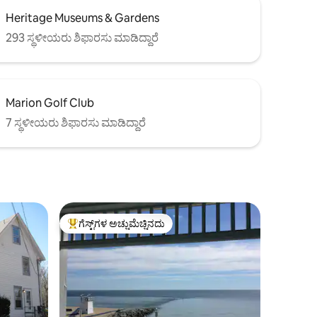
Heritage Museums & Gardens
293 ಸ್ಥಳೀಯರು ಶಿಫಾರಸು ಮಾಡಿದ್ದಾರೆ
Marion Golf Club
7 ಸ್ಥಳೀಯರು ಶಿಫಾರಸು ಮಾಡಿದ್ದಾರೆ
ಗೆಸ್ಟ್‌ಗಳ ಅಚ್ಚುಮೆಚ್ಚಿನದು
ಗೆಸ್ಟ್‌ಗಳಿಗೆ ಅತಿ ಹೆಚ್ಚು ಅಚ್ಚುಮೆಚ್ಚಿನದು