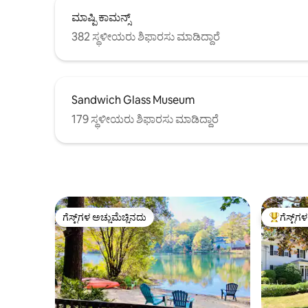
ಮಾಷ್ಪಿ ಕಾಮನ್ಸ್
382 ಸ್ಥಳೀಯರು ಶಿಫಾರಸು ಮಾಡಿದ್ದಾರೆ
Sandwich Glass Museum
179 ಸ್ಥಳೀಯರು ಶಿಫಾರಸು ಮಾಡಿದ್ದಾರೆ
ಗೆಸ್ಟ್‌ಗಳ ಅಚ್ಚುಮೆಚ್ಚಿನದು
ಗೆಸ್ಟ್‌ಗ
ಗೆಸ್ಟ್‌ಗಳ ಅಚ್ಚುಮೆಚ್ಚಿನದು
ಗೆಸ್ಟ್‌ಗಳಿಗ