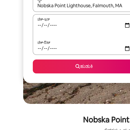
ಫಲಿತಾಂಶಗಳು ಲಭ್ಯವಿರುವಾಗ, ಅಪ್ ಮತ್ತು ಡೌನ್ ಬಾಣದ ಕೀಲಿಗಳೊ
ಚೆಕ್-ಇನ್
ಚೆಕ್-ಔಟ್
ಹುಡುಕಿ
Nobska Point 