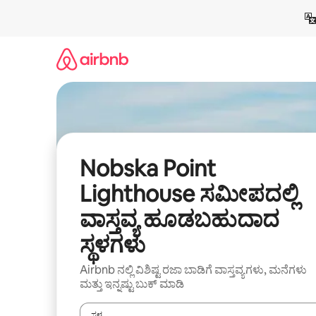
ವಿಷಯಕ್ಕೆ
ಹೋಗಿ
Nobska Point
Lighthouse ಸಮೀಪದಲ್ಲಿ
ವಾಸ್ತವ್ಯ ಹೂಡಬಹುದಾದ
ಸ್ಥಳಗಳು
Airbnb ನಲ್ಲಿ ವಿಶಿಷ್ಟ ರಜಾ ಬಾಡಿಗೆ ವಾಸ್ತವ್ಯಗಳು, ಮನೆಗಳು
ಮತ್ತು ಇನ್ನಷ್ಟು ಬುಕ್ ಮಾಡಿ
ಸ್ಥಳ