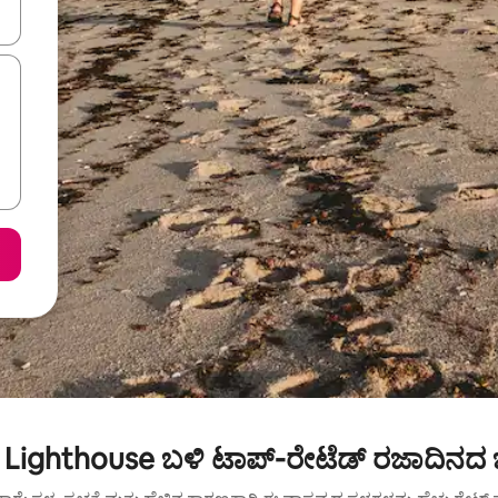
ಂದಿಗೆ ನ್ಯಾವಿಗೇಟ್ ಮಾಡಿ ಅಥವಾ ಸ್ಪರ್ಶ ಅಥವಾ ಸ್ವೈಪ್ ಗೆಸ್ಚರ್‌ಗಳ ಮೂಲಕ ಅನ್ವೇಷಿಸಿ.
Lighthouse ಬಳಿ ಟಾಪ್-ರೇಟೆಡ್ ರಜಾದಿನದ 