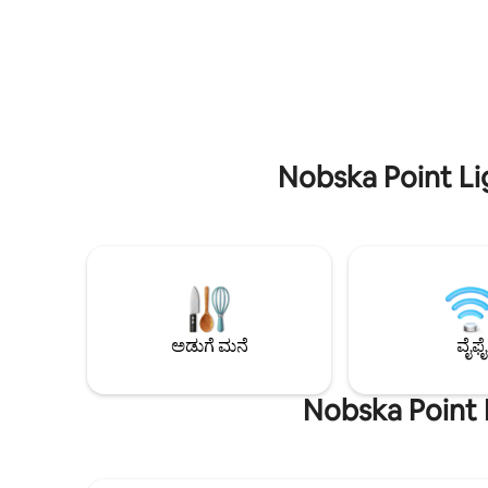
ಆದರೂ ಇದು ಮಾರ್ಥಾಸ್ ವೈನ್‌ಯಾರ್ಡ್‌ನಲ್ಲಿರುವ 3
ಟವೆಲ್‌ಗಳು,
ದೊಡ್ಡ ಪಟ್ಟಣಗಳಿಗೆ ಹತ್ತಿರದಲ್ಲಿದೆ. ದಂಪತಿಗಳು,
ಚಿಕಿತ್ಸೆ, ಹೇ
ಕುಟುಂಬಗಳು (ಮಕ್ಕಳೊಂದಿಗೆ) ಮತ್ತು ದೊಡ್ಡ
ಫ್ರಿಜ್, ಏರ್
ಗುಂಪುಗಳಿಗೆ ಅದ್ಭುತವಾಗಿದೆ. ಸುಂದರವಾದ
ಓವನ್, ಡಿಶ್‌
ಸೂರ್ಯಾಸ್ತದ ಸಮಯದಲ್ಲಿ ಒಳಾಂಗಣ/ಹೊರಾಂಗಣ
ನಮ್ಮ ಪ್ರಸಿದ್ಧ 
ಸೋನೋಸ್ ಸಂಗೀತ ವ್ಯವಸ್ಥೆಯೊಂದಿಗೆ ರಾತ್ರಿಯ
ಹಾಲು/ಹೊಳೆ
ಭೋಜನವನ್ನು ಆನಂದಿಸಿ! NOTE; ಹೆಚ್ಚಿನ ಋತುವಿನಲ್ಲಿ
ದರ ಹೆಚ್ಚಳ, ಪೂಲ್/ಸ್ಪಾ ಸಂಯೋಜಿತ ಘಟಕವಾಗಿದೆ
Nobska Point Li
ಮತ್ತು ಬೇಸಿಗೆಯಲ್ಲಿ ಮಾತ್ರ ಬಿಸಿಮಾಡಲಾಗುತ್ತದೆ!
ಅಡುಗೆ ಮನೆ
ವೈಫೈ
Nobska Point L