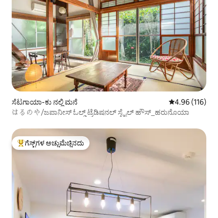
ಸೆಟಗಾಯಾ-ಕು ನಲ್ಲಿ ಮನೆ
5 ರಲ್ಲಿ 4.96 ಸರಾ
4.96 (116)
はるのや/ಜಪಾನೀಸ್ ಓಲ್ಡ್ ಟ್ರೆಡಿಷನಲ್ ಸ್ಟೈಲ್ ಹೌಸ್_ಹರುನೊಯಾ
ಗೆಸ್ಟ್‌ಗಳ ಅಚ್ಚುಮೆಚ್ಚಿನದು
ಗೆಸ್ಟ್‌ಗಳಿಗೆ ಅತಿ ಹೆಚ್ಚು ಅಚ್ಚುಮೆಚ್ಚಿನದು