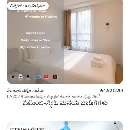
ಗೆಸ್ಟ್‌ಗಳ ಅಚ್ಚುಮೆಚ್ಚಿನದು
ಗೆಸ್ಟ್‌ಗಳ ಅಚ್ಚುಮೆಚ್ಚಿನದು
ಶಿಂಜುಕು ನಲ್ಲಿ ಕಾಂಡೋ
5 ರಲ್ಲಿ 4.92 ಸರಾ
4.92 (220)
LA202 ಶಿಂಜುಕು ಡಿಸೈನರ್ ಫ್ಲಾಟ್ ಕೋಜಿ ಉಚಿತ ವೈಫೈ 25㎡
ಕುಟುಂಬ-ಸ್ನೇಹಿ ಮನೆಯ ಬಾಡಿಗೆಗಳು
ಗೆಸ್ಟ್‌ಗಳ ಅಚ್ಚುಮೆಚ್ಚಿನದು