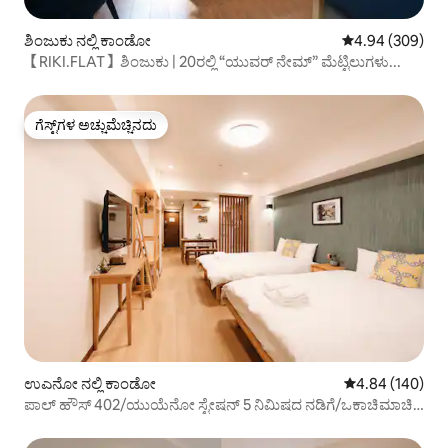
ಶಿಂಜುಕು ನಲ್ಲಿ ಕಾಂಡೋ
5 ರಲ್ಲಿ 4.94 ಸರಾ
4.94 (309)
【RIKI.FLAT】ಶಿಂಜುಕು | 20ರಲ್ಲಿ “ಯುವರ್ ನೇಮ್” ಮೆಟ್ಟಿಲುಗಳು...
ಗೆಸ್ಟ್‌ಗಳ ಅಚ್ಚುಮೆಚ್ಚಿನದು
ಗೆಸ್ಟ್‌ಗಳ ಅಚ್ಚುಮೆಚ್ಚಿನದು
ಉಎನೋ ನಲ್ಲಿ ಕಾಂಡೋ
5 ರಲ್ಲಿ 4.84 ಸರಾ
4.84 (140)
ಪಾಲ್ ಹೌಸ್ 402/ಯುಯೆನೋ ಸ್ಟೇಷನ್ 5 ನಿಮಿಷದ ನಡಿಗೆ/ಒಕಾಚಿಮಾಚಿ
4 ನಿಮಿಷ/ನರಿಟಾ ನೇರ ಪ್ರವೇಶ/ಉಚಿತ ಹೈ ಸ್ಪೀಡ್ ಇಂಟರ್ನೆಟ್/ಎಲಿವೇಟರ್
ಕಟ್ಟಡ/ಜಪಾನೀಸ್-ಇಂಗ್ಲಿಷ್ ಸಂವಹನ