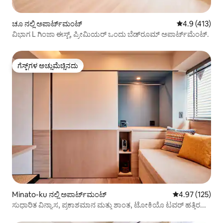
ಚೂ ನಲ್ಲಿ ಅಪಾರ್ಟ್‌ಮಂಟ್
5 ರಲ್ಲಿ 4.9 ಸರಾ
4.9 (413)
ವಿಭಾಗ L ಗಿಂಜಾ ಈಸ್ಟ್, ಪ್ರೀಮಿಯರ್ ಒಂದು ಬೆಡ್‌ರೂಮ್ ಅಪಾರ್ಟ್‌ಮೆಂಟ್.
ಗೆಸ್ಟ್‌ಗಳ ಅಚ್ಚುಮೆಚ್ಚಿನದು
ಗೆಸ್ಟ್‌ಗಳ ಅಚ್ಚುಮೆಚ್ಚಿನದು
Minato-ku ನಲ್ಲಿ ಅಪಾರ್ಟ್‌ಮಂಟ್
5 ರಲ್ಲಿ 4.97 ಸರಾ
4.97 (125)
ಸುಧಾರಿತ ವಿನ್ಯಾಸ, ಪ್ರಕಾಶಮಾನ ಮತ್ತು ಶಾಂತ, ಟೋಕಿಯೊ ಟವರ್ ಹತ್ತಿರ...