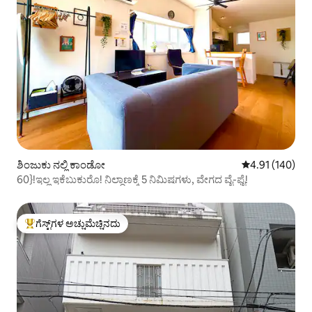
ಶಿಂಜುಕು ನಲ್ಲಿ ಕಾಂಡೋ
5 ರಲ್ಲಿ 4.91 ಸರಾ
4.91 (140)
60}!ಇಲ್ಲ ಇಕೆಬುಕುರೊ! ನಿಲ್ದಾಣಕ್ಕೆ 5 ನಿಮಿಷಗಳು, ವೇಗದ ವೈ-ಫೈ!
ಗೆಸ್ಟ್‌ಗಳ ಅಚ್ಚುಮೆಚ್ಚಿನದು
ಗೆಸ್ಟ್‌ಗಳಿಗೆ ಅತಿ ಹೆಚ್ಚು ಅಚ್ಚುಮೆಚ್ಚಿನದು