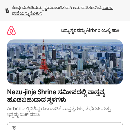
ವಿಷಯಕ್ಕೆ
ಕೆಲವು ಮಾಹಿತಿಯನ್ನು ಸ್ವಯಂಚಾಲಿತವಾಗಿ ಅನುವಾದಿಸಲಾಗಿದೆ. 
ಮೂಲ 
ಹೋಗಿ
ಭಾಷೆಯನ್ನು ತೋರಿಸಿ
ನಿಮ್ಮ ಸ್ಥಳವನ್ನು Airbnb ಯಲ್ಲಿ ಹಾಕಿ
Nezu-jinja Shrine ಸಮೀಪದಲ್ಲಿ ವಾಸ್ತವ್ಯ
ಹೂಡಬಹುದಾದ ಸ್ಥಳಗಳು
Airbnb ನಲ್ಲಿ ವಿಶಿಷ್ಟ ರಜಾ ಬಾಡಿಗೆ ವಾಸ್ತವ್ಯಗಳು, ಮನೆಗಳು ಮತ್ತು
ಇನ್ನಷ್ಟು ಬುಕ್ ಮಾಡಿ
ಸ್ಥಳ