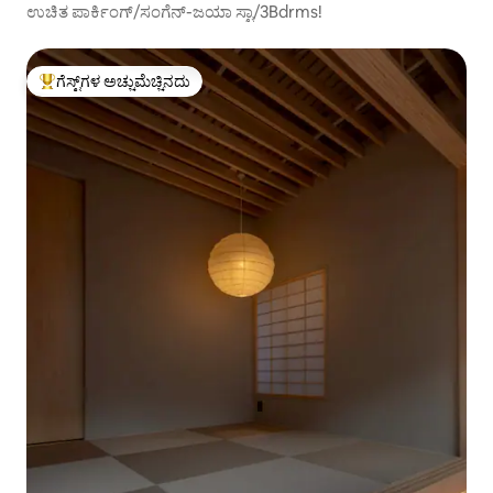
ಉಚಿತ ಪಾರ್ಕಿಂಗ್/ಸಂಗೆನ್-ಜಯಾ ಸ್ಟಾ/3Bdrms!
ಗೆಸ್ಟ್‌ಗಳ ಅಚ್ಚುಮೆಚ್ಚಿನದು
ಗೆಸ್ಟ್‌ಗಳಿಗೆ ಅತಿ ಹೆಚ್ಚು ಅಚ್ಚುಮೆಚ್ಚಿನದು