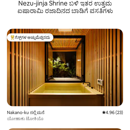
Nezu-jinja Shrine ಬಳಿ ಇತರ ಉತ್ತಮ
ನಿಮಿಷಗಳು
ಐಷಾರಾಮಿ ರಜಾದಿನದ ಬಾಡಿಗೆ ವಸತಿಗಳು
ಗೆಸ್ಟ್‌ಗಳ ಅಚ್ಚುಮೆಚ್ಚಿನದು
ಗೆಸ್ಟ್‌ಗಳಿಗೆ ಅತಿ ಹೆಚ್ಚು ಅಚ್ಚುಮೆಚ್ಚಿನದು
Nakano-ku ನಲ್ಲಿ ಮನೆ
5 ರಲ್ಲಿ 4.96 ಸರ
4.96 (23)
ಯೋಹಾಕು ಟೋಕಿಯೊ