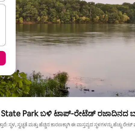
s State Park ಬಳಿ ಟಾಪ್-ರೇಟೆಡ್ ರಜಾದಿನದ ಬ
ುತ್ತಾರೆ: ಸ್ಥಳ, ಸ್ವಚ್ಛತೆ ಮತ್ತು ಹೆಚ್ಚಿನ ಕಾರಣಕ್ಕಾಗಿ ಈ ವಾಸ್ತವ್ಯದ ಸ್ಥಳಗಳನ್ನು ಹೆಚ್ಚು ರೇ