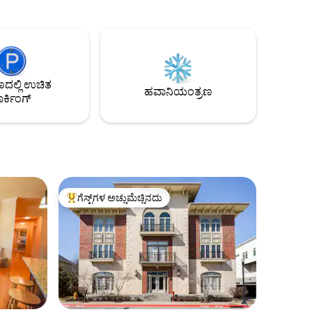
ವಸತಿಗೃಹದ ಮೇಲೆ ವಿಶಿಷ್ಟ ತಿರುವನ್ನು ನೀಡುತ್ತದೆ. ನೀವು
ಪ್ರಕೃತಿಯ ದೃಶ್ಯಗಳು ಮತ್ತು ಶಬ್ದಗಳಿಂದ ಕೂಡಿರುವ
ಸಲಾಗಿದೆ.
ಪುನರ್ಯೌವನಗೊಳಿಸುವ ವಿಹಾರವನ್ನು
ಳು ಮತ್ತು ದಿ
ಬಯಸುತ್ತಿದ್ದರೆ, ಫಾಯೆಟ್ಟೆವಿಲ್ಲೆಯ ಅತ್ಯುತ್ತಮ
ರೆಸ್ಟೋರೆಂಟ್‌ಗಳು ಮತ್ತು ಆಕರ್ಷಣೆಗಳಿಗೆ ಹತ್ತಿರವಾಗಲು
ಬಯಸಿದರೆ, ಟ್ರೀಹೌಸ್ @ ವೈಟ್‌ಟೇಲ್ & ಪೈನ್‌ಗಿಂತ
ಲ್ಲಿ ಉಚಿತ
ಹೆಚ್ಚಿನದನ್ನು ನೋಡಬೇಡಿ. ನೀವು ಬೇಲಿಯಲ್ಲಿದ್ದರೆ, ನಮ್ಮ
ಹವಾನಿಯಂತ್ರಣ
ರ್ಕಿಂಗ್
ವಿಮರ್ಶೆಗಳನ್ನು ಪರಿಶೀಲಿಸಿ!
ಗೆಸ್ಟ್‌ಗಳ ಅಚ್ಚುಮೆಚ್ಚಿನದು
ಗೆಸ್ಟ್‌ಗಳಿಗೆ ಅತಿ ಹೆಚ್ಚು ಅಚ್ಚುಮೆಚ್ಚಿನದು