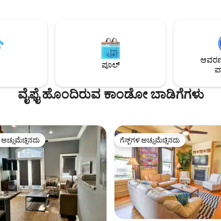
್ನು ಆನಂದಿಸಲು ಸೂಕ್ತವಾದ 16'
ವಿನ್ಯಾಸ. ಹೊಸ ಪೀಠೋಪಕರಣಗಳು/
ೆ ಡೆಕ್‌ಗಳಲ್ಲಿ ಎರಡು ಕವರ್/ ಸ್ಕ್ರೀನ್
ಉಪಕರಣಗಳೊಂದಿಗೆ ಹೊಸದಾಗಿ ನವೀಕರಿ
ಿದೆ. ಇದು ನಿಮ್ಮ ಮುಂದಿನ ಕುಟುಂಬ
ಡೌನ್‌ಟೌನ್, ಅಂಗಡಿಗಳು, ರೆಸ್ಟೋರೆಂಟ್‌ಗ
ವಾ ದೂರವಿರಲು ಮತ್ತು ವಿಶ್ರಾಂತಿ
ಬ್ರಿಕ್ ಬಾಲ್‌ರೂಮ್‌ಗೆ ನಡೆಯುವ ದೂರ. JBU ಮತ್ತು
್ತ ಸ್ಥಳವಾಗಿದೆ.
ಅನೇಕ ಪಾರ್ಕ್‌ಗಳಿಗೆ ಹತ್ತಿರ. ಸುಲಭ ಪ್ರವೇಶ ಮತ್ತು
ಸಾಕಷ್ಟು ಪಾರ್ಕಿಂಗ್.
ಆವರಣದ
ಪೂಲ್
ಪಾ
ವೈಫೈ ಹೊಂದಿರುವ ಕಾಂಡೋ ಬಾಡಿಗೆಗಳು
ಳ ಅಚ್ಚುಮೆಚ್ಚಿನದು
ಗೆಸ್ಟ್‌ಗಳ ಅಚ್ಚುಮೆಚ್ಚಿನದು
ೆ ಅತಿ ಹೆಚ್ಚು ಅಚ್ಚುಮೆಚ್ಚಿನದು
ಗೆಸ್ಟ್‌ಗಳ ಅಚ್ಚುಮೆಚ್ಚಿನದು