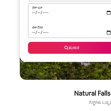
ಚೆಕ್-ಇನ್
ಚೆಕ್-ಔಟ್
ಹುಡುಕಿ
Natural Fall
ಗೆಸ್ಟ್‌ಗಳು ಒಪ್ಪ