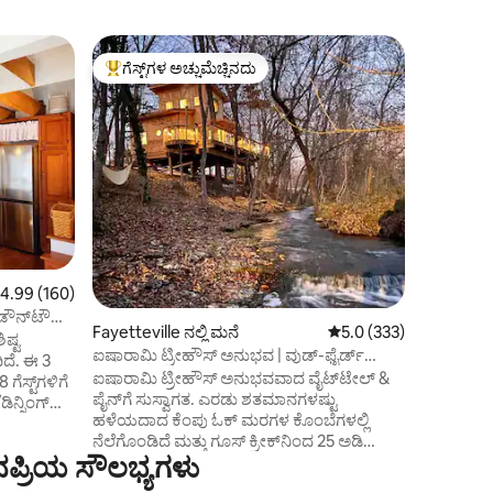
Eucha ನಲ್
ಗೆಸ್ಟ್‌ಗಳ ಅಚ್ಚುಮೆಚ್ಚಿನದು
ಗೆಸ್ಟ್‌
ಗೆಸ್ಟ್‌ಗಳಿಗೆ ಅತಿ ಹೆಚ್ಚು ಅಚ್ಚುಮೆಚ್ಚಿನದು
ಗೆಸ್ಟ್‌ಗಳಿ
ಪ್ರೈವೇಟ್ ಸ
ಬೋಟ್
ಸೋಲಿಸಲ್ಪಟ
ರಸ್ತೆಯಿಂದ 
ರತ್ನವನ್ನು 
ಹೃದಯಭಾಗದಲ
ಸುಂದರವಾದ 
ಮೇಲೆ ಇರುವ
ವಸಂತವು ಹ
ನಮ್ಮ ಕಾಟೇ
ಮತ್ತು ತು
 ರಲ್ಲಿ 4.99 ಸರಾಸರಿ ರೇಟಿಂಗ್, 160 ವಿಮರ್ಶೆಗಳು
4.99 (160)
ಅನ್ನು ಮತ್ತ
ಪ್ಯಾಡ್ಲಿಂಗ
್ ಡೌನ್‌ಟೌನ್
Fayetteville ನಲ್ಲಿ ಮನೆ
5 ರಲ್ಲಿ 5.0 ಸರಾಸರಿ ರೇಟಿಂ
5.0 (333)
ಅನುಭವಿಸುತ
ಷ್ಟ
ಐಷಾರಾಮಿ ಟ್ರೀಹೌಸ್ ಅನುಭವ | ವುಡ್-ಫೈರ್ಡ್
ಬಯಸದಿರಬಹ
ದೆ. ಈ 3
ಸೀಡರ್ ಹಾಟ್ ಟಬ್
ಬೋರ್ಡ್‌ಗಳ
ಐಷಾರಾಮಿ ಟ್ರೀಹೌಸ್ ಅನುಭವವಾದ ವೈಟ್‌ಟೇಲ್ &
ಗೆಸ್ಟ್‌ಗಳಿಗೆ
ಪೈನ್‌ಗೆ ಸುಸ್ವಾಗತ. ಎರಡು ಶತಮಾನಗಳಷ್ಟು
ಿನ್ನಿಂಗ್
ಹಳೆಯದಾದ ಕೆಂಪು ಓಕ್ ಮರಗಳ ಕೊಂಬೆಗಳಲ್ಲಿ
ನೆಲೆಗೊಂಡಿದೆ ಮತ್ತು ಗೂಸ್ ಕ್ರೀಕ್‌ನಿಂದ 25 ಅಡಿ
ೊರಾಂಗಣ
ನಪ್ರಿಯ ಸೌಲಭ್ಯಗಳು
ಎತ್ತರದಲ್ಲಿ ಅಮಾನತುಗೊಳಿಸಲಾಗಿದೆ, ಈ
ರು ಮತ್ತು
ಆರ್ಬೊರಿಯಲ್ ವಾಸಸ್ಥಾನವು ಸಾಂಪ್ರದಾಯಿಕ
ರ್ಪಕವಾದ