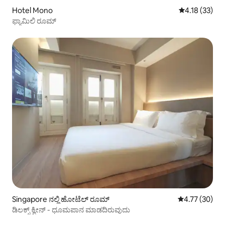
Hotel Mono
5 ರಲ್ಲಿ 4.18 ಸರ
4.18 (33)
ಫ್ಯಾಮಿಲಿ ರೂಮ್
Singapore ನಲ್ಲಿ ಹೋಟೆಲ್ ರೂಮ್
5 ರಲ್ಲಿ 4.77 ಸರ
4.77 (30)
ಡಿಲಕ್ಸ್ ಕ್ವೀನ್ - ಧೂಮಪಾನ ಮಾಡದಿರುವುದು