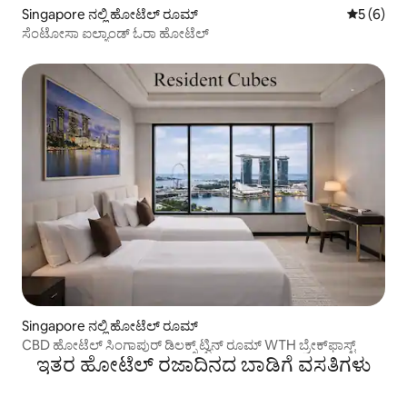
Singapore ನಲ್ಲಿ ಹೋಟೆಲ್ ರೂಮ್
5 ರಲ್ಲಿ 5 
5 (6)
ಸೆಂಟೋಸಾ ಐಲ್ಯಾಂಡ್ ಓರಾ ಹೋಟೆಲ್
Singapore ನಲ್ಲಿ ಹೋಟೆಲ್ ರೂಮ್
CBD ಹೋಟೆಲ್ ಸಿಂಗಾಪುರ್ ಡಿಲಕ್ಸ್ ಟ್ವಿನ್ ರೂಮ್ WTH ಬ್ರೇಕ್‌ಫಾಸ್ಟ್
ಇತರ ಹೋಟೆಲ್ ರಜಾದಿನದ ಬಾಡಿಗೆ ವಸತಿಗಳು