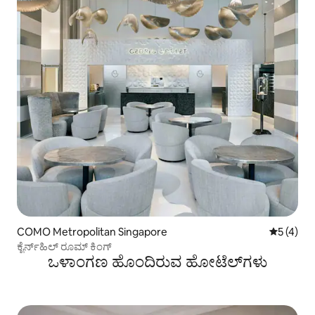
COMO Metropolitan Singapore
5 ರಲ್ಲಿ 5 
5 (4)
ಕೈರ್ನ್‌ಹಿಲ್ ರೂಮ್ ಕಿಂಗ್
ಒಳಾಂಗಣ ಹೊಂದಿರುವ ಹೋಟೆಲ್‌ಗಳು