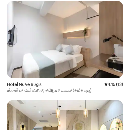
Hotel NuVe Bugis
5 ರಲ್ಲಿ 4.15 ಸ
4.15 (13)
ಹೋಟೆಲ್ ನುವೆ ಬುಗಿಸ್, ಕನೆಕ್ಟಿಂಗ್ ರೂಮ್ (ಕಿಟಕಿ ಇಲ್ಲ)