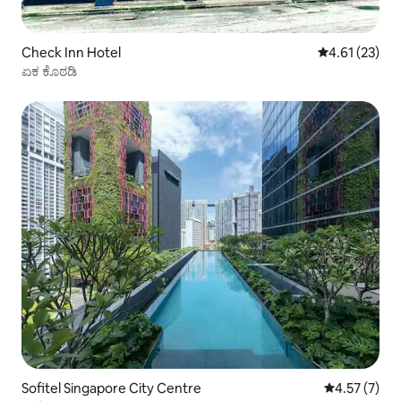
Check Inn Hotel
5 ರಲ್ಲಿ 4.61 ಸರ
4.61 (23)
ಏಕ ಕೊಠಡಿ
Sofitel Singapore City Centre
5 ರಲ್ಲಿ 4.57 ಸ
4.57 (7)