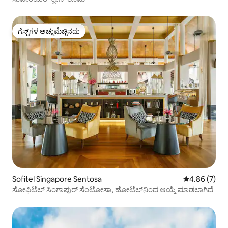
ಗೆಸ್ಟ್‌ಗಳ ಅಚ್ಚುಮೆಚ್ಚಿನದು
ಗೆಸ್ಟ್‌ಗಳ ಅಚ್ಚುಮೆಚ್ಚಿನದು
Sofitel Singapore Sentosa
5 ರಲ್ಲಿ 4.86 ಸ
4.86 (7)
ಸೋಫಿಟೆಲ್ ಸಿಂಗಾಪುರ್ ಸೆಂಟೋಸಾ, ಹೋಟೆಲ್‌ನಿಂದ ಆಯ್ಕೆ ಮಾಡಲಾಗಿದೆ