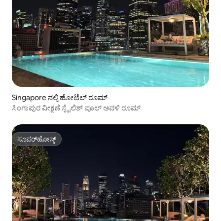
Singapore ನಲ್ಲಿ ಹೋಟೆಲ್ ರೂಮ್
ಸಿಂಗಾಪುರ ವೀಕ್ಷಣೆ ಸ್ಟೈಲಿಶ್ ಪೂಲ್ ಅವಳಿ ರೂಮ್
ಸೂಪರ್‌ಹೋಸ್ಟ್
ಸೂಪರ್‌ಹೋಸ್ಟ್