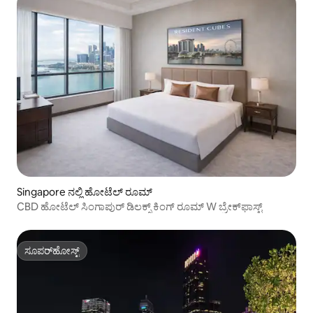
Singapore ನಲ್ಲಿ ಹೋಟೆಲ್ ರೂಮ್
CBD ಹೋಟೆಲ್ ಸಿಂಗಾಪುರ್ ಡಿಲಕ್ಸ್ ಕಿಂಗ್ ರೂಮ್ W ಬ್ರೇಕ್‌ಫಾಸ್ಟ್
ಸೂಪರ್‌ಹೋಸ್ಟ್
ಸೂಪರ್‌ಹೋಸ್ಟ್