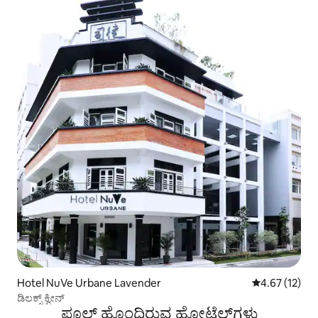
Hotel NuVe Urbane Lavender
5 ರಲ್ಲಿ 4.67 ಸರ
4.67 (12)
ಡಿಲಕ್ಸ್ ಕ್ವೀನ್
ಪೂಲ್ ಹೊಂದಿರುವ ಹೋಟೆಲ್‌ಗಳು