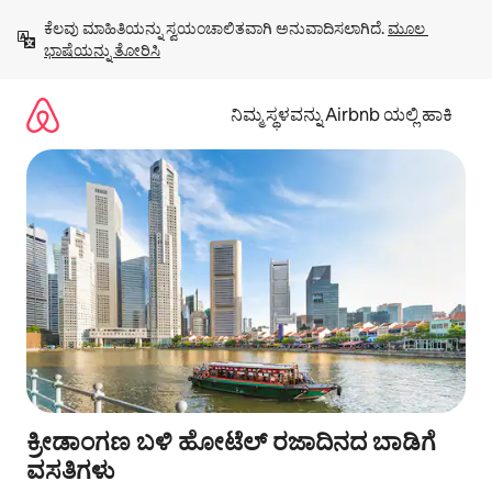
ವಿಷಯಕ್ಕೆ
ಕೆಲವು ಮಾಹಿತಿಯನ್ನು ಸ್ವಯಂಚಾಲಿತವಾಗಿ ಅನುವಾದಿಸಲಾಗಿದೆ. 
ಮೂಲ 
ಹೋಗಿ
ಭಾಷೆಯನ್ನು ತೋರಿಸಿ
ನಿಮ್ಮ ಸ್ಥಳವನ್ನು Airbnb ಯಲ್ಲಿ ಹಾಕಿ
ಕ್ರೀಡಾಂಗಣ ಬಳಿ ಹೋಟೆಲ್ ರಜಾದಿನದ ಬಾಡಿಗೆ
ವಸತಿಗಳು