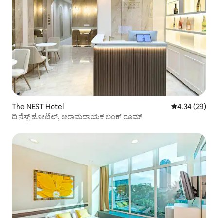
The NEST Hotel
5 ರಲ್ಲಿ 4.34 ಸರ
4.34 (29)
ದಿ ನೆಸ್ಟ್ ಹೋಟೆಲ್, ಆರಾಮದಾಯಕ ಬಂಕ್ ರೂಮ್