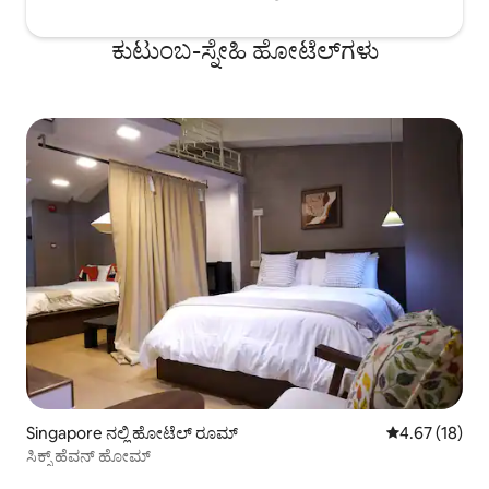
ಕುಟುಂಬ-ಸ್ನೇಹಿ ಹೋಟೆಲ್‌ಗಳು
Singapore ನಲ್ಲಿ ಹೋಟೆಲ್ ರೂಮ್
5 ರಲ್ಲಿ 4.67 ಸರ
4.67 (18)
ಸಿಕ್ಸ್ ಹೆವನ್ ಹೋಮ್