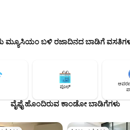
 ಮತ್ತು ಸೃಜನಶೀಲ ಮೋಡಿಯನ್ನು
ಸ್ಥಳೀಯ ಕಲೆ ಮತ್ತು ಹಸಿರನ್ನು ಸಂಯೋಜಿಸು
ಗಳಿಗೆ ತೆರೆದಿರುತ್ತದೆ. ನೀವು ನಿಮ್ಮ
ಹೋಟೆಲ್ ವಾಸ್ತವ್ಯಕ್ಕಿಂತ ಹೆಚ್ಚಾಗಿ ಆ
ಜೆಮ್ ಅನ್ನು ಇಷ್ಟಪಡುತ್ತೀರಿ — ಅಲ್ಲಿ ನಗರ
ಫ್ನಾಮ್ ಪೆನ್ ಮನೆಯ ಅನುಭವವನ್ನು ಸೃಷ್ಟಿಸ
ೈಲಿಶ್ ಸೌಕರ್ಯವನ್ನು ಪೂರೈಸುತ್ತದೆ.
ಇದು ಫ್ನಾಮ್ ಪೆನ್‌ನಲ್ಲಿ ಆರಾಮ, ಗೌಪ್ಯತ
ೊಳ್ಳುತ್ತಿದ್ದಂತೆ ನಿಮ್ಮ ಖಾಸಗಿ
ವಿನ್ಯಾಸ ಮತ್ತು ಮನೆಯಲ್ಲಿ ಅನುಭವಿಸುವ
ಿ ಬೆಳಗಿನ ಕಾಫಿಯನ್ನು ಸವಿಯಿರಿ ಮತ್ತು
ಅನುಭವವನ್ನು ಆನಂದಿಸುವ ಏಕವ್ಯಕ್ತಿ ಪ್ರ
ಿಗಳ ಮೇಲಿನ ವಿಹಂಗಮ ನೋಟಗಳನ್ನು
ಅಥವಾ ದಂಪತಿಗಳಿಗೆ ಸೂಕ್ತವಾಗಿದೆ.
 ಮ್ಯೂಸಿಯಂ ಬಳಿ ರಜಾದಿನದ ಬಾಡಿಗೆ ವಸತಿಗಳ
ಆವರಣದ
ಪೂಲ್
ಪಾ
ವೈಫೈ ಹೊಂದಿರುವ ಕಾಂಡೋ ಬಾಡಿಗೆಗಳು