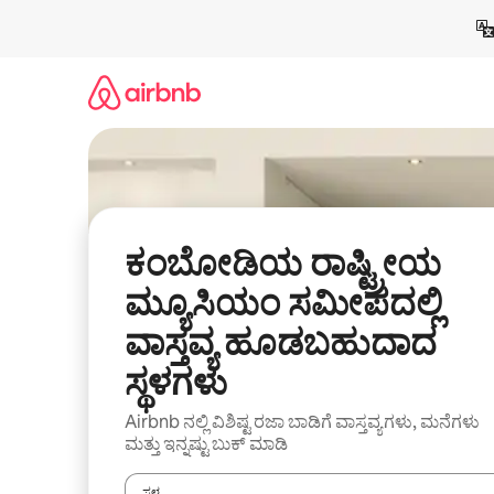
ವಿಷಯಕ್ಕೆ
ಹೋಗಿ
ಕಂಬೋಡಿಯ ರಾಷ್ಟ್ರೀಯ
ಮ್ಯೂಸಿಯಂ ಸಮೀಪದಲ್ಲಿ
ವಾಸ್ತವ್ಯ ಹೂಡಬಹುದಾದ
ಸ್ಥಳಗಳು
Airbnb ನಲ್ಲಿ ವಿಶಿಷ್ಟ ರಜಾ ಬಾಡಿಗೆ ವಾಸ್ತವ್ಯಗಳು, ಮನೆಗಳು
ಮತ್ತು ಇನ್ನಷ್ಟು ಬುಕ್ ಮಾಡಿ
ಸ್ಥಳ