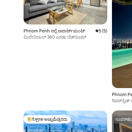
Phnom Penh ನಲ್ಲಿ ಅಪಾರ್ಟ್‌ಮಂಟ್
5 ರಲ್ಲಿ 5 ಸರಾಸರಿ ರೇಟ
5 (5)
ಮಿಲೇನಿಯಲ್ 360 ಎರಡು ಬೆಡ್‌ರೂಮ್
Phnom Pen
ರಿವರ್‌ಸೈಡ್
ಗೆಸ್ಟ್‌ಗಳ ಅಚ್ಚುಮೆಚ್ಚಿನದು
ಸೂಪರ್‌ಹೋ
ಗೆಸ್ಟ್‌ಗಳಿಗೆ ಅತಿ ಹೆಚ್ಚು ಅಚ್ಚುಮೆಚ್ಚಿನದು
ಸೂಪರ್‌ಹೋ