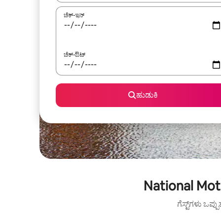
ಚೆಕ್-ಇನ್
ಚೆಕ್-ಔಟ್
ಹುಡುಕಿ
National Mot
ಗೆಸ್ಟ್‌ಗಳು ಒಪ್ಪ