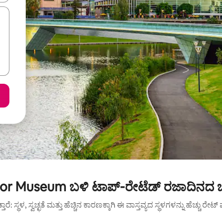
or Museum ಬಳಿ ಟಾಪ್-ರೇಟೆಡ್ ರಜಾದಿನದ ಬ
ುತ್ತಾರೆ: ಸ್ಥಳ, ಸ್ವಚ್ಛತೆ ಮತ್ತು ಹೆಚ್ಚಿನ ಕಾರಣಕ್ಕಾಗಿ ಈ ವಾಸ್ತವ್ಯದ ಸ್ಥಳಗಳನ್ನು ಹೆಚ್ಚು ರೇ