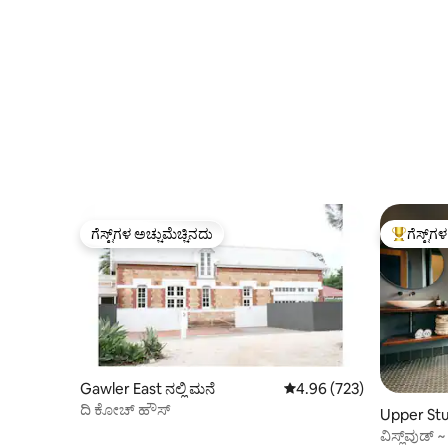
ಗೆಸ್ಟ್‌ಗಳ ಅಚ್ಚುಮೆಚ್ಚಿನದು
ಗೆಸ್ಟ್‌ಗ
ಗೆಸ್ಟ್‌ಗಳ ಅಚ್ಚುಮೆಚ್ಚಿನದು
ಗೆಸ್ಟ್‌ಗಳಿಗ
Gawler East ನಲ್ಲಿ ಮನೆ
5 ರಲ್ಲಿ 4.96 ಸರಾಸರಿ ರೇಟಿಂಗ
4.96 (723)
ದಿ ಕೋಚ್ ಹೌಸ್
Upper Stur
ವಿಸ್ಲ್‌ವುಡ್