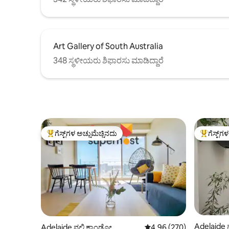
Art Gallery of South Australia
348 ಸ್ಥಳೀಯರು ಶಿಫಾರಸು ಮಾಡಿದ್ದಾರೆ
ಗೆಸ್ಟ್‌ಗಳ ಅಚ್ಚುಮೆಚ್ಚಿನದು
ಗೆಸ್ಟ್‌ಗ
ಗೆಸ್ಟ್‌ಗಳಿಗೆ ಅತಿ ಹೆಚ್ಚು ಅಚ್ಚುಮೆಚ್ಚಿನದು
ಗೆಸ್ಟ್‌ಗಳಿಗ
Adelaide 
Adelaide ನಲ್ಲಿ ಕಾಂಡೋ
5 ರಲ್ಲಿ 4.96 ಸರಾಸರಿ ರೇಟಿಂಗ
4.96 (270)