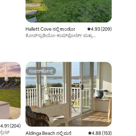
Hallett Cove ನಲ್ಲಿ ಕಾಂಡೋ
5 ರಲ್ಲಿ 4.93 ಸರಾಸರಿ ರೇಟಿಂ
4.93 (209)
ಕೋವ್‌ಸ್ಟುಡಿಯೋ-ಕಾಮ್‌ಫೋರ್ಟ್ ಮತ್ತು
ಅನುಕೂಲಕರ
ಸೂಪರ್‌ಹೋಸ್ಟ್
ಸೂಪರ್‌ಹೋಸ್ಟ್
 ರಲ್ಲಿ 4.91 ಸರಾಸರಿ ರೇಟಿಂಗ್, 204 ವಿಮರ್ಶೆಗಳು
4.91 (204)
ಸ್ಟೇಟ್
Aldinga Beach ನಲ್ಲಿ ಮನೆ
5 ರಲ್ಲಿ 4.88 ಸರಾಸರಿ ರೇಟಿಂ
4.88 (153)