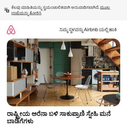
ವಿಷಯಕ್ಕೆ
ಕೆಲವು ಮಾಹಿತಿಯನ್ನು ಸ್ವಯಂಚಾಲಿತವಾಗಿ ಅನುವಾದಿಸಲಾಗಿದೆ. 
ಮೂಲ 
ಹೋಗಿ
ಭಾಷೆಯನ್ನು ತೋರಿಸಿ
ನಿಮ್ಮ ಸ್ಥಳವನ್ನು Airbnb ಯಲ್ಲಿ ಹಾಕಿ
ರಾಷ್ಟ್ರೀಯ ಅರೆನಾ ಬಳಿ ಸಾಕುಪ್ರಾಣಿ ಸ್ನೇಹಿ ಮನೆ
ಬಾಡಿಗೆಗಳು