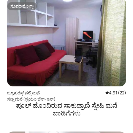
ಸೂಪರ್‌ಹೋಸ್ಟ್
ಸೂಪರ್‌ಹೋಸ್ಟ್
ಬ್ಯೂಖರೆಸ್ಟ್ ನಲ್ಲಿ ಮನೆ
5 ರಲ್ಲಿ 4.91 ಸರ
4.91 (22)
ಸಣ್ಣ ಮನೆ (ಸ್ವಯಂ ಚೆಕ್-ಇನ್)
ಪೂಲ್ ಹೊಂದಿರುವ ಸಾಕುಪ್ರಾಣಿ ಸ್ನೇಹಿ ಮನೆ
ಬಾಡಿಗೆಗಳು