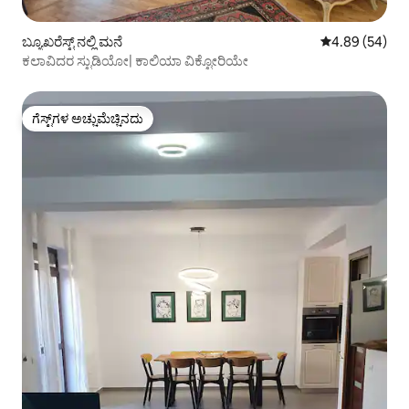
ಬ್ಯೂಖರೆಸ್ಟ್ ನಲ್ಲಿ ಮನೆ
5 ರಲ್ಲಿ 4.89 ಸರ
4.89 (54)
ಕಲಾವಿದರ ಸ್ಟುಡಿಯೋ| ಕಾಲಿಯಾ ವಿಕ್ಟೋರಿಯೇ
ಗೆಸ್ಟ್‌ಗಳ ಅಚ್ಚುಮೆಚ್ಚಿನದು
ಗೆಸ್ಟ್‌ಗಳ ಅಚ್ಚುಮೆಚ್ಚಿನದು