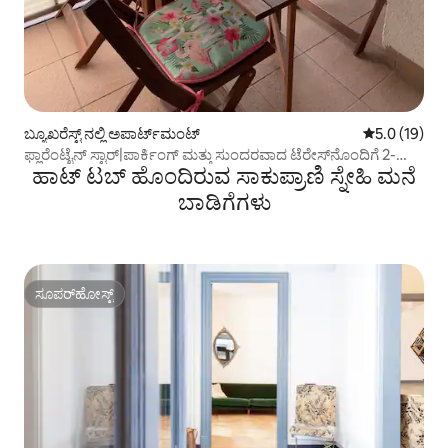
ಬ್ಯೂಖರೆಸ್ಟ್ ನಲ್ಲಿ ಅಪಾರ್ಟ್‌ಮಂಟ್
5 ರಲ್ಲಿ 5.0 ಸರ
5.0 (19)
ಫ್ಲಾರೆಂಟೈನ್ ಸ್ಟಾರ್|ಪಾರ್ಕಿಂಗ್ ಮತ್ತು ಸುಂದರವಾದ ಟೆರೇಸ್‌ನೊಂದಿಗೆ 2-
ಹಾಟ್ ಟಬ್ ಹೊಂದಿರುವ ಸಾಕುಪ್ರಾಣಿ ಸ್ನೇಹಿ ಮನೆ
ರೂಮ್
ಬಾಡಿಗೆಗಳು
ಸೂಪರ್‌ಹೋಸ್ಟ್
ಸೂಪರ್‌ಹೋಸ್ಟ್