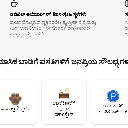
ಡಿಜಿಟಲ್ ಅಲೆಮಾರಿಗಳಿಗೆ ಕೆಲಸ-ಸ್ನೇಹಿ ಸ್ಥಳಗಳು
ಸ
ಪ್ರಯಾಣಿಸುತ್ತಿರುವ ವೃತ್ತಿಪರರೇ? ಹೈ-ಸ್ಪೀಡ್ ವೈಫೈ ಮತ್ತು
ಸ
ಮೀಸಲಾದ ಕೆಲಸದ ಸ್ಥಳಗಳೊಂದಿಗೆ ದೀರ್ಘಕಾಲದ
ಅ
ವಾಸ್ತವ್ಯವನ್ನು ಹುಡುಕಿ.
ಅ
ಮಾಸಿಕ ಬಾಡಿಗೆ ವಸತಿಗಳಿಗೆ ಜನಪ್ರಿಯ ಸೌಲಭ್ಯಗಳ
ಲ್ಯಾಪ್‌ಟಾಪ್‌ಗೆ
ಆವರಣದಲ್ಲಿ
ಸಾಕುಪ್ರಾಣಿ ಸ್ನೇಹಿ
ಪೂರಕ
ಉಚಿತ ಪಾರ್ಕಿಂಗ್
ವರ್ಕ್‌ಸ್ಪೇಸ್