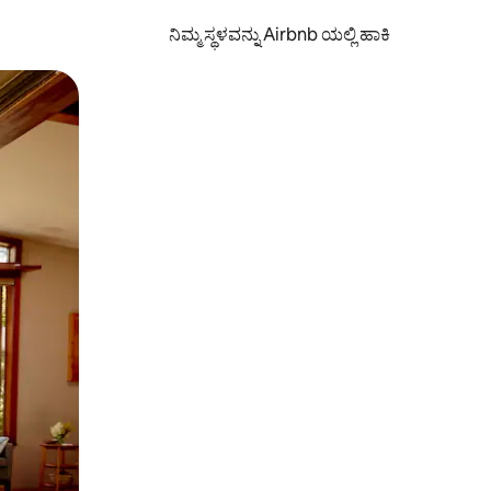
ನಿಮ್ಮ ಸ್ಥಳವನ್ನು Airbnb ಯಲ್ಲಿ ಹಾಕಿ