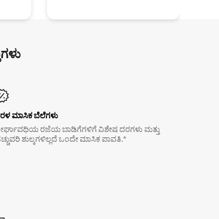
ುಗಳು
ರಳ ಮಾಸಿಕ ಬೆಲೆಗಳು
ೀರ್ಘಾವಧಿಯ ರಜೆಯ ಬಾಡಿಗೆಗಳಿಗೆ ವಿಶೇಷ ದರಗಳು ಮತ್ತು
ೆಚ್ಚುವರಿ ಶುಲ್ಕಗಳಿಲ್ಲದೆ ಒಂದೇ ಮಾಸಿಕ ಪಾವತಿ.*