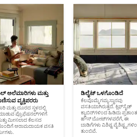
ಟಲ್ ಅಲೆಮಾರಿಗಳು ಮತ್ತು
ಡಿಲೈಟ್ ಒಳಗೊಂಡಿದೆ
ಣಿಸುವ ವೃತ್ತಿಪರರು
ಕೆಲವೊಮ್ಮೆ ಗಮ್ಯಸ್ಥಾನವು
ವಸತಿಯಾಗಿರುತ್ತದೆ. ಕ್ಲಿಫ್‌ಸೈಡ್
ರಿ ಮತ್ತು ದೂರದ ಸ್ಥಳದಲ್ಲಿ
ಕ್ಯಾಬಿನ್‌ಗಳಿಂದ ಹಿಡಿದು ಪ್ರಶಾ
ಮಾಡುವ ಪ್ರೊಫೆಷನಲ್‌ಗಳಿಗೆ
ಹೌಸ್ ಬೋಟ್‌ಗಳವರೆಗೆ, ಈ
ಮತ್ತು ಮೀಸಲಾದ ಕೆಲಸದ
ಬಾಡಿಗೆಗಳು ವಿಶಿಷ್ಟ ವೈಶಿಷ್ಟ್ಯಗಳಿ
ಗಳೊಂದಿಗೆ ಆರಾಮದಾಯಕ ವಸತಿ
ತುಂಬಿವೆ.
್ಯಗಳು.