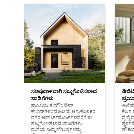
ಸಂಪೂರ್ಣವಾಗಿ ಸಜ್ಜುಗೊಳಿಸಲಾದ
ಡಿಜಿ
ಬಾಡಿಗೆಗಳು
ಪ್ರಯಾ
ಶಾಂತಿಯುತ ಮೌಂಟೇನ್
ಅಲೆಮಾ
ಕ್ಯಾಬಿನ್‌ಗಳಿಂದ ಹಿಡಿದು ಅನುಕೂಲಕರ
ಕೆಲಸ 
ನಗರ ಅಪಾರ್ಟ್‌ಮೆಂಟ್‌ಗಳವರೆಗೆ ಈ
ವೈಫೈ 
ಸಜ್ಜುಗೊಳಿಸಲಾದ ಬಾಡಿಗೆಗಳು
ಸ್ಥಳ
ಮನೆಯ ಎಲ್ಲಾ ಸೌಲಭ್ಯಗಳನ್ನು
ಸೌಕರ