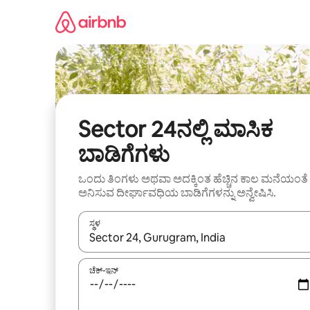
ವಿಷಯಕ್ಕೆ
ಹೋಗಿ
Sector 24ನಲ್ಲಿ ಮಾಸಿಕ
ಬಾಡಿಗೆಗಳು
ಒಂದು ತಿಂಗಳು ಅಥವಾ ಅದಕ್ಕಿಂತ ಹೆಚ್ಚಿನ ಕಾಲ ಮನೆಯಂತೆ
ಅನಿಸುವ ದೀರ್ಘಾವಧಿಯ ಬಾಡಿಗೆಗಳನ್ನು ಅನ್ವೇಷಿಸಿ.
ಸ್ಥಳ
ಫಲಿತಾಂಶಗಳು ಲಭ್ಯವಿರುವಾಗ, ಅಪ್ ಮತ್ತು ಡೌನ್ ಬಾಣದ ಕೀಲಿಗಳೊ
ಚೆಕ್-ಇನ್