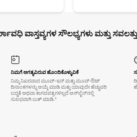
್ಘಾವಧಿ ವಾಸ್ತವ್ಯಗಳ ಸೌಲಭ್ಯಗಳು ಮತ್ತು ಸವಲತ್ತ
ನಿಮಗೆ ಅಗತ್ಯವಿರುವ ಹೊಂದಿಕೊಳ್ಳುವಿಕೆ
ಸ
ನಿಮ್ಮ ನಿಖರವಾದ ಮೂವ್-ಇನ್ ಮತ್ತು ಮೂವ್-ಔಟ್
ದ
ದಿನಾಂಕಗಳನ್ನು ಆಯ್ಕೆ ಮಾಡಿ ಮತ್ತು ಯಾವುದೇ ಹೆಚ್ಚುವರಿ
ಹ
ಬದ್ಧತೆ ಅಥವಾ ಕಾಗದಪತ್ರಗಳಿಲ್ಲದೆ ಆನ್‌ಲೈನ್‌ನಲ್ಲಿ
ಸುಲಭವಾಗಿ ಬುಕ್ ಮಾಡಿ.*