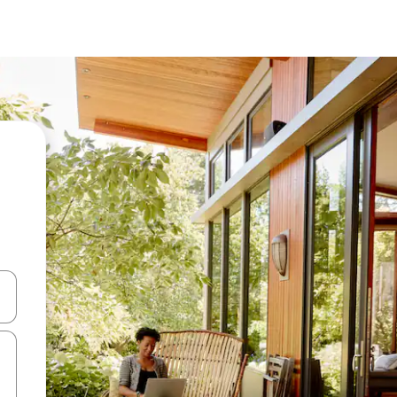
ಂದಿಗೆ ನ್ಯಾವಿಗೇಟ್ ಮಾಡಿ ಅಥವಾ ಸ್ಪರ್ಶ ಅಥವಾ ಸ್ವೈಪ್ ಗೆಸ್ಚರ್‌ಗಳ ಮೂಲಕ ಅನ್ವೇಷಿಸಿ.