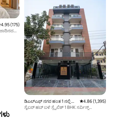
 ರಲ್ಲಿ 4.95 ಸರಾಸರಿ ರೇಟಿಂಗ್, 175 ವಿಮರ್ಶೆಗಳು
4.95 (175)
 ರಜಾದಿನದ
ಡಿಎಲ್‌ಎಫ್ ನಗರ ಹಂತ 1 ನಲ್ಲಿ ಅ
5 ರಲ್ಲಿ 4.86 ಸರಾಸರಿ ರೇಟಿಂಗ್
4.86 (1,395)
ಪಾರ್ಟ್‌ಮಂಟ್
ಸೈಬರ್ ಹಬ್ ಬಳಿ ಸ್ಟೈಲಿಶ್ 1 BHK ಸರ್ವಿಸ್ಡ್
ಗಳು
ಅಪಾರ್ಟ್‌ಮೆಂಟ್