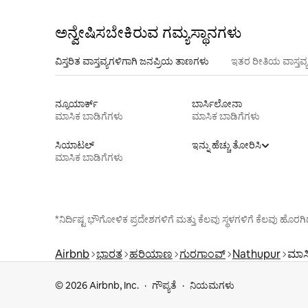
ಅನ್ವೇಷಿಸಬೇಕಿರುವ ಗಮ್ಯಸ್ಥಾನಗಳು
ವಿಸ್ತರಿತ ವಾಸ್ತವ್ಯಗಳಿಗಾಗಿ ಜನಪ್ರಿಯ ತಾಣಗಳು
ಇತರ ರೀತಿಯ ವಾಸ್ತವ್
ನ್ಯೂಯಾರ್ಕ್
ಬಾರ್ಸಿಲೋನಾ
ಮಾಸಿಕ ಬಾಡಿಗೆಗಳು
ಮಾಸಿಕ ಬಾಡಿಗೆಗಳು
ಸಿಯಾಟಲ್
ಇನ್ನು ಹೆಚ್ಚು ತೋರಿಸಿ
ಮಾಸಿಕ ಬಾಡಿಗೆಗಳು
*ನಿರ್ದಿಷ್ಟ ಭೌಗೋಳಿಕ ಪ್ರದೇಶಗಳಿಗೆ ಮತ್ತು ಕೆಲವು ಸ್ಥಳಗಳಿಗೆ ಕೆಲವು ಹ
Airbnb
ಭಾರತ
ಹರಿಯಾಣ
ಗುರಗಾಂವ್
Nathupur
ಮಾಸಿ
© 2026 Airbnb, Inc.
ಗೌಪ್ಯತೆ
ನಿಯಮಗಳು