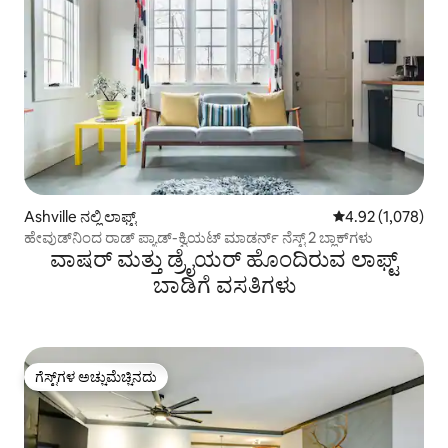
Ashville ನಲ್ಲಿ ಲಾಫ್ಟ್
5 ರಲ್ಲಿ 4.92 ಸರಾಸರ
4.92 (1,078)
ಹೇವುಡ್‌ನಿಂದ ರಾಡ್ ಪ್ಯಾಡ್-ಕ್ವಿಯಟ್ ಮಾಡರ್ನ್ ನೆಸ್ಟ್ 2 ಬ್ಲಾಕ್‌ಗಳು
ವಾಷರ್ ಮತ್ತು ಡ್ರೈಯರ್ ಹೊಂದಿರುವ ಲಾಫ್ಟ್
ಬಾಡಿಗೆ ವಸತಿಗಳು
ಗೆಸ್ಟ್‌ಗಳ ಅಚ್ಚುಮೆಚ್ಚಿನದು
ಗೆಸ್ಟ್‌ಗಳ ಅಚ್ಚುಮೆಚ್ಚಿನದು