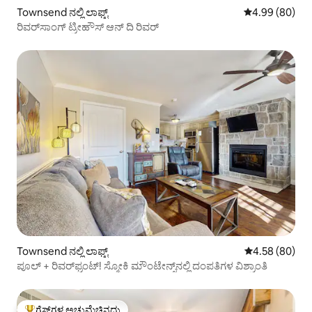
Townsend ನಲ್ಲಿ ಲಾಫ್ಟ್
5 ರಲ್ಲಿ 4.99 ಸರ
4.99 (80)
ರಿವರ್‌ಸಾಂಗ್ ಟ್ರೀಹೌಸ್ ಆನ್ ದಿ ರಿವರ್
Townsend ನಲ್ಲಿ ಲಾಫ್ಟ್
5 ರಲ್ಲಿ 4.58 ಸರ
4.58 (80)
ಪೂಲ್ + ರಿವರ್‌ಫ್ರಂಟ್! ಸ್ಮೋಕಿ ಮೌಂಟೇನ್ಸ್‌ನಲ್ಲಿ ದಂಪತಿಗಳ ವಿಶ್ರಾಂತಿ
ಗೆಸ್ಟ್‌ಗಳ ಅಚ್ಚುಮೆಚ್ಚಿನದು