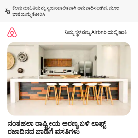
ವಿಷಯಕ್ಕೆ
ಕೆಲವು ಮಾಹಿತಿಯನ್ನು ಸ್ವಯಂಚಾಲಿತವಾಗಿ ಅನುವಾದಿಸಲಾಗಿದೆ. 
ಮೂಲ 
ಹೋಗಿ
ಭಾಷೆಯನ್ನು ತೋರಿಸಿ
ನಿಮ್ಮ ಸ್ಥಳವನ್ನು Airbnb ಯಲ್ಲಿ ಹಾಕಿ
ನಂತಹಲಾ ರಾಷ್ಟ್ರೀಯ ಅರಣ್ಯ ಬಳಿ ಲಾಫ್ಟ್
ರಜಾದಿನದ ಬಾಡಿಗೆ ವಸತಿಗಳು