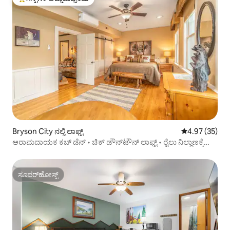
ಗೆಸ್ಟ್‌ಗಳಿಗೆ ಅತಿ ಹೆಚ್ಚು ಅಚ್ಚುಮೆಚ್ಚಿನದು
Bryson City ನಲ್ಲಿ ಲಾಫ್ಟ್
5 ರಲ್ಲಿ 4.97 ಸರ
4.97 (35)
ಆರಾಮದಾಯಕ ಕಬ್ ಡೆನ್ • ಚಿಕ್ ಡೌನ್‌ಟೌನ್ ಲಾಫ್ಟ್ • ರೈಲು ನಿಲ್ದಾಣಕ್ಕೆ
ನಡಿಗೆ ದೂರ
ಸೂಪರ್‌ಹೋಸ್ಟ್
ಸೂಪರ್‌ಹೋಸ್ಟ್