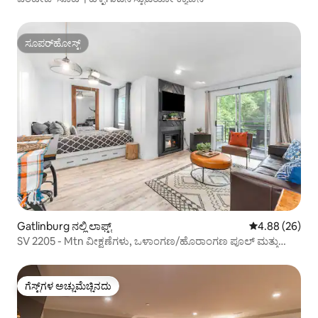
ಸೂಪರ್‌ಹೋಸ್ಟ್
ಸೂಪರ್‌ಹೋಸ್ಟ್
Gatlinburg ನಲ್ಲಿ ಲಾಫ್ಟ್
5 ರಲ್ಲಿ 4.88 ಸರ
4.88 (26)
SV 2205 - Mtn ವೀಕ್ಷಣೆಗಳು, ಒಳಾಂಗಣ/ಹೊರಾಂಗಣ ಪೂಲ್ ಮತ್ತು
ಹಾಟ್ ಟಬ್
ಗೆಸ್ಟ್‌ಗಳ ಅಚ್ಚುಮೆಚ್ಚಿನದು
ಗೆಸ್ಟ್‌ಗಳ ಅಚ್ಚುಮೆಚ್ಚಿನದು