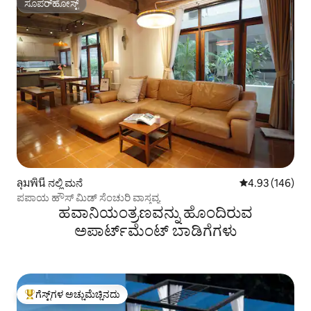
ಸೂಪರ್‌ಹೋಸ್ಟ್
ಸೂಪರ್‌ಹೋಸ್ಟ್
ลุมพินี ನಲ್ಲಿ ಮನೆ
5 ರಲ್ಲಿ 4.93 ಸರಾ
4.93 (146)
ಪಪಾಯ ಹೌಸ್ ಮಿಡ್ ಸೆಂಚುರಿ ವಾಸ್ತವ್ಯ
ಹವಾನಿಯಂತ್ರಣವನ್ನು ಹೊಂದಿರುವ
ಅಪಾರ್ಟ್‌ಮೆಂಟ್‌ ಬಾಡಿಗೆಗಳು
ಗೆಸ್ಟ್‌ಗಳ ಅಚ್ಚುಮೆಚ್ಚಿನದು
ಗೆಸ್ಟ್‌ಗಳಿಗೆ ಅತಿ ಹೆಚ್ಚು ಅಚ್ಚುಮೆಚ್ಚಿನದು