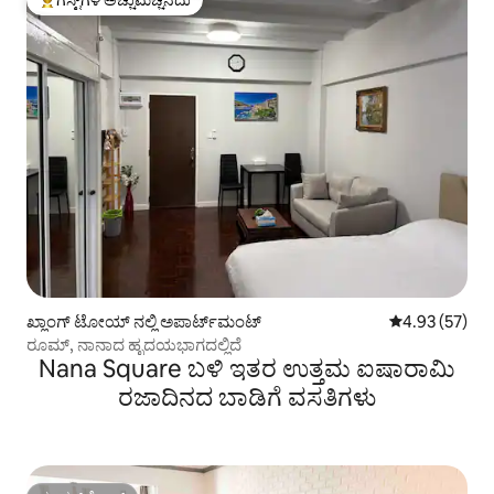
ಗೆಸ್ಟ್‌ಗಳಿಗೆ ಅತಿ ಹೆಚ್ಚು ಅಚ್ಚುಮೆಚ್ಚಿನದು
ಖ್ಲಾಂಗ್ ಟೋಯ್ ನಲ್ಲಿ ಅಪಾರ್ಟ್‌ಮಂಟ್
5 ರಲ್ಲಿ 4.93 ಸರ
4.93 (57)
ರೂಮ್, ನಾನಾದ ಹೃದಯಭಾಗದಲ್ಲಿದೆ
Nana Square ಬಳಿ ಇತರ ಉತ್ತಮ ಐಷಾರಾಮಿ
ರಜಾದಿನದ ಬಾಡಿಗೆ ವಸತಿಗಳು