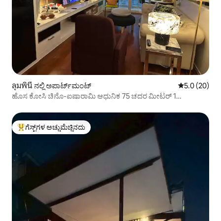
ลุมพินี ನಲ್ಲಿ ಅಪಾರ್ಟ್‌ಮಂಟ್
5 ರಲ್ಲಿ 5.0 ಸರ
5.0 (20)
ಹೊಸ ಕೋಸಿ ಚಿನೊ-ಐಷಾರಾಮಿ ಆಧುನಿಕ 75 ಚದರ ಮೀಟರ್ 1
ಬೆಡ್‌ರೂಮ್ ಅಪಾರ್ಟ್‌ಮೆಂಟ್
ಗೆಸ್ಟ್‌ಗಳ ಅಚ್ಚುಮೆಚ್ಚಿನದು
ಗೆಸ್ಟ್‌ಗಳಿಗೆ ಅತಿ ಹೆಚ್ಚು ಅಚ್ಚುಮೆಚ್ಚಿನದು