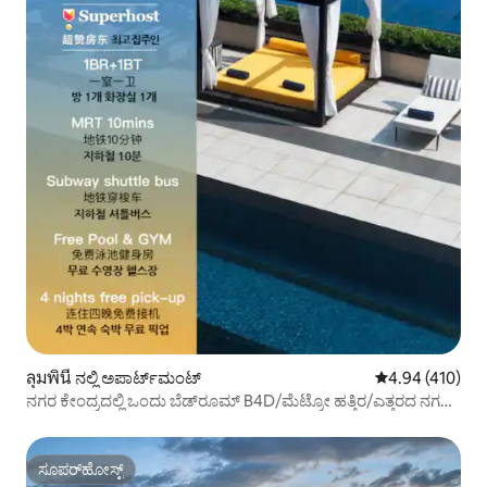
ลุมพินี ನಲ್ಲಿ ಅಪಾರ್ಟ್‌ಮಂಟ್
5 ರಲ್ಲಿ 4.94 ಸರಾ
4.94 (410)
ನಗರ ಕೇಂದ್ರದಲ್ಲಿ ಒಂದು ಬೆಡ್‌ರೂಮ್ B4D/ಮೆಟ್ರೋ ಹತ್ತಿರ/ಎತ್ತರದ ನಗರ
ದೃಶ್ಯ/ಶಿಲೋಮ್ ವ್ಯಾಪಾರ ಜಿಲ್ಲೆ/ಉಚಿತ ಡ್ರಾಪ್-ಆಫ್/ಹೊರಾಂಗಣ
ಈಜುಕೊಳ/ಫಿಟ್ನೆಸ್/ಎತ್ತರದ ಬಾರ್/ನಾಲ್ಕು ರಾತ್ರಿಗಳಿಗೆ ಉಚಿತ ವಿಮಾನ
ನಿಲ್ದಾಣ ಪಿಕಪ್
ಸೂಪರ್‌ಹೋಸ್ಟ್
ಸೂಪರ್‌ಹೋಸ್ಟ್