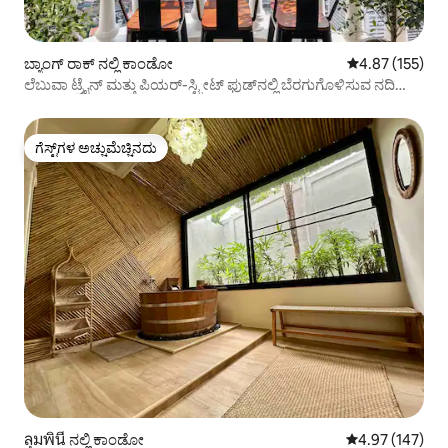
ಬ್ಯಾಂಗ್ ರಾಕ್ ನಲ್ಲಿ ಕಾಂಡೋ
5 ರಲ್ಲಿ 4.87 ಸರಾ
4.87 (155)
ಲೆಬುವಾ ಟ್ರೈನ್ ಮತ್ತು ಪಿಯರ್-ಸ್ಟ್ರೀಟ್ ಫುಡ್‌ನಲ್ಲಿ ಬೆರಗುಗೊಳಿಸುವ ನದಿಯ
ನೋಟ
ಗೆಸ್ಟ್‌ಗಳ ಅಚ್ಚುಮೆಚ್ಚಿನದು
ಗೆಸ್ಟ್‌ಗಳ ಅಚ್ಚುಮೆಚ್ಚಿನದು
ลุมพินี ನಲ್ಲಿ ಕಾಂಡೋ
5 ರಲ್ಲಿ 4.97 ಸರಾ
4.97 (147)