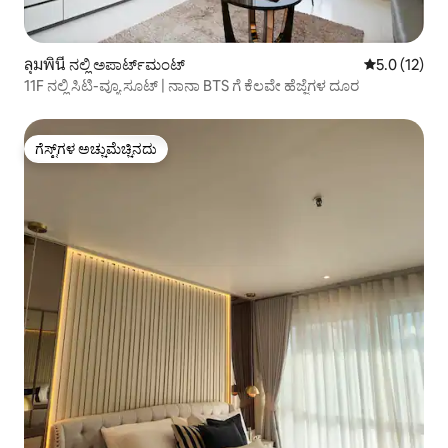
ลุมพินี ನಲ್ಲಿ ಅಪಾರ್ಟ್‌ಮಂಟ್
5 ರಲ್ಲಿ 5.0 ಸ
5.0 (12)
11F ನಲ್ಲಿ ಸಿಟಿ-ವ್ಯೂ ಸೂಟ್ | ನಾನಾ BTS ಗೆ ಕೆಲವೇ ಹೆಜ್ಜೆಗಳ ದೂರ
ಗೆಸ್ಟ್‌ಗಳ ಅಚ್ಚುಮೆಚ್ಚಿನದು
ಗೆಸ್ಟ್‌ಗಳ ಅಚ್ಚುಮೆಚ್ಚಿನದು