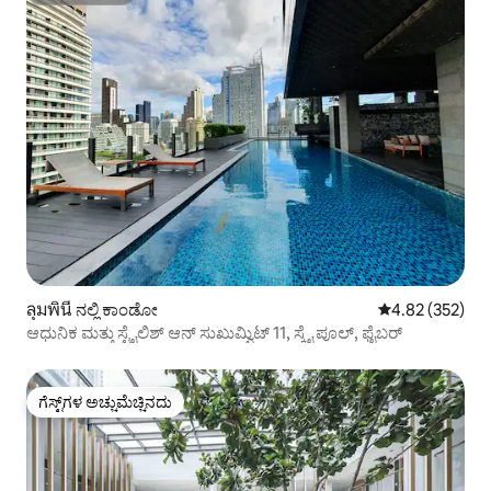
ลุมพินี ನಲ್ಲಿ ಕಾಂಡೋ
5 ರಲ್ಲಿ 4.82 ಸರಾ
4.82 (352)
ಆಧುನಿಕ ಮತ್ತು ಸ್ಟೈಲಿಶ್ ಆನ್ ಸುಖುಮ್ವಿಟ್ 11, ಸ್ಕೈ ಪೂಲ್, ಫೈಬರ್
ಗೆಸ್ಟ್‌ಗಳ ಅಚ್ಚುಮೆಚ್ಚಿನದು
ಗೆಸ್ಟ್‌ಗಳ ಅಚ್ಚುಮೆಚ್ಚಿನದು