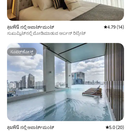
ลุมพินี ನಲ್ಲಿ ಅಪಾರ್ಟ್‌ಮಂಟ್
5 ರಲ್ಲಿ 4.79 ಸರ
4.79 (14)
ಸುಖುಮ್ವಿಟ್‌ನಲ್ಲಿ ಮೋಡಿಮಾಡುವ ಅರ್ಬನ್ ರಿಟ್ರೀಟ್
ಸೂಪರ್‌ಹೋಸ್ಟ್
ಸೂಪರ್‌ಹೋಸ್ಟ್
ลุมพินี ನಲ್ಲಿ ಅಪಾರ್ಟ್‌ಮಂಟ್
5 ರಲ್ಲಿ 5.0 ಸರ
5.0 (20)