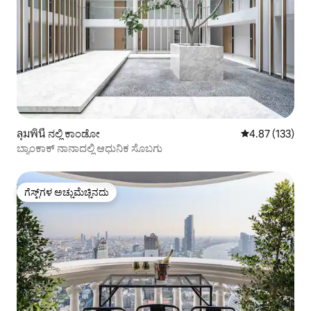
ลุมพินี ನಲ್ಲಿ ಕಾಂಡೋ
5 ರಲ್ಲಿ 4.87 ಸರಾ
4.87 (133)
ಬ್ಯಾಂಕಾಕ್ ನಾನಾದಲ್ಲಿ ಆಧುನಿಕ ಸೊಬಗು
ಗೆಸ್ಟ್‌ಗಳ ಅಚ್ಚುಮೆಚ್ಚಿನದು
ಗೆಸ್ಟ್‌ಗಳ ಅಚ್ಚುಮೆಚ್ಚಿನದು