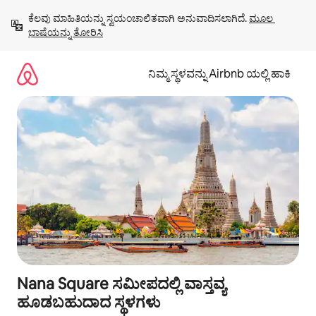
ವಿಷಯಕ್ಕೆ
ಕೆಲವು ಮಾಹಿತಿಯನ್ನು ಸ್ವಯಂಚಾಲಿತವಾಗಿ ಅನುವಾದಿಸಲಾಗಿದೆ. 
ಮೂಲ 
ಹೋಗಿ
ಭಾಷೆಯನ್ನು ತೋರಿಸಿ
ನಿಮ್ಮ ಸ್ಥಳವನ್ನು Airbnb ಯಲ್ಲಿ ಹಾಕಿ
Nana Square ಸಮೀಪದಲ್ಲಿ ವಾಸ್ತವ್ಯ
ಹೂಡಬಹುದಾದ ಸ್ಥಳಗಳು