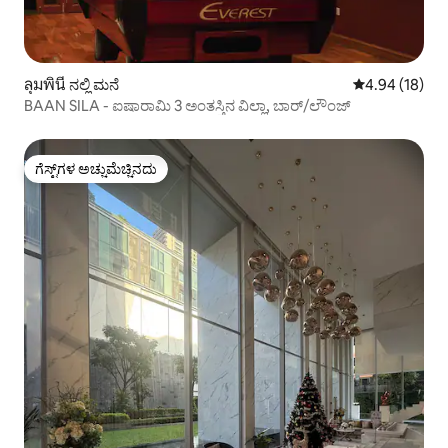
ลุมพินี ನಲ್ಲಿ ಮನೆ
5 ರಲ್ಲಿ 4.94 ಸರ
4.94 (18)
BAAN SILA - ಐಷಾರಾಮಿ 3 ಅಂತಸ್ತಿನ ವಿಲ್ಲಾ, ಬಾರ್/ಲೌಂಜ್
ಗೆಸ್ಟ್‌ಗಳ ಅಚ್ಚುಮೆಚ್ಚಿನದು
ಗೆಸ್ಟ್‌ಗಳ ಅಚ್ಚುಮೆಚ್ಚಿನದು