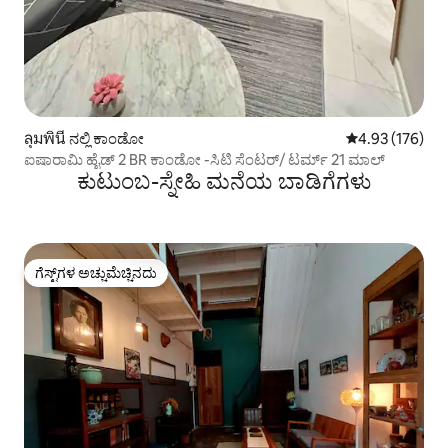
ลุมพินี ನಲ್ಲಿ ಕಾಂಡೋ
5 ರಲ್ಲಿ 4.93 ಸರಾ
4.93 (176)
ಐಷಾರಾಮಿ ಹೈಡ್ 2 BR ಕಾಂಡೋ -ಸಿಟಿ ಸೆಂಟರ್/ ಟರ್ಮ್ 21 ಮಾಲ್
ಕುಟುಂಬ-ಸ್ನೇಹಿ ಮನೆಯ ಬಾಡಿಗೆಗಳು
ಗೆಸ್ಟ್‌ಗಳ ಅಚ್ಚುಮೆಚ್ಚಿನದು
ಗೆಸ್ಟ್‌ಗಳ ಅಚ್ಚುಮೆಚ್ಚಿನದು