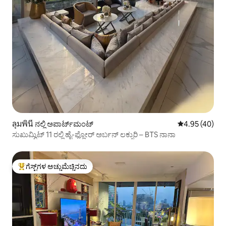
ลุมพินี ನಲ್ಲಿ ಅಪಾರ್ಟ್‌ಮಂಟ್
5 ರಲ್ಲಿ 4.95 ಸರ
4.95 (40)
ಸುಖುಮ್ವಿಟ್ 11 ರಲ್ಲಿ ಹೈ-ಫ್ಲೋರ್ ಅರ್ಬನ್ ಲಕ್ಸುರಿ – BTS ನಾನಾ
ಗೆಸ್ಟ್‌ಗಳ ಅಚ್ಚುಮೆಚ್ಚಿನದು
ಗೆಸ್ಟ್‌ಗಳಿಗೆ ಅತಿ ಹೆಚ್ಚು ಅಚ್ಚುಮೆಚ್ಚಿನದು