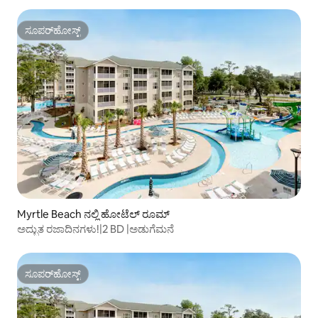
ಸೂಪರ್‌ಹೋಸ್ಟ್
ಸೂಪರ್‌ಹೋಸ್ಟ್
Myrtle Beach ನಲ್ಲಿ ಹೋಟೆಲ್ ರೂಮ್
ಅದ್ಭುತ ರಜಾದಿನಗಳು!|2 BD |ಅಡುಗೆಮನೆ
ಸೂಪರ್‌ಹೋಸ್ಟ್
ಸೂಪರ್‌ಹೋಸ್ಟ್