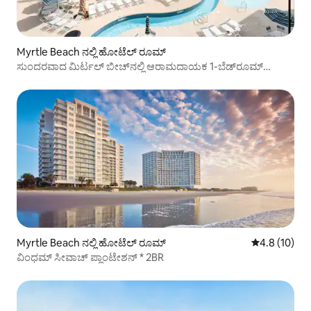
Myrtle Beach ನಲ್ಲಿ ಹೋಟೆಲ್ ರೂಮ್
ಸುಂದರವಾದ ಮಿರ್ಟಲ್ ಬೀಚ್‌ನಲ್ಲಿ ಆರಾಮದಾಯಕ 1-ಬೆಡ್‌ರೂಮ್
ಅಪಾರ್ಟ್‌ಮೆಂಟ್
Myrtle Beach ನಲ್ಲಿ ಹೋಟೆಲ್ ರೂಮ್
5 ರಲ್ಲಿ 4.8 ಸರ
4.8 (10)
ವಿಂಧಮ್ ಸೀವಾಚ್ ಪ್ಲಾಂಟೇಶನ್ * 2BR