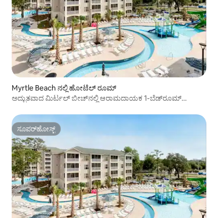
Myrtle Beach ನಲ್ಲಿ ಹೋಟೆಲ್ ರೂಮ್
ಅದ್ಭುತವಾದ ಮಿರ್ಟಲ್ ಬೀಚ್‌ನಲ್ಲಿ ಆರಾಮದಾಯಕ 1-ಬೆಡ್‌ರೂಮ್
ಅಪಾರ್ಟ್‌ಮೆಂಟ್
ಸೂಪರ್‌ಹೋಸ್ಟ್
ಸೂಪರ್‌ಹೋಸ್ಟ್