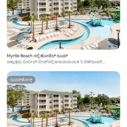
Myrtle Beach ನಲ್ಲಿ ಹೋಟೆಲ್ ರೂಮ್
ಅತ್ಯುತ್ತಮ ಮಿರ್ಟಲ್ ಬೀಚ್‌ನಲ್ಲಿ ಆರಾಮದಾಯಕ 1-ಬೆಡ್‌ರೂಮ್
ಅಪಾರ್ಟ್‌ಮೆಂಟ್
ಸೂಪರ್‌ಹೋಸ್ಟ್
ಸೂಪರ್‌ಹೋಸ್ಟ್