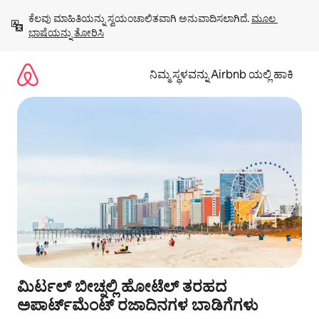
ವಿಷಯಕ್ಕೆ
ಕೆಲವು ಮಾಹಿತಿಯನ್ನು ಸ್ವಯಂಚಾಲಿತವಾಗಿ ಅನುವಾದಿಸಲಾಗಿದೆ. 
ಮೂಲ 
ಹೋಗಿ
ಭಾಷೆಯನ್ನು ತೋರಿಸಿ
ನಿಮ್ಮ ಸ್ಥಳವನ್ನು Airbnb ಯಲ್ಲಿ ಹಾಕಿ
ಮಿರ್ಟಲ್ ಬೀಚ್ನಲ್ಲಿ ಹೋಟೆಲ್ ತರಹದ
ಅಪಾರ್ಟ್‌‌ಮೆಂಟ್ ರಜಾದಿನಗಳ ಬಾಡಿಗೆಗಳು