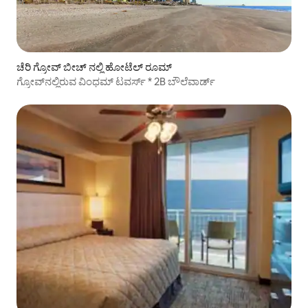
ಚೆರಿ ಗ್ರೋವ್ ಬೀಚ್ ನಲ್ಲಿ ಹೋಟೆಲ್ ರೂಮ್
ಗ್ರೋವ್‌ನಲ್ಲಿರುವ ವಿಂಧಮ್ ಟವರ್ಸ್ * 2B ಬೌಲೆವಾರ್ಡ್