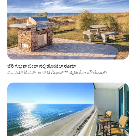
ಚೆರಿ ಗ್ರೋವ್ ಬೀಚ್ ನಲ್ಲಿ ಹೋಟೆಲ್ ರೂಮ್
ವಿಂಧಮ್ ಟವರ್ಸ್ ಆನ್ ದಿ ಗ್ರೋವ್ ** ಸ್ಟುಡಿಯೋ ಬೌಲೆವಾರ್ಡ್