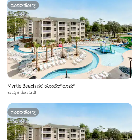
ಸೂಪರ್‌ಹೋಸ್ಟ್
ಸೂಪರ್‌ಹೋಸ್ಟ್
Myrtle Beach ನಲ್ಲಿ ಹೋಟೆಲ್ ರೂಮ್
ಅದ್ಭುತ ರಜಾದಿನ!
ಸೂಪರ್‌ಹೋಸ್ಟ್
ಸೂಪರ್‌ಹೋಸ್ಟ್