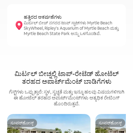
ಹತ್ತಿರದ ಆಕರ್ಷಣೆಗಳು
ಮಿರ್ಟಲ್ ಬೀಚ್ ನಗರದ ಟಾಪ್ ಸ್ಪಾಟ್‌ಗಳು Myrtle Beach
SkyWheel, Ripley's Aquarium of Myrtle Beach ಮತ್ತು
Myrtle Beach State Park ಅನ್ನು ಒಳಗೊಂಡಿವೆ.
ಮಿರ್ಟಲ್ ಬೀಚ್ನಲ್ಲಿ ಟಾಪ್-ರೇಟೆಡ್ ಹೋಟೆಲ್
ತರಹದ ಅಪಾರ್ಟ್‌‌ಮೆಂಟ್ ಬಾಡಿಗೆಗಳು
ಗೆಸ್ಟ್‌ಗಳು ಒಪ್ಪುತ್ತಾರೆ: ಸ್ಥಳ, ಸ್ವಚ್ಛತೆ ಮತ್ತು ಇನ್ನೂ ಹಲವು ವಿಷಯಗಳಿಗಾಗಿ
ಈ ಹೋಟೆಲ್ ತರಹದ ಅಪಾರ್ಟ್‌‌ಮೆಂಟ್‌ಗಳು ಅತ್ಯಧಿಕ ರೇಟಿಂಗ್‌
ಹೊಂದಿರುತ್ತವೆ.
ಸೂಪರ್‌ಹೋಸ್ಟ್
ಸೂಪರ್‌ಹೋಸ್ಟ್
ಸೂಪರ್‌ಹೋಸ್ಟ್
ಸೂಪರ್‌ಹೋಸ್ಟ್