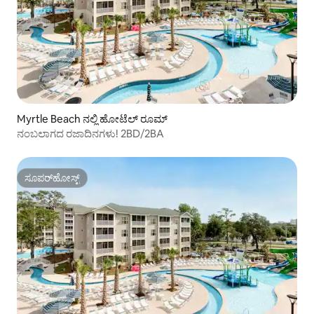
Myrtle Beach ನಲ್ಲಿ ಹೋಟೆಲ್ ರೂಮ್
ನಂಬಲಾಗದ ರಜಾದಿನಗಳು! 2BD/2BA
ಸೂಪರ್‌ಹೋಸ್ಟ್
ಸೂಪರ್‌ಹೋಸ್ಟ್