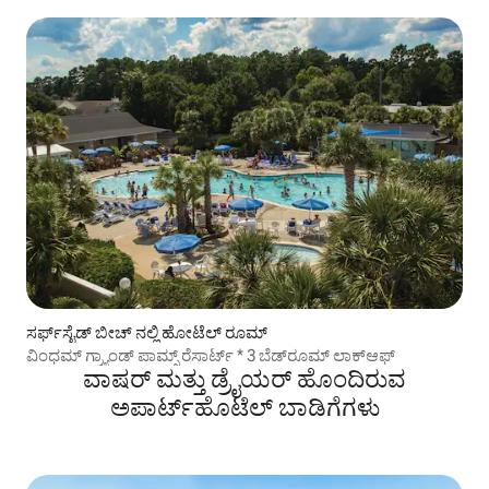
ಸರ್ಫ್‌ಸೈಡ್ ಬೀಚ್ ನಲ್ಲಿ ಹೋಟೆಲ್ ರೂಮ್
ವಿಂಧಮ್ ಗ್ರ್ಯಾಂಡ್ ಪಾಮ್ಸ್ ರೆಸಾರ್ಟ್ * 3 ಬೆಡ್‌ರೂಮ್ ಲಾಕ್‌ಆಫ್
ವಾಷರ್ ಮತ್ತು ಡ್ರೈಯರ್ ಹೊಂದಿರುವ
ಅಪಾರ್ಟ್‌ಹೊಟೆಲ್ ಬಾಡಿಗೆಗಳು