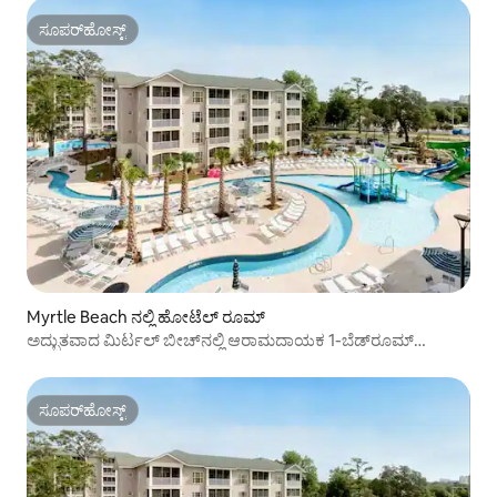
ಸೂಪರ್‌ಹೋಸ್ಟ್
ಸೂಪರ್‌ಹೋಸ್ಟ್
Myrtle Beach ನಲ್ಲಿ ಹೋಟೆಲ್ ರೂಮ್
ಅದ್ಭುತವಾದ ಮಿರ್ಟಲ್ ಬೀಚ್‌ನಲ್ಲಿ ಆರಾಮದಾಯಕ 1-ಬೆಡ್‌ರೂಮ್
ಅಪಾರ್ಟ್‌ಮೆಂಟ್
ಸೂಪರ್‌ಹೋಸ್ಟ್
ಸೂಪರ್‌ಹೋಸ್ಟ್