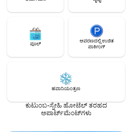
ಸನ್‌ಸೆಟ್ ವೀಕ್ಷಿಸಿ.
ಸನ್‌ಸೆಟ್ ವೀಕ್ಷಿಸಿ.
ಆವರಣದಲ್ಲಿ ಉಚಿತ
ಪೂಲ್
ಪಾರ್ಕಿಂಗ್
ಹವಾನಿಯಂತ್ರಣ
ಕುಟುಂಬ-ಸ್ನೇಹಿ ಹೋಟೆಲ್ ತರಹದ
ಅಪಾರ್ಟ್‌‌ಮೆಂಟ್‌ಗಳು