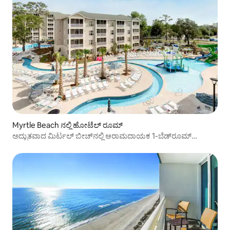
Myrtle Beach ನಲ್ಲಿ ಹೋಟೆಲ್ ರೂಮ್
ಅದ್ಭುತವಾದ ಮಿರ್ಟಲ್ ಬೀಚ್‌ನಲ್ಲಿ ಆರಾಮದಾಯಕ 1-ಬೆಡ್‌ರೂಮ್
ಅಪಾರ್ಟ್‌ಮೆಂಟ್