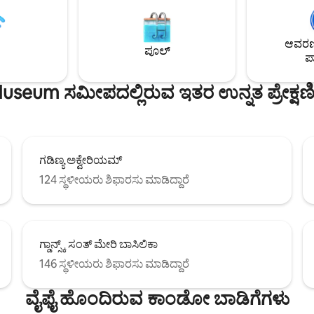
ೆ ಪ್ರವೇಶವನ್ನು ಹೊಂದಿರುತ್ತಾರೆ.
ಗ್ಡಾನ್ಸ್ಕ್‌ನ ಎಲ್ಲಾ ಪ್ರಮುಖ ಸ್ಮಾರಕಗಳು,
ಂಟ್‌ ಬಾಲ್ಕನಿಯನ್ನು ಹೊಂದಿದೆ ಮತ್ತು
ರೆಸ್ಟೋರೆಂಟ್‌ಗಳು, ಪಬ್‌ಗಳು ಮತ್ತು ಇತ
ೇಜ್ ಹಾಲ್‌ನಲ್ಲಿ ಉಚಿತ ಪಾರ್ಕಿಂಗ್
ಆಕರ್ಷಣೆಗಳಿಂದ ಕೆಲವೇ ಹೆಜ್ಜೆ ದೂರದಲ್ಲಿದ
ಆವರಣದ
ೊಂದಿದೆ, ಜೊತೆಗೆ ವೈ-ಫೈ ಸೌಲಭ್ಯವನ್ನೂ
ರಜಾದಿನಗಳು ಮತ್ತು ವ್ಯವಹಾರದ ಟ್ರಿಪ್‌ಗೆ ಸ
ಪೂಲ್
ಪಾ
ಿವಿಂಗ್ ರೂಮ್ ಮತ್ತು ಬೆಡ್‌ರೂಮ್‌ನಲ್ಲಿ 2
ೋಟ್ ವರ್ಕ್‌ಸ್ಪೇಸ್‌ಗಳಿವೆ.
useum ಸಮೀಪದಲ್ಲಿರುವ ಇತರ ಉನ್ನತ ಪ್ರೇಕ್ಷ
ಗಡಿಣ್ಯ ಅಕ್ವೇರಿಯಮ್
124 ಸ್ಥಳೀಯರು ಶಿಫಾರಸು ಮಾಡಿದ್ದಾರೆ
ಗ್ಡಾನ್ಸ್ಕ್ ಸಂತ್ ಮೇರಿ ಬಾಸಿಲಿಕಾ
146 ಸ್ಥಳೀಯರು ಶಿಫಾರಸು ಮಾಡಿದ್ದಾರೆ
ವೈಫೈ ಹೊಂದಿರುವ ಕಾಂಡೋ ಬಾಡಿಗೆಗಳು