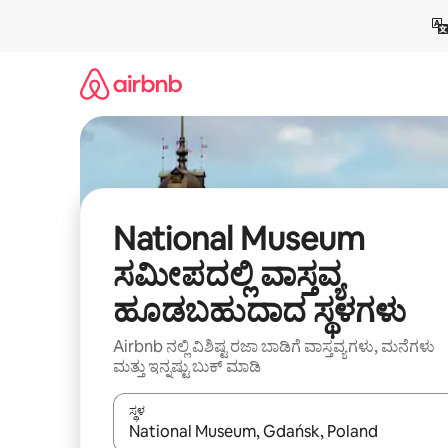
ವಿಷಯಕ್ಕೆ
ಹೋಗಿ
National Museum
ಸಮೀಪದಲ್ಲಿ ವಾಸ್ತವ್ಯ
ಹೂಡಬಹುದಾದ ಸ್ಥಳಗಳು
Airbnb ನಲ್ಲಿ ವಿಶಿಷ್ಟ ರಜಾ ಬಾಡಿಗೆ ವಾಸ್ತವ್ಯಗಳು, ಮನೆಗಳು
ಮತ್ತು ಇನ್ನಷ್ಟು ಬುಕ್ ಮಾಡಿ
ಸ್ಥಳ
ಫಲಿತಾಂಶಗಳು ಲಭ್ಯವಿರುವಾಗ, ಅಪ್ ಮತ್ತು ಡೌನ್ ಬಾಣದ ಕೀಲಿಗಳೊ