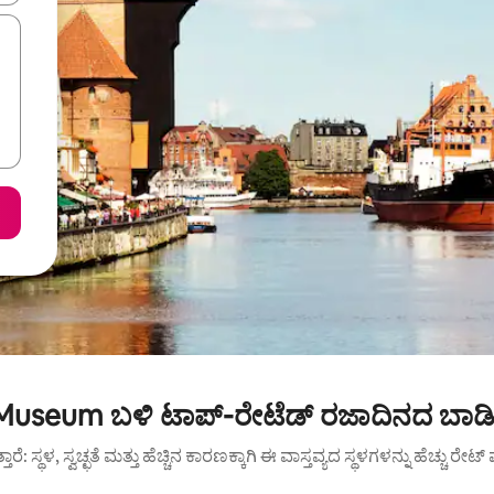
Museum ಬಳಿ ಟಾಪ್-ರೇಟೆಡ್ ರಜಾದಿನದ ಬಾಡಿ
ುತ್ತಾರೆ: ಸ್ಥಳ, ಸ್ವಚ್ಛತೆ ಮತ್ತು ಹೆಚ್ಚಿನ ಕಾರಣಕ್ಕಾಗಿ ಈ ವಾಸ್ತವ್ಯದ ಸ್ಥಳಗಳನ್ನು ಹೆಚ್ಚು ರೇ