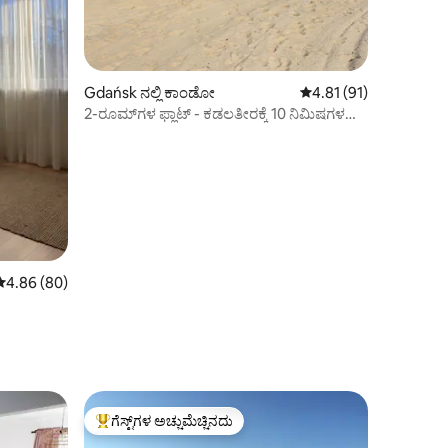
Gdańsk ನಲ್ಲಿ ಕಾಂಡೋ
5 ರಲ್ಲಿ 4.81 ಸರಾಸರಿ ರೇಟಿ
4.81 (91)
2-ರೂಮ್‌ಗಳ ಫ್ಲಾಟ್ - ಕಡಲತೀರಕ್ಕೆ 10 ನಿಮಿಷಗಳ
ನಡಿಗೆ
5 ರಲ್ಲಿ 4.86 ಸರಾಸರಿ ರೇಟಿಂಗ್, 80 ವಿಮರ್ಶೆಗಳು
4.86 (80)
ಗೆಸ್ಟ್‌ಗಳ ಅಚ್ಚುಮೆಚ್ಚಿನದು
ಗೆಸ್ಟ್‌ಗಳಿಗೆ ಅತಿ ಹೆಚ್ಚು ಅಚ್ಚುಮೆಚ್ಚಿನದು