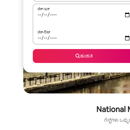
ಚೆಕ್-ಇನ್
ಚೆಕ್-ಔಟ್
ಹುಡುಕಿ
National 
ಗೆಸ್ಟ್‌ಗಳು ಒಪ್ಪ