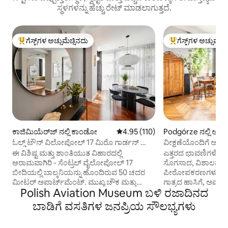
ಸ್ಥಳಗಳನ್ನು ಹೆಚ್ಚು ರೇಟ್ ಮಾಡಲಾಗುತ್ತದೆ.
ಗೆಸ್ಟ್‌ಗಳ ಅಚ್ಚುಮೆಚ್ಚಿನದು
ಗೆಸ್ಟ್‌ಗಳ ಅಚ್ಚುಮೆಚ್
ಗೆಸ್ಟ್‌ಗಳಿಗೆ ಅತಿ ಹೆಚ್ಚು ಅಚ್ಚುಮೆಚ್ಚಿನದು
ಗೆಸ್ಟ್‌ಗಳಿಗೆ ಅತಿ ಹೆಚ್ಚು
ಕಾಜಿಮಿಯೆರ್‌ಜ್ ನಲ್ಲಿ ಕಾಂಡೋ
5 ರಲ್ಲಿ 4.95 ಸರಾಸರಿ ರೇಟಿಂಗ್, 110 ವಿ
4.95 (110)
Podgórze ನಲ್ಲಿ ಅಪಾ
ಓಲ್ಡ್ ಟೌನ್ ವಿಲೋಪೋಲ್ 17 ಮಿರೊ ಗಾರ್ಡನ್ ವ್ಯೂ
ವೀಕ್ಷಣೆಯೊಂದಿಗೆ ಅಧಿಕ
ಬಾಲ್ಕನಿ & AC
ಈ ವಿಶಿಷ್ಟ ಮತ್ತು ಶಾಂತಿಯುತ ವಿಹಾರದಲ್ಲಿ
ಎತ್ತರದ ಛಾವಣಿಗಳೊಂದಿ
ಆರಾಮವಾಗಿರಿ - ಸೆಂಟ್ರಲ್ ವೈಲೋಪೋಲ್ 17
ಸೊಗಸಾದ, ವಿಶಾಲವಾದ ಫ
ಬೀದಿಯಲ್ಲಿ ಬಾಲ್ಕನಿಯನ್ನು ಹೊಂದಿರುವ 50 ಚದರ
ಪೀಠೋಪಕರಣಗಳು, ಆ
ಮೀಟರ್ ಅಪಾರ್ಟ್‌ಮೆಂಟ್. ಮುಖ್ಯ ಚೌಕ ಮತ್ತು
ಗಾತ್ರದ ಹಾಸಿಗೆ, ಅಮೃತ
Polish Aviation Museum ಬಳಿ ರಜಾದಿನದ
ಯಹೂದಿ ಕ್ವಾರ್ಟರ್ ನಡುವೆ ಸಮರ್ಪಕವಾಗಿ.
ಹೊಂದಿರುವ ಕಸ್ಟಮ್-ನಿ
ಸೊಗಸಾದ ಪೀಠೋಪಕರಣಗಳು ಮತ್ತು ನೈಸರ್ಗಿಕ
ಪೀಠೋಪಕರಣಗಳು. ನಿಜ
ಬಾಡಿಗೆ ವಸತಿಗಳ ಜನಪ್ರಿಯ ಸೌಲಭ್ಯಗಳು
ಮರದ ನೆಲಹಾಸುಗಳೊಂದಿಗೆ ಹವಾನಿಯಂತ್ರಿತ
ಅಲ್ಲ! ಪೊಡ್ಗಾರ್ಜ್‌ನ 
ಒಳಾಂಗಣದಲ್ಲಿ ಪುನರುಜ್ಜೀವನಗೊಳಿಸಿ. ಸೌಂಡ್‌ಬಾರ್
ನೋಟವನ್ನು ಹೊಂದಿರು