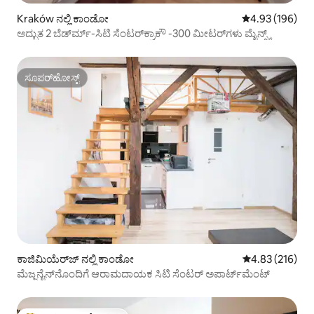
Kraków ನಲ್ಲಿ ಕಾಂಡೋ
5 ರಲ್ಲಿ 4.93 ಸರಾ
4.93 (196)
ಅದ್ಭುತ 2 ಬೆಡ್‌ರ್ಮ್-ಸಿಟಿ ಸೆಂಟರ್‌ಕ್ರಾಕೌ -300 ಮೀಟರ್‌ಗಳು ಮೈನ್ಸ್ಕ್
ಸೂಪರ್‌ಹೋಸ್ಟ್
ಸೂಪರ್‌ಹೋಸ್ಟ್
ಕಾಜಿಮಿಯೆರ್‌ಜ್ ನಲ್ಲಿ ಕಾಂಡೋ
5 ರಲ್ಲಿ 4.83 ಸರಾ
4.83 (216)
ಮೆಜ್ಜನೈನ್‌ನೊಂದಿಗೆ ಆರಾಮದಾಯಕ ಸಿಟಿ ಸೆಂಟರ್ ಅಪಾರ್ಟ್‌ಮೆಂಟ್