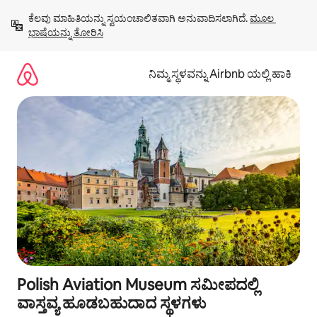
ವಿಷಯಕ್ಕೆ
ಕೆಲವು ಮಾಹಿತಿಯನ್ನು ಸ್ವಯಂಚಾಲಿತವಾಗಿ ಅನುವಾದಿಸಲಾಗಿದೆ. 
ಮೂಲ 
ಹೋಗಿ
ಭಾಷೆಯನ್ನು ತೋರಿಸಿ
ನಿಮ್ಮ ಸ್ಥಳವನ್ನು Airbnb ಯಲ್ಲಿ ಹಾಕಿ
Polish Aviation Museum ಸಮೀಪದಲ್ಲಿ
ವಾಸ್ತವ್ಯ ಹೂಡಬಹುದಾದ ಸ್ಥಳಗಳು