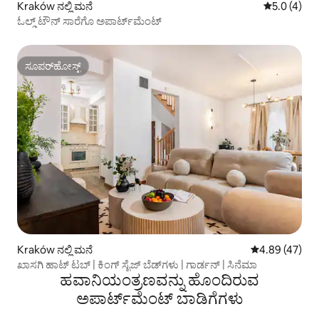
Kraków ನಲ್ಲಿ ಮನೆ
5 ರಲ್ಲಿ 5.0 
5.0 (4)
ಓಲ್ಡ್ ಟೌನ್ ಸಾರೆಗೊ ಅಪಾರ್ಟ್‌ಮೆಂಟ್
ಸೂಪರ್‌ಹೋಸ್ಟ್
ಸೂಪರ್‌ಹೋಸ್ಟ್
Kraków ನಲ್ಲಿ ಮನೆ
5 ರಲ್ಲಿ 4.89 ಸರ
4.89 (47)
ಖಾಸಗಿ ಹಾಟ್ ಟಬ್ | ಕಿಂಗ್ ಸೈಜ್ ಬೆಡ್‌ಗಳು | ಗಾರ್ಡನ್ | ಸಿನೆಮಾ
ಹವಾನಿಯಂತ್ರಣವನ್ನು ಹೊಂದಿರುವ
ಅಪಾರ್ಟ್‌ಮೆಂಟ್‌ ಬಾಡಿಗೆಗಳು