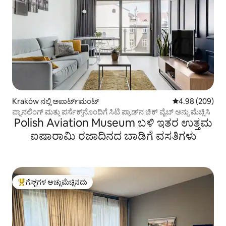
Kraków ನಲ್ಲಿ ಅಪಾರ್ಟ್‌ಮಂಟ್
5 ರಲ್ಲಿ 4.98 ಸರಾ
4.98 (209)
ಪ್ಯಾನಲಿಂಗ್ ಮತ್ತು ಪರ್ಸೆಕ್ಸ್‌ನೊಂದಿಗೆ ಸಿಟಿ ಪ್ಯಾಡ್‌ನ ಚಿಕ್ ವೈಬ್ ಅನ್ನು ಮೆಚ್ಚಿಸಿ
Polish Aviation Museum ಬಳಿ ಇತರ ಉತ್ತಮ
ಐಷಾರಾಮಿ ರಜಾದಿನದ ಬಾಡಿಗೆ ವಸತಿಗಳು
ಗೆಸ್ಟ್‌ಗಳ ಅಚ್ಚುಮೆಚ್ಚಿನದು
ಗೆಸ್ಟ್‌ಗಳಿಗೆ ಅತಿ ಹೆಚ್ಚು ಅಚ್ಚುಮೆಚ್ಚಿನದು