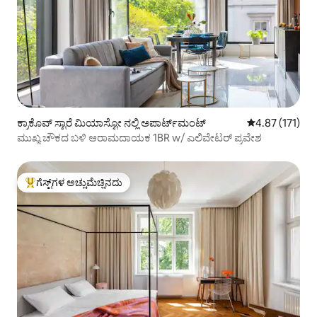
ಕ್ರಾಕೊವ್ ಸ್ಟಾರೆ ಮಿಯಾಸ್ಟೋ ನಲ್ಲಿ ಅಪಾರ್ಟ್‌ಮಂಟ್
5 ರಲ್ಲಿ 4.87 ಸರಾ
4.87 (171)
ಮುಖ್ಯ ಚೌಕದ ಬಳಿ ಆರಾಮದಾಯಕ 1BR w/ ಎಲಿವೇಟರ್ ಪ್ರವೇಶ
ಗೆಸ್ಟ್‌ಗಳ ಅಚ್ಚುಮೆಚ್ಚಿನದು
ಗೆಸ್ಟ್‌ಗಳಿಗೆ ಅತಿ ಹೆಚ್ಚು ಅಚ್ಚುಮೆಚ್ಚಿನದು