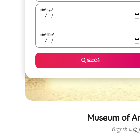
ಚೆಕ್-ಇನ್
ಚೆಕ್-ಔಟ್
ಹುಡುಕಿ
Museum of Art
ಗೆಸ್ಟ್‌ಗಳು ಒಪ್ಪ