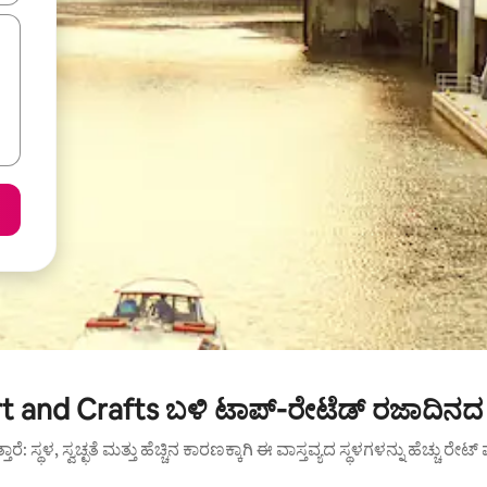
 and Crafts ಬಳಿ ಟಾಪ್-ರೇಟೆಡ್ ರಜಾದಿನದ 
ುತ್ತಾರೆ: ಸ್ಥಳ, ಸ್ವಚ್ಛತೆ ಮತ್ತು ಹೆಚ್ಚಿನ ಕಾರಣಕ್ಕಾಗಿ ಈ ವಾಸ್ತವ್ಯದ ಸ್ಥಳಗಳನ್ನು ಹೆಚ್ಚು ರೇ