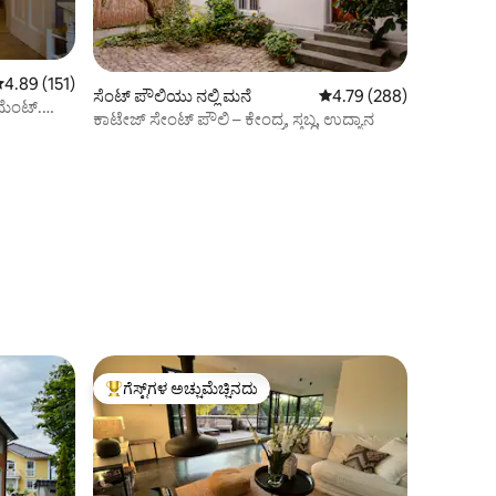
 ರಲ್ಲಿ 4.89 ಸರಾಸರಿ ರೇಟಿಂಗ್, 151 ವಿಮರ್ಶೆಗಳು
4.89 (151)
ಸೆಂಟ್ ಪೌಲಿಯು ನಲ್ಲಿ ಮನೆ
5 ರಲ್ಲಿ 4.79 ಸರಾಸರಿ ರೇಟಿಂ
4.79 (288)
ಮೆಂಟ್.
ಕಾಟೇಜ್ ಸೇಂಟ್ ಪೌಲಿ – ಕೇಂದ್ರ, ಸ್ತಬ್ಧ, ಉದ್ಯಾನ
ಗೆಸ್ಟ್‌ಗಳ ಅಚ್ಚುಮೆಚ್ಚಿನದು
ಗೆಸ್ಟ್‌ಗಳಿಗೆ ಅತಿ ಹೆಚ್ಚು ಅಚ್ಚುಮೆಚ್ಚಿನದು