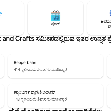
 ತೆಗೆದುಕೊಳ್ಳಲು ಆಹ್ವಾನಿಸುತ್ತವೆ.
ವಾಕಿಂಗ್ ದೂರದಲ್ಲಿ ಜನಪ್ರಿಯ ಸ್ಟರ್ನ್‌ಚಾನ್ಜ್
ನರ್ ತೀರಕ್ಕೆ ಸಾಮೀಪ್ಯವು ಎಲ್ಬೆಗೆ ನೇರ
ಹಲವಾರು ಬಾರ್‌ಗಳು ಮತ್ತು ರೆಸ್ಟೋರೆಂಟ್‌
ನು ಅನುಮತಿಸುತ್ತದೆ ಮತ್ತು ಹಾದುಹೋಗುವ
ಅನೇಕ ಆಟದ ಮೈದಾನಗಳನ್ನು ಹೊಂದಿರು
್ಯವಾದ ನೋಟಗಳನ್ನು ನೀಡುತ್ತದೆ.
ಸ್ನೇಹಿ ಜಿಲ್ಲೆ.
ಆವರಣದ
ಪೂಲ್
ಪಾ
and Crafts ಸಮೀಪದಲ್ಲಿರುವ ಇತರ ಉನ್ನತ ಪ್ರ
Reeperbahn
414 ಸ್ಥಳೀಯರು ಶಿಫಾರಸು ಮಾಡಿದ್ದಾರೆ
ಹ್ಯಾಂಬರ್ಗ್ ಪ್ಲಾನೆಟೇರಿಯಮ್
149 ಸ್ಥಳೀಯರು ಶಿಫಾರಸು ಮಾಡಿದ್ದಾರೆ