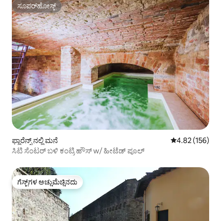
ಸೂಪರ್‌ಹೋಸ್ಟ್
ಸೂಪರ್‌ಹೋಸ್ಟ್
ಫ್ಲಾರೆನ್ಸ್ ನಲ್ಲಿ ಮನೆ
5 ರಲ್ಲಿ 4.82 ಸರಾ
4.82 (156)
ಸಿಟಿ ಸೆಂಟರ್ ಬಳಿ ಕಂಟ್ರಿ ಹೌಸ್ w/ ಹೀಟೆಡ್ ಪೂಲ್
ಗೆಸ್ಟ್‌ಗಳ ಅಚ್ಚುಮೆಚ್ಚಿನದು
ಗೆಸ್ಟ್‌ಗಳ ಅಚ್ಚುಮೆಚ್ಚಿನದು