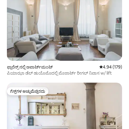
ಫ್ಲಾರೆನ್ಸ್ ನಲ್ಲಿ ಅಪಾರ್ಟ್‌ಮಂಟ್
5 ರಲ್ಲಿ 4.94 ಸರಾ
4.94 (179)
ಪಿಯಾಝಾ ಡೆಲ್ ಡುಯೊಮೊದಲ್ಲಿ ಮೊಜಾರ್ಟ್ ರೀಗಲ್ ನಿವಾಸ w/ lift
ಗೆಸ್ಟ್‌ಗಳ ಅಚ್ಚುಮೆಚ್ಚಿನದು
ಗೆಸ್ಟ್‌ಗಳ ಅಚ್ಚುಮೆಚ್ಚಿನದು