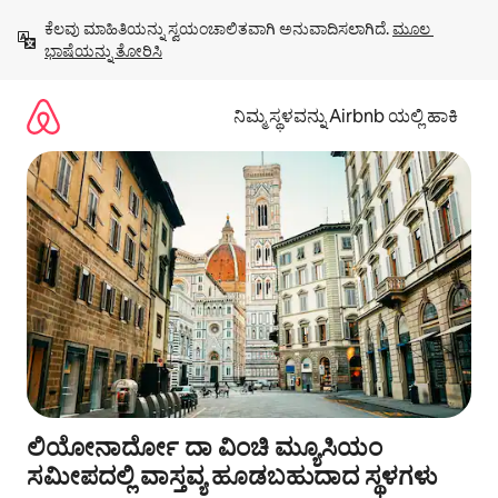
ವಿಷಯಕ್ಕೆ
ಕೆಲವು ಮಾಹಿತಿಯನ್ನು ಸ್ವಯಂಚಾಲಿತವಾಗಿ ಅನುವಾದಿಸಲಾಗಿದೆ. 
ಮೂಲ 
ಹೋಗಿ
ಭಾಷೆಯನ್ನು ತೋರಿಸಿ
ನಿಮ್ಮ ಸ್ಥಳವನ್ನು Airbnb ಯಲ್ಲಿ ಹಾಕಿ
ಲಿಯೋನಾರ್ದೋ ದಾ ವಿಂಚಿ ಮ್ಯೂಸಿಯಂ
ಸಮೀಪದಲ್ಲಿ ವಾಸ್ತವ್ಯ ಹೂಡಬಹುದಾದ ಸ್ಥಳಗಳು