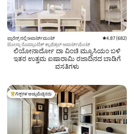
ಫ್ಲಾರೆನ್ಸ್ ನಲ್ಲಿ ಅಪಾರ್ಟ್‌ಮಂಟ್
5 ರಲ್ಲಿ 4.87 ಸರಾ
4.87 (682)
ಟೋಸ್ಕಾ ರೊಮ್ಯಾಂಟಿಕ್ ಕ್ಯಾಥೆಡ್ರಲ್ ಅಪಾರ್ಟ್‌ಮೆಂಟ್
ಲಿಯೋನಾರ್ದೋ ದಾ ವಿಂಚಿ ಮ್ಯೂಸಿಯಂ ಬಳಿ
ಇತರ ಉತ್ತಮ ಐಷಾರಾಮಿ ರಜಾದಿನದ ಬಾಡಿಗೆ
ವಸತಿಗಳು
ಗೆಸ್ಟ್‌ಗಳ ಅಚ್ಚುಮೆಚ್ಚಿನದು
ಗೆಸ್ಟ್‌ಗಳಿಗೆ ಅತಿ ಹೆಚ್ಚು ಅಚ್ಚುಮೆಚ್ಚಿನದು