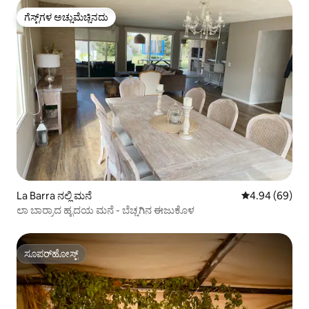
ಗೆಸ್ಟ್‌ಗಳ ಅಚ್ಚುಮೆಚ್ಚಿನದು
ಗೆಸ್ಟ್‌ಗಳ ಅಚ್ಚುಮೆಚ್ಚಿನದು
La Barra ನಲ್ಲಿ ಮನೆ
5 ರಲ್ಲಿ 4.94 ಸರ
4.94 (69)
ಲಾ ಬಾರ್ರಾದ ಹೃದಯ ಮನೆ - ಬೆಚ್ಚಗಿನ ಈಜುಕೊಳ
ಸೂಪರ್‌ಹೋಸ್ಟ್
ಸೂಪರ್‌ಹೋಸ್ಟ್