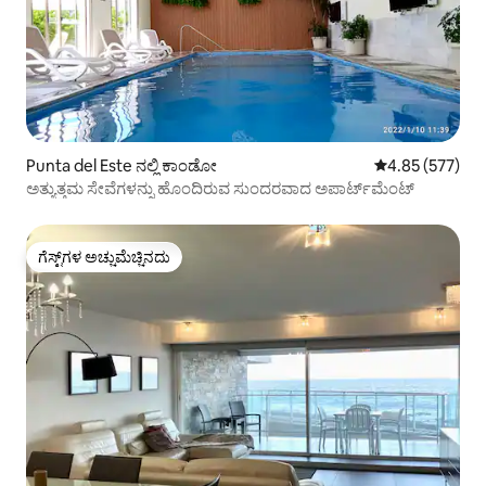
Punta del Este ನಲ್ಲಿ ಕಾಂಡೋ
5 ರಲ್ಲಿ 4.85 ಸರಾ
4.85 (577)
ಅತ್ಯುತ್ತಮ ಸೇವೆಗಳನ್ನು ಹೊಂದಿರುವ ಸುಂದರವಾದ ಅಪಾರ್ಟ್‌ಮೆಂಟ್
ಗೆಸ್ಟ್‌ಗಳ ಅಚ್ಚುಮೆಚ್ಚಿನದು
ಗೆಸ್ಟ್‌ಗಳ ಅಚ್ಚುಮೆಚ್ಚಿನದು