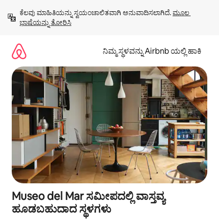
ವಿಷಯಕ್ಕೆ
ಕೆಲವು ಮಾಹಿತಿಯನ್ನು ಸ್ವಯಂಚಾಲಿತವಾಗಿ ಅನುವಾದಿಸಲಾಗಿದೆ. 
ಮೂಲ 
ಹೋಗಿ
ಭಾಷೆಯನ್ನು ತೋರಿಸಿ
ನಿಮ್ಮ ಸ್ಥಳವನ್ನು Airbnb ಯಲ್ಲಿ ಹಾಕಿ
Museo del Mar ಸಮೀಪದಲ್ಲಿ ವಾಸ್ತವ್ಯ
ಹೂಡಬಹುದಾದ ಸ್ಥಳಗಳು