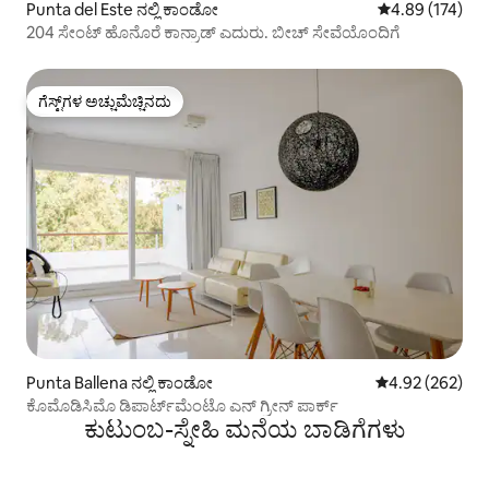
Punta del Este ನಲ್ಲಿ ಕಾಂಡೋ
5 ರಲ್ಲಿ 4.89 ಸರಾ
4.89 (174)
204 ಸೇಂಟ್ ಹೊನೊರೆ ಕಾನ್ರಾಡ್ ಎದುರು. ಬೀಚ್ ಸೇವೆಯೊಂದಿಗೆ
ಗೆಸ್ಟ್‌ಗಳ ಅಚ್ಚುಮೆಚ್ಚಿನದು
ಗೆಸ್ಟ್‌ಗಳ ಅಚ್ಚುಮೆಚ್ಚಿನದು
Punta Ballena ನಲ್ಲಿ ಕಾಂಡೋ
5 ರಲ್ಲಿ 4.92 ಸರಾ
4.92 (262)
ಕೊಮೊಡಿಸಿಮೊ ಡಿಪಾರ್ಟ್‌ಮೆಂಟೊ ಎನ್ ಗ್ರೀನ್ ಪಾರ್ಕ್
ಕುಟುಂಬ-ಸ್ನೇಹಿ ಮನೆಯ ಬಾಡಿಗೆಗಳು