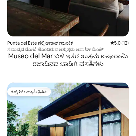
Punta del Este ನಲ್ಲಿ ಅಪಾರ್ಟ್‌ಮಂಟ್
5 ರಲ್ಲಿ 5.0 ಸ
5.0 (12)
ಸಮುದ್ರದ ನೋಟ ಹೊಂದಿರುವ ಅತ್ಯುತ್ತಮ ಅಪಾರ್ಟ್‌ಮೆಂಟ್
Museo del Mar ಬಳಿ ಇತರ ಉತ್ತಮ ಐಷಾರಾಮಿ
ರಜಾದಿನದ ಬಾಡಿಗೆ ವಸತಿಗಳು
ಗೆಸ್ಟ್‌ಗಳ ಅಚ್ಚುಮೆಚ್ಚಿನದು
ಗೆಸ್ಟ್‌ಗಳ ಅಚ್ಚುಮೆಚ್ಚಿನದು