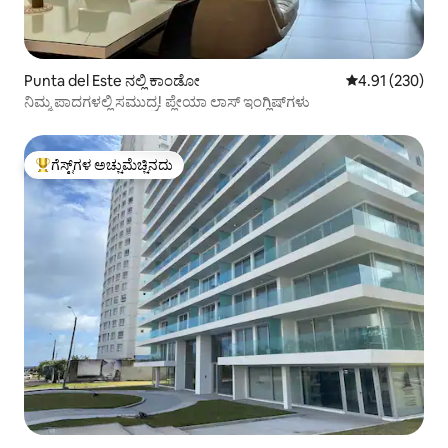
Punta del Este ನಲ್ಲಿ ಕಾಂಡೋ
5 ರಲ್ಲಿ 4.91 ಸರಾ
4.91 (230)
ನಿಮ್ಮ ಪಾದಗಳಲ್ಲಿ ಸಮುದ್ರ! ಪ್ಲೇಯಾ ಲಾಸ್ ಇಂಗ್ಲಿಷ್‌ಗಳು
ಗೆಸ್ಟ್‌ಗಳ ಅಚ್ಚುಮೆಚ್ಚಿನದು
ಗೆಸ್ಟ್‌ಗಳಿಗೆ ಅತಿ ಹೆಚ್ಚು ಅಚ್ಚುಮೆಚ್ಚಿನದು