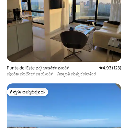
Punta del Este ನಲ್ಲಿ ಅಪಾರ್ಟ್‌ಮಂಟ್
5 ರಲ್ಲಿ 4.93 ಸರಾ
4.93 (123)
ಪುಂಟಾ ವಂಟೇಜ್ ಪಾಯಿಂಟ್ _ ವಿಶ್ರಾಂತಿ ಮತ್ತು ಕಡಲತೀರ
ಗೆಸ್ಟ್‌ಗಳ ಅಚ್ಚುಮೆಚ್ಚಿನದು
ಗೆಸ್ಟ್‌ಗಳ ಅಚ್ಚುಮೆಚ್ಚಿನದು