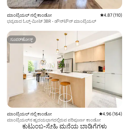
ಮಾಂಟ್ರಿಯಲ್ ನಲ್ಲಿ ಕಾಂಡೋ
5 ರಲ್ಲಿ 4.87 ಸರಾ
4.87 (110)
ಭವ್ಯವಾದ ಓಲ್ಡ್-ಮೀಟ್ 3BR - ಡೌನ್‌ಟೌನ್ ಮಾಂಟ್ರಿಯಲ್
ಸೂಪರ್‌ಹೋಸ್ಟ್
ಸೂಪರ್‌ಹೋಸ್ಟ್
ಮಾಂಟ್ರಿಯಲ್ ನಲ್ಲಿ ಕಾಂಡೋ
5 ರಲ್ಲಿ 4.96 ಸರಾ
4.96 (164)
ಮಾಂಟ್ರಿಯಲ್‌ನ ಹೃದಯಭಾಗದಲ್ಲಿರುವ ಪರಿಪೂರ್ಣ ಕಾಂಡೋ
ಕುಟುಂಬ-ಸ್ನೇಹಿ ಮನೆಯ ಬಾಡಿಗೆಗಳು