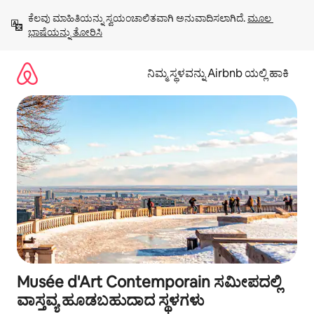
ವಿಷಯಕ್ಕೆ
ಕೆಲವು ಮಾಹಿತಿಯನ್ನು ಸ್ವಯಂಚಾಲಿತವಾಗಿ ಅನುವಾದಿಸಲಾಗಿದೆ. 
ಮೂಲ 
ಹೋಗಿ
ಭಾಷೆಯನ್ನು ತೋರಿಸಿ
ನಿಮ್ಮ ಸ್ಥಳವನ್ನು Airbnb ಯಲ್ಲಿ ಹಾಕಿ
Musée d'Art Contemporain ಸಮೀಪದಲ್ಲಿ
ವಾಸ್ತವ್ಯ ಹೂಡಬಹುದಾದ ಸ್ಥಳಗಳು