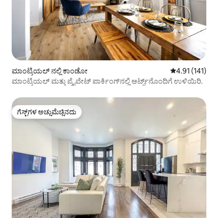
ಮಾಂಟ್ರಿಯಲ್ ನಲ್ಲಿ ಕಾಂಡೋ
5 ರಲ್ಲಿ 4.91 ಸರಾ
4.91 (141)
ಮಾಂಟ್ರಿಯಲ್ ಮತ್ತು ಪ್ರೈವೇಟ್ ಪಾರ್ಕಿಂಗ್‌ನಲ್ಲಿ ಆರ್ಟ್ಸ್‌ನೊಂದಿಗೆ ಉಳಿಯಿರಿ.
ಗೆಸ್ಟ್‌ಗಳ ಅಚ್ಚುಮೆಚ್ಚಿನದು
ಗೆಸ್ಟ್‌ಗಳ ಅಚ್ಚುಮೆಚ್ಚಿನದು