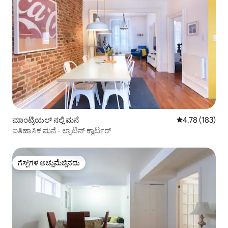
ಮಾಂಟ್ರಿಯಲ್ ನಲ್ಲಿ ಮನೆ
5 ರಲ್ಲಿ 4.78 ಸರಾ
4.78 (183)
ಐತಿಹಾಸಿಕ ಮನೆ - ಲ್ಯಾಟಿನ್ ಕ್ವಾರ್ಟರ್
ಗೆಸ್ಟ್‌ಗಳ ಅಚ್ಚುಮೆಚ್ಚಿನದು
ಗೆಸ್ಟ್‌ಗಳ ಅಚ್ಚುಮೆಚ್ಚಿನದು