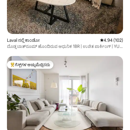
Laval ನಲ್ಲಿ ಕಾಂಡೋ
5 ರಲ್ಲಿ 4.94 ಸರಾ
4.94 (102)
ದೊಡ್ಡ ಬಾತ್‌ರೂಮ್ ಹೊಂದಿರುವ ಆಧುನಿಕ 1BR | ಉಚಿತ ಪಾರ್ಕಿಂಗ್ | YUL
ಹತ್ತಿರ
ಗೆಸ್ಟ್‌ಗಳ ಅಚ್ಚುಮೆಚ್ಚಿನದು
ಗೆಸ್ಟ್‌ಗಳಿಗೆ ಅತಿ ಹೆಚ್ಚು ಅಚ್ಚುಮೆಚ್ಚಿನದು