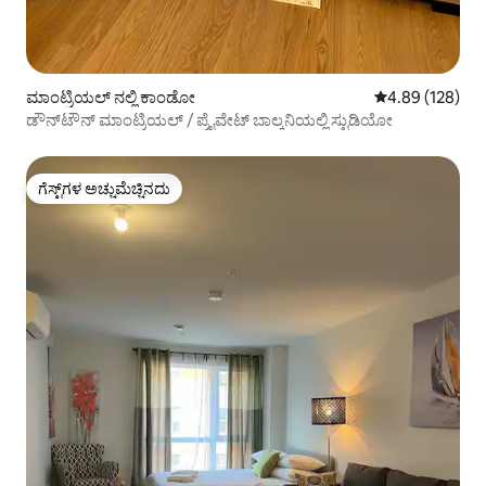
ಮಾಂಟ್ರಿಯಲ್ ನಲ್ಲಿ ಕಾಂಡೋ
5 ರಲ್ಲಿ 4.89 ಸರಾ
4.89 (128)
ಡೌನ್‌ಟೌನ್ ಮಾಂಟ್ರಿಯಲ್ / ಪ್ರೈವೇಟ್ ಬಾಲ್ಕನಿಯಲ್ಲಿ ಸ್ಟುಡಿಯೋ
ಗೆಸ್ಟ್‌ಗಳ ಅಚ್ಚುಮೆಚ್ಚಿನದು
ಗೆಸ್ಟ್‌ಗಳ ಅಚ್ಚುಮೆಚ್ಚಿನದು