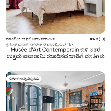
ಮಾಂಟ್ರಿಯಲ್ ನಲ್ಲಿ ಅಪಾರ್ಟ್‌ಮಂಟ್
5 ರಲ್ಲಿ 4.8 ಸರ
4.8 (10)
ಕ್ರೆಸೆಂಟ್ ಮೂಡ್‌ | ಡೌನ್‌ಟೌನ್ ಮಾಂಟ್ರಿಯಲ್ 1 BR
Musée d'Art Contemporain ಬಳಿ ಇತರ
ಉತ್ತಮ ಐಷಾರಾಮಿ ರಜಾದಿನದ ಬಾಡಿಗೆ ವಸತಿಗಳು
ಗೆಸ್ಟ್‌ಗಳ ಅಚ್ಚುಮೆಚ್ಚಿನದು
ಗೆಸ್ಟ್‌ಗಳ ಅಚ್ಚುಮೆಚ್ಚಿನದು