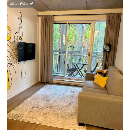
ಸೂಪರ್‌ಹೋಸ್ಟ್
ಸೂಪರ್‌ಹೋಸ್ಟ್