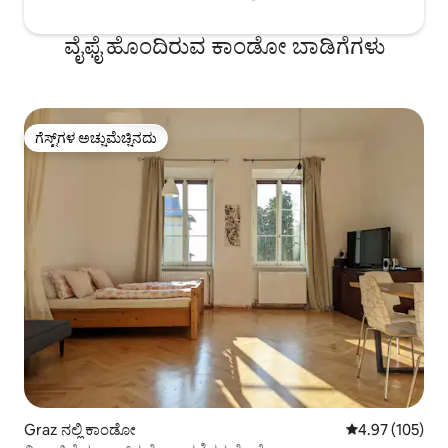
ವೈಫೈ ಹೊಂದಿರುವ ಕಾಂಡೋ ಬಾಡಿಗೆಗಳು
ಗೆಸ್ಟ್‌ಗಳ ಅಚ್ಚುಮೆಚ್ಚಿನದು
ಗೆಸ್ಟ್‌ಗಳ ಅಚ್ಚುಮೆಚ್ಚಿನದು
Graz ನಲ್ಲಿ ಕಾಂಡೋ
5 ರಲ್ಲಿ 4.97 ಸರಾ
4.97 (105)