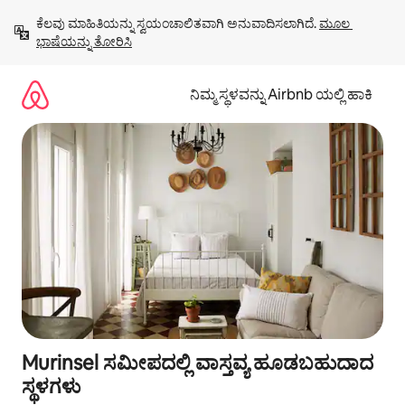
ವಿಷಯಕ್ಕೆ
ಕೆಲವು ಮಾಹಿತಿಯನ್ನು ಸ್ವಯಂಚಾಲಿತವಾಗಿ ಅನುವಾದಿಸಲಾಗಿದೆ. 
ಮೂಲ 
ಹೋಗಿ
ಭಾಷೆಯನ್ನು ತೋರಿಸಿ
ನಿಮ್ಮ ಸ್ಥಳವನ್ನು Airbnb ಯಲ್ಲಿ ಹಾಕಿ
Murinsel ಸಮೀಪದಲ್ಲಿ ವಾಸ್ತವ್ಯ ಹೂಡಬಹುದಾದ
ಸ್ಥಳಗಳು