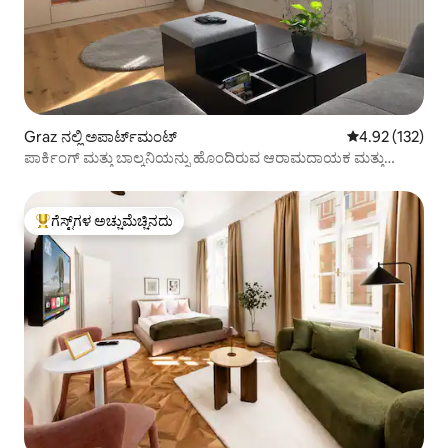
Graz ನಲ್ಲಿ ಅಪಾರ್ಟ್‌ಮಂಟ್
5 ರಲ್ಲಿ 4.92 ಸರಾ
4.92 (132)
ಪಾರ್ಕಿಂಗ್ ಮತ್ತು ಬಾಲ್ಕನಿಯನ್ನು ಹೊಂದಿರುವ ಆರಾಮದಾಯಕ ಮತ್ತು
ಆಧುನಿಕ ಅಪಾರ್ಟ್‌ಮೆಂಟ್
ಗೆಸ್ಟ್‌ಗಳ ಅಚ್ಚುಮೆಚ್ಚಿನದು
ಗೆಸ್ಟ್‌ಗಳಿಗೆ ಅತಿ ಹೆಚ್ಚು ಅಚ್ಚುಮೆಚ್ಚಿನದು