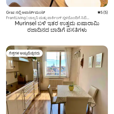
Graz ನಲ್ಲಿ ಅಪಾರ್ಟ್‌ಮಂಟ್
5 ರಲ್ಲಿ 5 
5 (5)
FrantLiving | ಬಾಲ್ಕನಿ ಮತ್ತು ಪಾರ್ಕಿಂಗ್ ಸ್ಥಳದೊಂದಿಗೆ ಸಿಟಿ
Murinsel ಬಳಿ ಇತರ ಉತ್ತಮ ಐಷಾರಾಮಿ
ಅಪಾರ್ಟ್‌ಮೆಂಟ್
ರಜಾದಿನದ ಬಾಡಿಗೆ ವಸತಿಗಳು
ಗೆಸ್ಟ್‌ಗಳ ಅಚ್ಚುಮೆಚ್ಚಿನದು
ಗೆಸ್ಟ್‌ಗಳ ಅಚ್ಚುಮೆಚ್ಚಿನದು