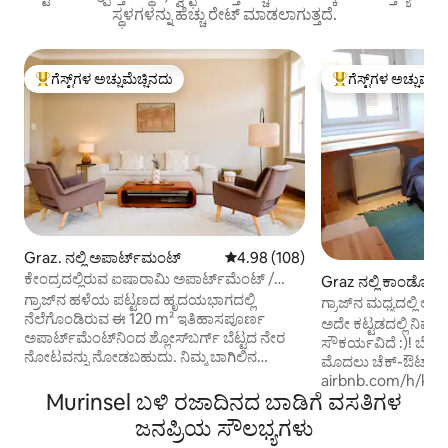
ಸ್ಥಳಗಳನ್ನು ಹೆಚ್ಚು ರೇಟ್ ಮಾಡಲಾಗುತ್ತದೆ.
ಗೆಸ್ಟ್‌ಗಳ ಅಚ್ಚುಮೆಚ್ಚಿನದು
ಗೆಸ್ಟ್‌ಗಳ ಅಚ್ಚುಮೆಚ್
ಗೆಸ್ಟ್‌ಗಳಿಗೆ ಅತಿ ಹೆಚ್ಚು ಅಚ್ಚುಮೆಚ್ಚಿನದು
ಗೆಸ್ಟ್‌ಗಳಿಗೆ ಅತಿ ಹೆಚ್ಚು
Graz. ನಲ್ಲಿ ಅಪಾರ್ಟ್‌ಮಂಟ್
5 ರಲ್ಲಿ 4.98 ಸರಾಸರಿ ರೇಟಿಂಗ್, 108 ವಿ
4.98 (108)
ಕೇಂದ್ರದಲ್ಲಿರುವ ಐಷಾರಾಮಿ ಅಪಾರ್ಟ್‌ಮೆಂಟ್ /
Graz ನಲ್ಲಿ ಕಾಂಡೋ
ಉಚಿತ ಪಾರ್ಕಿಂಗ್ / ಬಾಲ್ಕನಿ
ಗ್ರಾಜ್‌ನ ಹಳೆಯ ಪಟ್ಟಣದ ಹೃದಯಭಾಗದಲ್ಲಿ
ಗ್ರಾಜ್‌ನ ಮಧ್ಯದಲ್ಲಿ ಉ
ನೆಲೆಗೊಂಡಿರುವ ಈ 120 m² ಇತಿಹಾಸಪೂರ್ಣ
ಆರಾಮದಾಯಕ ಅಪಾರ್ಟ
ಅದೇ ಕಟ್ಟಡದಲ್ಲಿ ನಿಮಗಾ
ಅಪಾರ್ಟ್‌ಮೆಂಟ್‌ನಿಂದ ಶ್ಲೋಸ್‌ಬರ್ಗ್ ಬೆಟ್ಟದ ನೇರ
ಸೌಕರ್ಯವಿದೆ :)! ಬೆಳಿಗ್ಗೆ 10 ಗಂಟೆಗೆ ಅಥವಾ ಅದಕ್ಕೂ
ನೋಟವನ್ನು ನೋಡಬಹುದು. ನಿಮ್ಮ ಬಾಗಿಲಿನ
ಮೊದಲು ಚೆಕ್-ಔಟ್ ಮಾ
ಹೊರಗೆಯೇ ನೀವು ರೈತರ ಮಾರುಕಟ್ಟೆ, ಕೆಫೆಗಳು ಮತ್ತು
airbnb.com/h/ko
ರೆಸ್ಟೋರೆಂಟ್‌ಗಳನ್ನು ಕಾಣಬಹುದು, ಆದರೆ
Murinsel ಬಳಿ ರಜಾದಿನದ ಬಾಡಿಗೆ ವಸತಿಗಳ
mit-garten-im-zentru
ಸಾರ್ವಜನಿಕ ಸಾರಿಗೆಯು ನಿಮ್ಮನ್ನು ನಿಮಿಷಗಳಲ್ಲಿ ಎಲ್ಲಿಗೆ
ಮಧ್ಯಭಾಗದಲ್ಲಿರುವ ಈ ವಿಶ
ಜನಪ್ರಿಯ ಸೌಲಭ್ಯಗಳು
ಬೇಕಾದರೂ ಕರೆದೊಯ್ಯುತ್ತದೆ – ಮತ್ತು ಪ್ರಮುಖ
ಎಲ್ಲಾ ಪ್ರಮುಖ ಸಂಪರ