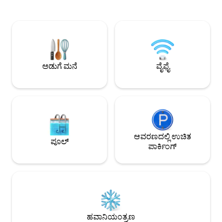
ದೃಶ್ಯಗಳು ಕೇವಲ ಸ್ವಲ್ಪ ನಡಿಗೆಯ ದೂರದಲ್ಲಿವೆ.
ಹತ್ತಿರದಲ್ಲಿವೆ, ಉದಾಹರಣೆ
ಅಪಾರ್ಟ್‌ಮೆಂಟ್‌ನಲ್ಲಿ ಸಂಪೂರ್ಣ ಸೌಕರ್ಯಗಳು,
100 ಮೀಟರ್ ದೂರದಲ್ಲಿ - 
ಶಾಂತವಾದ ಅಂಗಳದಲ್ಲಿ ಖಾಸಗಿ ಪಾರ್ಕಿಂಗ್ ಸ್ಥಳ
ಶ್ಲೋಸ್‌ಬರ್ಗ್‌ಪ್ಲಾಟ್ಜ್ ಮತ್ತ
ಮತ್ತು ವಿಶ್ರಾಂತಿ ಪಡೆಯಲು ಆರಾಮದಾಯಕ
ಹತ್ತಿರದ ಸುತ್ತಮುತ್ತಲಿನ 
ಬಾಲ್ಕನಿಯೂ ಇವೆ. ಇದಕ್ಕಿಂತ ಹೆಚ್ಚು ಕೇಂದ್ರೀಯ
ಬಾಗಿಲಲ್ಲಿ ಟ್ರಾಮ್ ಸ್ಟಾ
ಸ್ಥಳವನ್ನು ನೀವು ಕಂಡುಕೊಳ್ಳಲು ಸಾಧ್ಯವಿಲ್ಲ – ಈಗಲೇ
ರೆಸ್ಟೋರೆಂಟ್‌ಗಳು, ಬಾರ್‌
ಬುಕ್ ಮಾಡಿ ಮತ್ತು ಆಗಮಿಸಿ!
ಅಡುಗೆ ಮನೆ
ವೈಫೈ
ಆವರಣದಲ್ಲಿ ಉಚಿತ
ಪೂಲ್
ಪಾರ್ಕಿಂಗ್
ಹವಾನಿಯಂತ್ರಣ