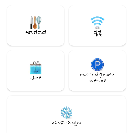
• ರಾಣಿ ಗಾತ್ರದ ಹಾಸಿಗೆಗಳು ಮತ್ತು ಗಾಳಿ
ಅಪಾರ್ಟ್‌ಮೆಂಟ್. ಹೊರಗೆ, ಜಕುಝಿ ಹೊಂದಿರುವ
ಶುದ್ಧೀಕರಣ ವ್ಯವಸ್ಥೆಯನ್ನು ಹೊಂದಿರುವ A/C
ವಿಹಂಗಮ ಟೆರೇಸ್ ಮತ್ತ
ಹೊಂದಿರುವ ಎರಡು ಬೆಡ್‌ರೂಮ್‌ಗಳು • ಎರಡು
ನಡುವೆ ಡೈನಿಂಗ್ ಪ್ರದೇಶ. ಖಾಸಗಿ ಗ್ಯಾರೇ
ಟೆರೇಸ್‌ಗಳು, ಒಂದು ಹೊರಾಂಗಣ ಊಟಕ್ಕೆ ಮತ್ತು
ಒಳಗೊಂಡಿದೆ. ಹೆಚ್ಚುವರಿ ಸೇವೆ: ವಿನಂತಿಯ ಮೇರೆಗೆ
ವಿಶ್ರಾಂತಿ ಪ್ರದೇಶವನ್ನು ಹೊಂದಿದೆ ಅಂಗಡಿಗಳು,
ವಿಶ್ರಾಂತಿಯ ಸನ್‌ಸೆಟ್ 
ರೆಸ್ಟೋರೆಂಟ್‌ಗಳು ಮತ್ತು ಬಾರ್‌ಗಳನ್ನು ಹೊಂದಿರುವ
ಮತ್ತು ಲಭ್ಯತೆಗೆ ಒಳಪಟ್ಟಿರ
ಅಡುಗೆ ಮನೆ
ವೈಫೈ
ಸಮುದ್ರ ಮತ್ತು ಪಟ್ಟಣ ಕೇಂದ್ರದಿಂದ ಕೇವಲ 200
ಮೀಟರ್ ದೂರದಲ್ಲಿರುವ ಕಾರ್ಯತಂತ್ರದ ಸ್ಥಳ.
ಆವರಣದಲ್ಲಿ ಉಚಿತ
ಪೂಲ್
ಪಾರ್ಕಿಂಗ್
ಹವಾನಿಯಂತ್ರಣ