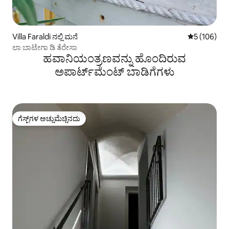
Villa Faraldi ನಲ್ಲಿ ಮನೆ
5 ರಲ್ಲಿ 5 ಸರಾ
5 (106)
ಲಾ ಬಾಟೇಗಾ ಡಿ ತೆರೇಸಾ
ಹವಾನಿಯಂತ್ರಣವನ್ನು ಹೊಂದಿರುವ
ಅಪಾರ್ಟ್‌ಮೆಂಟ್‌ ಬಾಡಿಗೆಗಳು
ಗೆಸ್ಟ್‌ಗಳ ಅಚ್ಚುಮೆಚ್ಚಿನದು
ಗೆಸ್ಟ್‌ಗಳ ಅಚ್ಚುಮೆಚ್ಚಿನದು