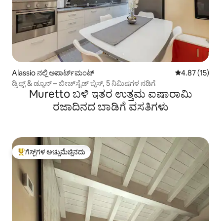
Alassio ನಲ್ಲಿ ಅಪಾರ್ಟ್‌ಮಂಟ್
5 ರಲ್ಲಿ 4.87 ಸರ
4.87 (15)
ಡ್ರಿಫ್ಟ್ & ಡ್ಯೂನ್ – ಬೀಚ್‌ಸೈಡ್ ಬ್ಲಿಸ್, 5 ನಿಮಿಷಗಳ ನಡಿಗೆ
Muretto ಬಳಿ ಇತರ ಉತ್ತಮ ಐಷಾರಾಮಿ
ರಜಾದಿನದ ಬಾಡಿಗೆ ವಸತಿಗಳು
ಗೆಸ್ಟ್‌ಗಳ ಅಚ್ಚುಮೆಚ್ಚಿನದು
ಗೆಸ್ಟ್‌ಗಳಿಗೆ ಅತಿ ಹೆಚ್ಚು ಅಚ್ಚುಮೆಚ್ಚಿನದು