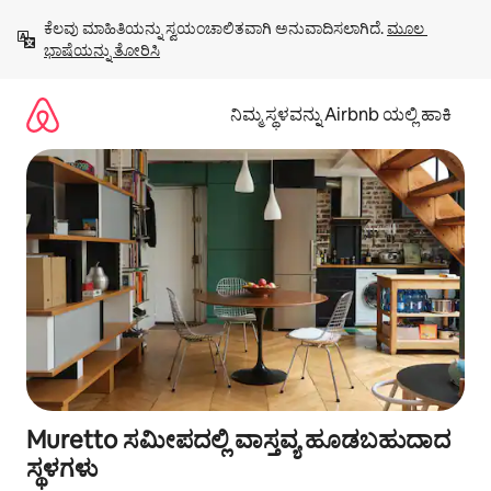
ವಿಷಯಕ್ಕೆ
ಕೆಲವು ಮಾಹಿತಿಯನ್ನು ಸ್ವಯಂಚಾಲಿತವಾಗಿ ಅನುವಾದಿಸಲಾಗಿದೆ. 
ಮೂಲ 
ಹೋಗಿ
ಭಾಷೆಯನ್ನು ತೋರಿಸಿ
ನಿಮ್ಮ ಸ್ಥಳವನ್ನು Airbnb ಯಲ್ಲಿ ಹಾಕಿ
Muretto ಸಮೀಪದಲ್ಲಿ ವಾಸ್ತವ್ಯ ಹೂಡಬಹುದಾದ
ಸ್ಥಳಗಳು