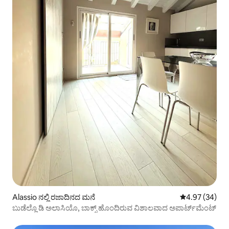
Alassio ನಲ್ಲಿ ರಜಾದಿನದ ಮನೆ
5 ರಲ್ಲಿ 4.97 ಸರ
4.97 (34)
ಬುಡೆಲ್ಲೊ ಡಿ ಅಲಾಸಿಯೊ, ಬಾಕ್ಸ್ ಹೊಂದಿರುವ ವಿಶಾಲವಾದ ಅಪಾರ್ಟ್‌ಮೆಂಟ್