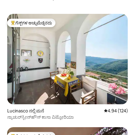
ಗೆಸ್ಟ್‌ಗಳ ಅಚ್ಚುಮೆಚ್ಚಿನದು
ಗೆಸ್ಟ್‌ಗಳಿಗೆ ಅತಿ ಹೆಚ್ಚು ಅಚ್ಚುಮೆಚ್ಚಿನದು
Lucinasco ನಲ್ಲಿ ಮನೆ
5 ರಲ್ಲಿ 4.94 ಸರಾ
4.94 (124)
ನ್ಯಾಚುರ್‌ಸ್ಟೀನ್‌ಹೌಸ್ ಕಾಸಾ ವಿಟ್ಟೋರಿಯಾ