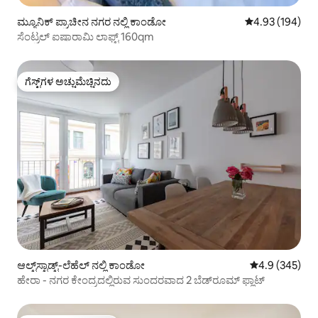
ಮ್ಯೂನಿಕ್ ಪ್ರಾಚೀನ ನಗರ ನಲ್ಲಿ ಕಾಂಡೋ
5 ರಲ್ಲಿ 4.93 ಸರಾ
4.93 (194)
ಸೆಂಟ್ರಲ್ ಐಷಾರಾಮಿ ಲಾಫ್ಟ್ 160qm
ಗೆಸ್ಟ್‌ಗಳ ಅಚ್ಚುಮೆಚ್ಚಿನದು
ಗೆಸ್ಟ್‌ಗಳ ಅಚ್ಚುಮೆಚ್ಚಿನದು
ಆಲ್ಟ್‌ಸ್ಟಾಡ್ಟ್-ಲೆಹೆಲ್ ನಲ್ಲಿ ಕಾಂಡೋ
5 ರಲ್ಲಿ 4.9 ಸರಾ
4.9 (345)
ಹೇರಾ - ನಗರ ಕೇಂದ್ರದಲ್ಲಿರುವ ಸುಂದರವಾದ 2 ಬೆಡ್‌ರೂಮ್ ಫ್ಲಾಟ್