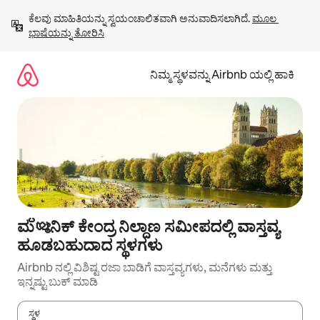
ವಿಷಯಕ್ಕೆ
ಕೆಲವು ಮಾಹಿತಿಯನ್ನು ಸ್ವಯಂಚಾಲಿತವಾಗಿ ಅನುವಾದಿಸಲಾಗಿದೆ. 
ಮೂಲ 
ಹೋಗಿ
ಭಾಷೆಯನ್ನು ತೋರಿಸಿ
ನಿಮ್ಮ ಸ್ಥಳವನ್ನು Airbnb ಯಲ್ಲಿ ಹಾಕಿ
ಮ്യൂನಿಕ್ ಕೇಂದ್ರ ನಿಲ್ದಾಣ ಸಮೀಪದಲ್ಲಿ ವಾಸ್ತವ್ಯ
ಹೂಡಬಹುದಾದ ಸ್ಥಳಗಳು
Airbnb ನಲ್ಲಿ ವಿಶಿಷ್ಟ ರಜಾ ಬಾಡಿಗೆ ವಾಸ್ತವ್ಯಗಳು, ಮನೆಗಳು ಮತ್ತು
ಇನ್ನಷ್ಟು ಬುಕ್ ಮಾಡಿ
ಸ್ಥಳ