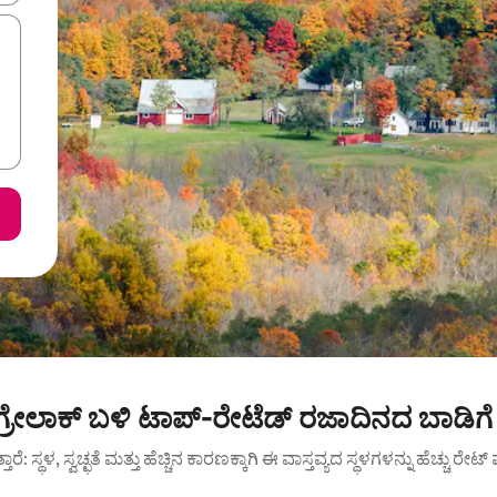
್ರೇಲಾಕ್ ಬಳಿ ಟಾಪ್-ರೇಟೆಡ್ ರಜಾದಿನದ ಬಾಡಿಗೆ
ುತ್ತಾರೆ: ಸ್ಥಳ, ಸ್ವಚ್ಛತೆ ಮತ್ತು ಹೆಚ್ಚಿನ ಕಾರಣಕ್ಕಾಗಿ ಈ ವಾಸ್ತವ್ಯದ ಸ್ಥಳಗಳನ್ನು ಹೆಚ್ಚು ರೇ