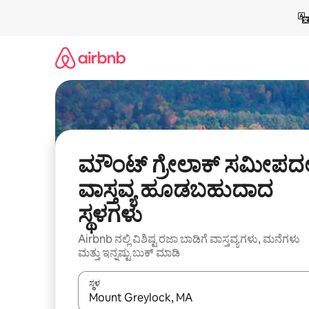
ವಿಷಯಕ್ಕೆ
ಹೋಗಿ
ಮೌಂಟ್ ಗ್ರೇಲಾಕ್ ಸಮೀಪದಲ್
ವಾಸ್ತವ್ಯ ಹೂಡಬಹುದಾದ
ಸ್ಥಳಗಳು
Airbnb ನಲ್ಲಿ ವಿಶಿಷ್ಟ ರಜಾ ಬಾಡಿಗೆ ವಾಸ್ತವ್ಯಗಳು, ಮನೆಗಳು
ಮತ್ತು ಇನ್ನಷ್ಟು ಬುಕ್ ಮಾಡಿ
ಸ್ಥಳ
ಫಲಿತಾಂಶಗಳು ಲಭ್ಯವಿರುವಾಗ, ಅಪ್ ಮತ್ತು ಡೌನ್ ಬಾಣದ ಕೀಲಿಗಳೊ