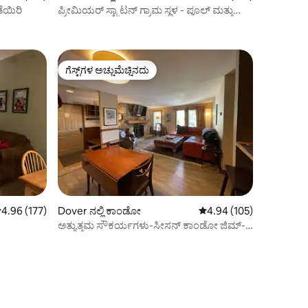
ಡೆಯಿರಿ
ಪ್ರೀಮಿಯರ್ ಸ್ಟ್ರಾಟನ್ ಗ್ರಾಮ ಸ್ಥಳ - ಪೂಲ್ ಮತ್ತು
ಹಾಟ್ ಟಬ್
ಗೆಸ್ಟ್‌ಗಳ ಅಚ್ಚುಮೆಚ್ಚಿನದು
ಗೆಸ್ಟ್‌ಗಳ ಅಚ್ಚುಮೆಚ್ಚಿನದು
 ರಲ್ಲಿ 4.96 ಸರಾಸರಿ ರೇಟಿಂಗ್, 177 ವಿಮರ್ಶೆಗಳು
4.96 (177)
Dover ನಲ್ಲಿ ಕಾಂಡೋ
5 ರಲ್ಲಿ 4.94 ಸರಾಸರಿ ರೇಟಿಂ
4.94 (105)
ಅತ್ಯುತ್ತಮ ಸೌಕರ್ಯಗಳು-ಸೀಸನ್ ಕಾಂಡೋ ಜಿಮ್-
ಕ್ರೀಡಾ ಕೇಂದ್ರ-ಪೂಲ್