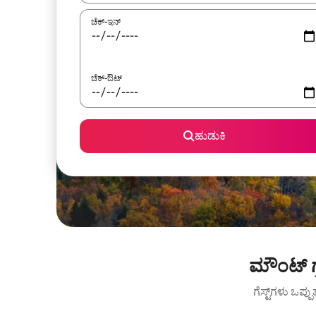
ಚೆಕ್-ಇನ್
ಚೆಕ್-ಔಟ್
ಹುಡುಕಿ
ಮೌಂಟ್ ಗ
ಗೆಸ್ಟ್‌ಗಳು ಒಪ್ಪ