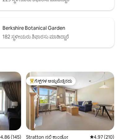
Berkshire Botanical Garden
182 ಸ್ಥಳೀಯರು ಶಿಫಾರಸು ಮಾಡಿದ್ದಾರೆ
ಗೆಸ್ಟ್‌ಗಳ ಅಚ್ಚುಮೆಚ್ಚಿನದು
ಗೆಸ್ಟ್‌ಗಳಿಗೆ ಅತಿ ಹೆಚ್ಚು ಅಚ್ಚುಮೆಚ್ಚಿನದು
 ರಲ್ಲಿ 4.86 ಸರಾಸರಿ ರೇಟಿಂಗ್, 145 ವಿಮರ್ಶೆಗಳು
4.86 (145)
Stratton ನಲ್ಲಿ ಕಾಂಡೋ
5 ರಲ್ಲಿ 4.97 ಸರಾಸರಿ ರೇಟಿಂ
4.97 (210)