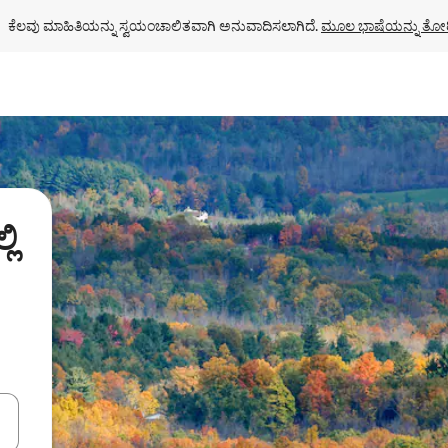
ಕೆಲವು ಮಾಹಿತಿಯನ್ನು ಸ್ವಯಂಚಾಲಿತವಾಗಿ ಅನುವಾದಿಸಲಾಗಿದೆ. 
ಮೂಲ ಭಾಷೆಯನ್ನು ತೋರ
ಲಿ
ಂದಿಗೆ ನ್ಯಾವಿಗೇಟ್ ಮಾಡಿ ಅಥವಾ ಸ್ಪರ್ಶ ಅಥವಾ ಸ್ವೈಪ್ ಗೆಸ್ಚರ್‌ಗಳ ಮೂಲಕ ಅನ್ವೇಷಿಸಿ.