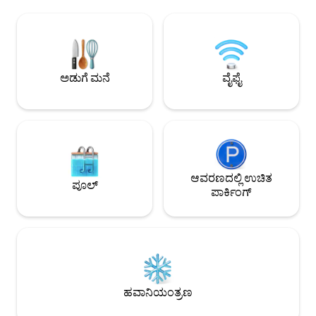
ಛತ್ರಿಗಳು -ನಮ್ಮ ಮಬ್ಬಾದ ಕ್ಯಾಬಾನಾಗಳಲ್ಲಿ ವಿಶ್ರಾಂತಿ
ನಡೆಯಬಹುದಾದ ನೆರೆಹೊರೆ
ಪಡೆಯಿರಿ ಮತ್ತು ತಣ್ಣಗಾಗಿಸಿ - ಗ್ಯಾಸ್ BBQ ಗ್ರಿಲ್‌ಗಳು
ಮೈಲುಗಳು), ಫ್ರೆಂಚ್ ಕ್
-ನಿಮ್ಮನ್ನು ಸ್ವಾಗತಿಸಲು ಮತ್ತು ಸಹಾಯ ಮಾಡಲು
ಸೂಪರ್‌ಡೋಮ್ (1.6 ಮ
ಸ್ನೇಹಪರ ಮುಂಭಾಗದ ಡೆಸ್ಕ್ -ಸೆಂಟ್ರಲ್ ಬ್ಯುಸಿನೆಸ್
ಆರ್ಟ್ಸ್ ಡಿಸ್ಟ್ರಿಕ್ಟ್ (0
ಡಿಸ್ಟ್ರಿಕ್ಟ್‌ನಲ್ಲಿ ಐಡಿಯಲ್ ಸ್ಥಳ, ಫ್ರೆಂಚ್ ಕ್ವಾರ್ಟರ್‌ನಿಂದ 5
ಜಾಝ್ ಫೆಸ್ಟ್ (4.7 ಮೈಲು
ನಿಮಿಷಗಳಿಗಿಂತ ಕಡಿಮೆ ನಡಿಗೆ
ತಪ್ಪಿಸಿಕೊಳ್ಳಬೇಡಿ.
ಅಡುಗೆ ಮನೆ
ವೈಫೈ
ಆವರಣದಲ್ಲಿ ಉಚಿತ
ಪೂಲ್
ಪಾರ್ಕಿಂಗ್
ಹವಾನಿಯಂತ್ರಣ