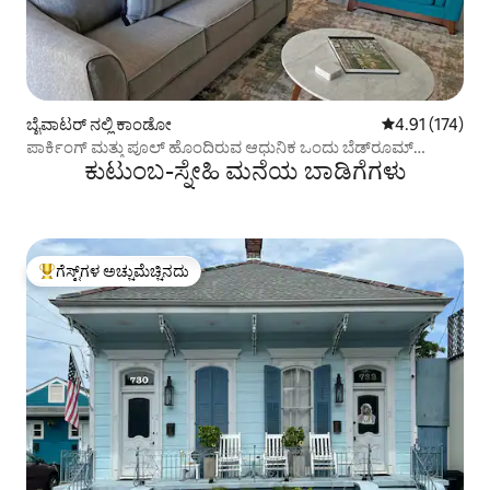
ಬೈವಾಟರ್ ನಲ್ಲಿ ಕಾಂಡೋ
5 ರಲ್ಲಿ 4.91 ಸರಾ
4.91 (174)
ಪಾರ್ಕಿಂಗ್ ಮತ್ತು ಪೂಲ್ ಹೊಂದಿರುವ ಆಧುನಿಕ ಒಂದು ಬೆಡ್‌ರೂಮ್
ಕುಟುಂಬ-ಸ್ನೇಹಿ ಮನೆಯ ಬಾಡಿಗೆಗಳು
ಕಾಂಡೋ
ಗೆಸ್ಟ್‌ಗಳ ಅಚ್ಚುಮೆಚ್ಚಿನದು
ಗೆಸ್ಟ್‌ಗಳಿಗೆ ಅತಿ ಹೆಚ್ಚು ಅಚ್ಚುಮೆಚ್ಚಿನದು