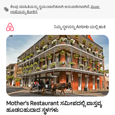
ವಿಷಯಕ್ಕೆ
ಕೆಲವು ಮಾಹಿತಿಯನ್ನು ಸ್ವಯಂಚಾಲಿತವಾಗಿ ಅನುವಾದಿಸಲಾಗಿದೆ. 
ಮೂಲ 
ಹೋಗಿ
ಭಾಷೆಯನ್ನು ತೋರಿಸಿ
ನಿಮ್ಮ ಸ್ಥಳವನ್ನು Airbnb ಯಲ್ಲಿ ಹಾಕಿ
Mother's Restaurant ಸಮೀಪದಲ್ಲಿ ವಾಸ್ತವ್ಯ
ಹೂಡಬಹುದಾದ ಸ್ಥಳಗಳು