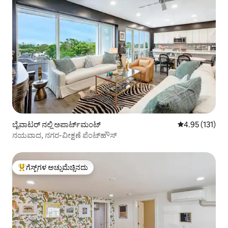
ಬೈವಾಟರ್ ನಲ್ಲಿ ಅಪಾರ್ಟ್‌ಮಂಟ್
5 ರಲ್ಲಿ 4.95 ಸರಾ
4.95 (131)
ನಯವಾದ, ನಗರ-ವೀಕ್ಷಣೆ ಪೆಂಟ್‌ಹೌಸ್
ಗೆಸ್ಟ್‌ಗಳ ಅಚ್ಚುಮೆಚ್ಚಿನದು
ಗೆಸ್ಟ್‌ಗಳಿಗೆ ಅತಿ ಹೆಚ್ಚು ಅಚ್ಚುಮೆಚ್ಚಿನದು