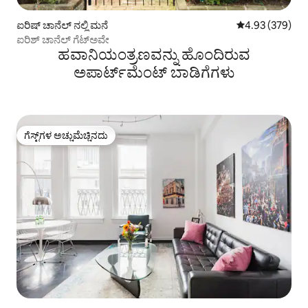
ಐರಿಷ್ ಚಾನೆಲ್ ನಲ್ಲಿ ಮನೆ
5 ರಲ್ಲಿ 4.93 ಸರಾ
4.93 (379)
ಐರಿಶ್ ಚಾನೆಲ್ ಗೆಟ್‌ಅವೇ
ಹವಾನಿಯಂತ್ರಣವನ್ನು ಹೊಂದಿರುವ
ಅಪಾರ್ಟ್‌ಮೆಂಟ್‌ ಬಾಡಿಗೆಗಳು
ಗೆಸ್ಟ್‌ಗಳ ಅಚ್ಚುಮೆಚ್ಚಿನದು
ಗೆಸ್ಟ್‌ಗಳ ಅಚ್ಚುಮೆಚ್ಚಿನದು