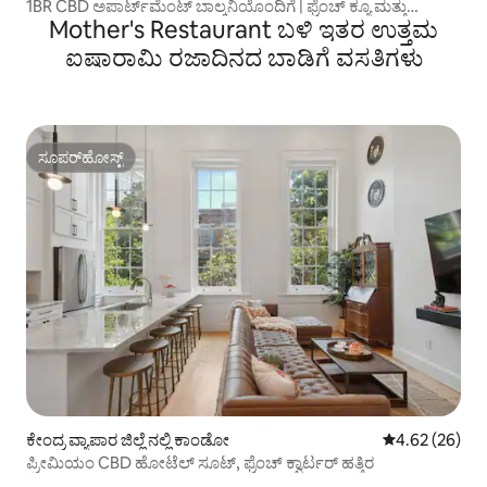
1BR CBD ಅಪಾರ್ಟ್‌ಮೆಂಟ್‌ ಬಾಲ್ಕನಿಯೊಂದಿಗೆ | ಫ್ರೆಂಚ್ ಕ್ಯೂ ಮತ್ತು
Mother's Restaurant ಬಳಿ ಇತರ ಉತ್ತಮ
ಸೂಪರ್‌ಡಿಗೆ ನಡಿಗೆ
ಐಷಾರಾಮಿ ರಜಾದಿನದ ಬಾಡಿಗೆ ವಸತಿಗಳು
ಸೂಪರ್‌ಹೋಸ್ಟ್
ಸೂಪರ್‌ಹೋಸ್ಟ್
ಕೇಂದ್ರ ವ್ಯಾಪಾರ ಜಿಲ್ಲೆ ನಲ್ಲಿ ಕಾಂಡೋ
5 ರಲ್ಲಿ 4.62 ಸರ
4.62 (26)
ಪ್ರೀಮಿಯಂ CBD ಹೋಟೆಲ್ ಸೂಟ್, ಫ್ರೆಂಚ್ ಕ್ವಾರ್ಟರ್ ಹತ್ತಿರ