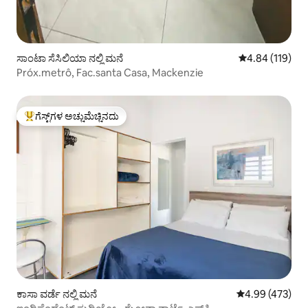
ಸಾಂಟಾ ಸೆಸಿಲಿಯಾ ನಲ್ಲಿ ಮನೆ
5 ರಲ್ಲಿ 4.84 ಸರಾ
4.84 (119)
Próx.metrô, Fac.santa Casa, Mackenzie
ಗೆಸ್ಟ್‌ಗಳ ಅಚ್ಚುಮೆಚ್ಚಿನದು
ಗೆಸ್ಟ್‌ಗಳಿಗೆ ಅತಿ ಹೆಚ್ಚು ಅಚ್ಚುಮೆಚ್ಚಿನದು
ಕಾಸಾ ವರ್ಡೆ ನಲ್ಲಿ ಮನೆ
5 ರಲ್ಲಿ 4.99 ಸರಾ
4.99 (473)