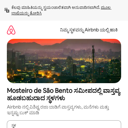
ವಿಷಯಕ್ಕೆ
ಕೆಲವು ಮಾಹಿತಿಯನ್ನು ಸ್ವಯಂಚಾಲಿತವಾಗಿ ಅನುವಾದಿಸಲಾಗಿದೆ. 
ಮೂಲ 
ಹೋಗಿ
ಭಾಷೆಯನ್ನು ತೋರಿಸಿ
ನಿಮ್ಮ ಸ್ಥಳವನ್ನು Airbnb ಯಲ್ಲಿ ಹಾಕಿ
Mosteiro de São Bento ಸಮೀಪದಲ್ಲಿ ವಾಸ್ತವ್ಯ
ಹೂಡಬಹುದಾದ ಸ್ಥಳಗಳು
Airbnb ನಲ್ಲಿ ವಿಶಿಷ್ಟ ರಜಾ ಬಾಡಿಗೆ ವಾಸ್ತವ್ಯಗಳು, ಮನೆಗಳು ಮತ್ತು
ಇನ್ನಷ್ಟು ಬುಕ್ ಮಾಡಿ
ಸ್ಥಳ