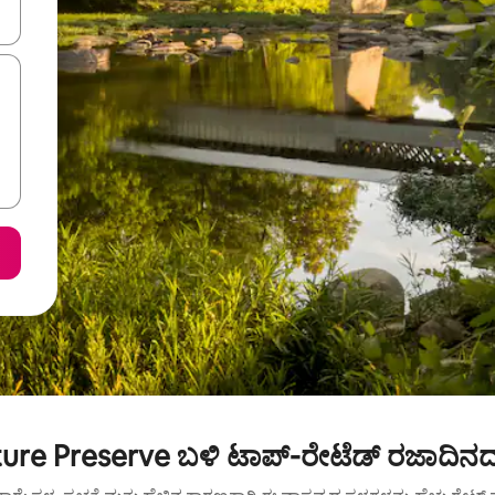
ಂದಿಗೆ ನ್ಯಾವಿಗೇಟ್ ಮಾಡಿ ಅಥವಾ ಸ್ಪರ್ಶ ಅಥವಾ ಸ್ವೈಪ್ ಗೆಸ್ಚರ್‌ಗಳ ಮೂಲಕ ಅನ್ವೇಷಿಸಿ.
re Preserve ಬಳಿ ಟಾಪ್-ರೇಟೆಡ್ ರಜಾದಿನದ