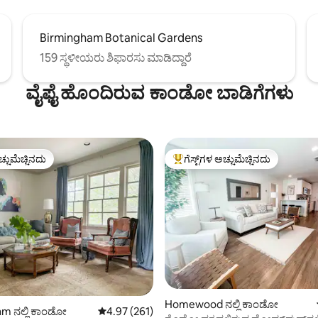
Birmingham Botanical Gardens
159 ಸ್ಥಳೀಯರು ಶಿಫಾರಸು ಮಾಡಿದ್ದಾರೆ
ವೈಫೈ ಹೊಂದಿರುವ ಕಾಂಡೋ ಬಾಡಿಗೆಗಳು
ಚ್ಚುಮೆಚ್ಚಿನದು
ಗೆಸ್ಟ್‌ಗಳ ಅಚ್ಚುಮೆಚ್ಚಿನದು
ಚ್ಚುಮೆಚ್ಚಿನದು
ಗೆಸ್ಟ್‌ಗಳಿಗೆ ಅತಿ ಹೆಚ್ಚು ಅಚ್ಚುಮೆಚ್ಚಿನದು
್, 192 ವಿಮರ್ಶೆಗಳು
Homewood ನಲ್ಲಿ ಕಾಂಡೋ
m ನಲ್ಲಿ ಕಾಂಡೋ
5 ರಲ್ಲಿ 4.97 ಸರಾಸರಿ ರೇಟಿಂಗ್, 261 ವಿಮರ್ಶೆಗಳು
4.97 (261)