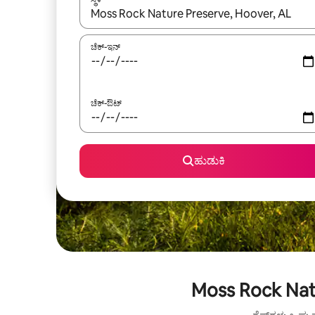
ಫಲಿತಾಂಶಗಳು ಲಭ್ಯವಿರುವಾಗ, ಅಪ್ ಮತ್ತು ಡೌನ್ ಬಾಣದ ಕೀಲಿಗಳೊ
ಚೆಕ್-ಇನ್
ಚೆಕ್-ಔಟ್
ಹುಡುಕಿ
Moss Rock Natu