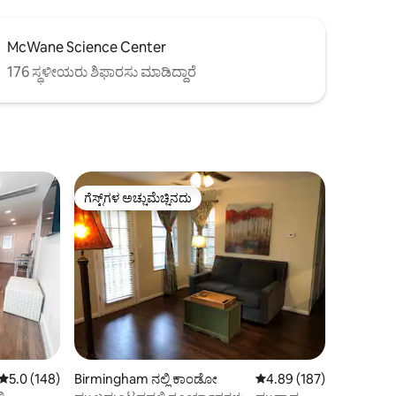
McWane Science Center
176 ಸ್ಥಳೀಯರು ಶಿಫಾರಸು ಮಾಡಿದ್ದಾರೆ
ಗೆಸ್ಟ್‌ಗಳ ಅಚ್ಚುಮೆಚ್ಚಿನದು
ಗೆಸ್ಟ್‌ಗಳ ಅಚ್ಚುಮೆಚ್ಚಿನದು
5 ರಲ್ಲಿ 5.0 ಸರಾಸರಿ ರೇಟಿಂಗ್, 148 ವಿಮರ್ಶೆಗಳು
5.0 (148)
Birmingham ನಲ್ಲಿ ಕಾಂಡೋ
5 ರಲ್ಲಿ 4.89 ಸರಾಸರಿ ರೇಟಿಂ
4.89 (187)