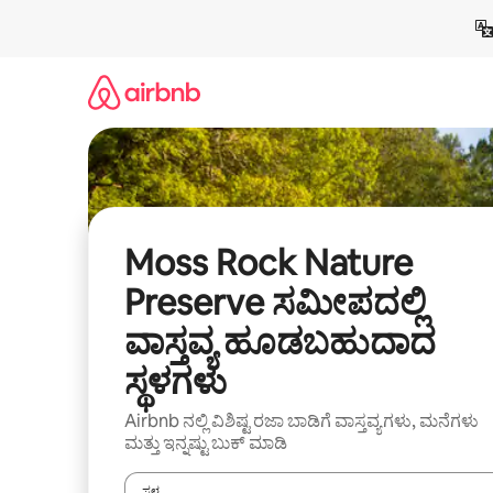
ವಿಷಯಕ್ಕೆ
ಹೋಗಿ
Moss Rock Nature
Preserve ಸಮೀಪದಲ್ಲಿ
ವಾಸ್ತವ್ಯ ಹೂಡಬಹುದಾದ
ಸ್ಥಳಗಳು
Airbnb ನಲ್ಲಿ ವಿಶಿಷ್ಟ ರಜಾ ಬಾಡಿಗೆ ವಾಸ್ತವ್ಯಗಳು, ಮನೆಗಳು
ಮತ್ತು ಇನ್ನಷ್ಟು ಬುಕ್ ಮಾಡಿ
ಸ್ಥಳ