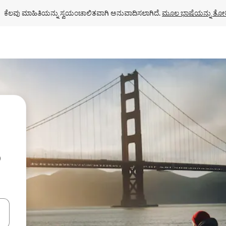
ಕೆಲವು ಮಾಹಿತಿಯನ್ನು ಸ್ವಯಂಚಾಲಿತವಾಗಿ ಅನುವಾದಿಸಲಾಗಿದೆ. 
ಮೂಲ ಭಾಷೆಯನ್ನು ತೋರ
ು
ಂದಿಗೆ ನ್ಯಾವಿಗೇಟ್ ಮಾಡಿ ಅಥವಾ ಸ್ಪರ್ಶ ಅಥವಾ ಸ್ವೈಪ್ ಗೆಸ್ಚರ್‌ಗಳ ಮೂಲಕ ಅನ್ವೇಷಿಸಿ.