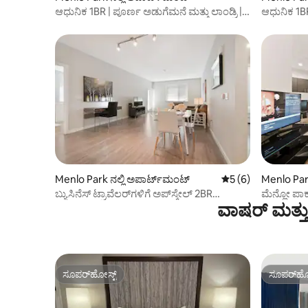
ಆಧುನಿಕ 1BR | ಪೂರ್ಣ ಅಡುಗೆಮನೆ ಮತ್ತು ಲಾಂಡ್ರಿ |
ಆಧುನಿಕ 1BR 
ಪಾರ್ಕಿಂಗ್
ವಾಸ್ತವ್ಯ
Menlo Park ನಲ್ಲಿ ಅಪಾರ್ಟ್‌ಮಂಟ್
5 ರಲ್ಲಿ 5 ಸರಾಸರಿ ರೇಟ
5 (6)
Menlo Park
ಬ್ಯುಸಿನೆಸ್ ಟ್ರಾವೆಲರ್‌ಗಳಿಗೆ ಅಪ್‌ಸ್ಕೇಲ್ 2BR
ಮೆನ್ಲೋ ಪಾರ್
ವಾಷರ್ ಮತ್ತು
ಸೂಕ್ತವಾಗಿದೆ
ಸೂಪರ್‌ಹೋಸ್ಟ್
ಸೂಪರ್‌ಹೋ
ಸೂಪರ್‌ಹೋಸ್ಟ್
ಸೂಪರ್‌ಹೋ