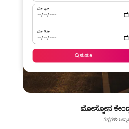
ಚೆಕ್-ಇನ್
ಚೆಕ್-ಔಟ್
ಹುಡುಕಿ
ಮೋಸ್ಕೋನ ಕೇಂದ್ರ
ಗೆಸ್ಟ್‌ಗಳು ಒಪ್ಪ