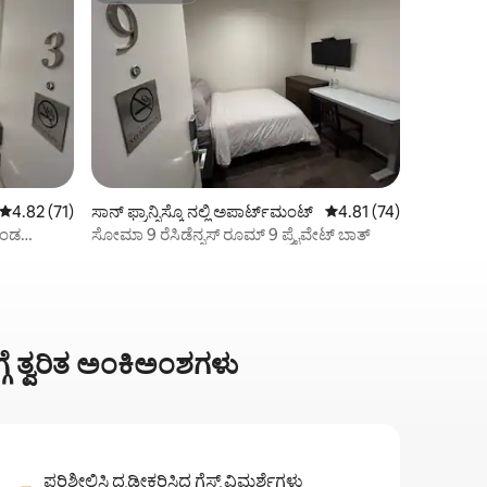
5 ರಲ್ಲಿ 4.82 ಸರಾಸರಿ ರೇಟಿಂಗ್, 71 ವಿಮರ್ಶೆಗಳು
4.82 (71)
ಸಾನ್ ಫ್ರಾನ್ಸಿಸ್ಕೊ ನಲ್ಲಿ ಅಪಾರ್ಟ್‌ಮಂಟ್
5 ರಲ್ಲಿ 4.81 ಸರಾಸರಿ ರೇಟಿ
4.81 (74)
ೊಂಡ
ಸೋಮಾ 9 ರೆಸಿಡೆನ್ಸಸ್ ರೂಮ್ 9 ಪ್ರೈವೇಟ್ ಬಾತ್
ಗೆ ತ್ವರಿತ ಅಂಕಿಅಂಶಗಳು
ಪರಿಶೀಲಿಸಿ ದೃಢೀಕರಿಸಿದ ಗೆಸ್ಟ್ ವಿಮರ್ಶೆಗಳು