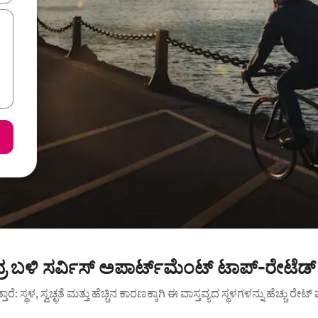
 ಬಳಿ ಸರ್ವಿಸ್ ಅಪಾರ್ಟ್‌ಮೆಂಟ್ ಟಾಪ್-ರೇಟೆಡ್
ುತ್ತಾರೆ: ಸ್ಥಳ, ಸ್ವಚ್ಛತೆ ಮತ್ತು ಹೆಚ್ಚಿನ ಕಾರಣಕ್ಕಾಗಿ ಈ ವಾಸ್ತವ್ಯದ ಸ್ಥಳಗಳನ್ನು ಹೆಚ್ಚು ರೇ