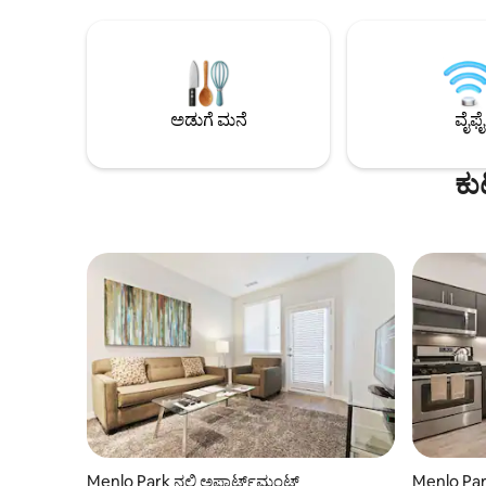
ಕಳುಹಿಸಿ, ಇದರಿಂದ ಇದನ್ನು ನಿಮ್ಮ ರಿಸರ್ವೇಶನ್‌ನಲ್ಲಿ
ರಿಸರ್ವೇಶನ್
ಸೇರಿಸಬಹುದು. ಚೆಕ್-ಇನ್ ಸಮಯದಲ್ಲಿ ಕ್ರೆಡಿಟ್
ಫೋಟೋ ID 
ಕಾರ್ಡ್ ಅಗತ್ಯವಿದೆ. ಚೆಕ್‌ಔಟ್‌ನಲ್ಲಿ ಸಣ್ಣ, ಶುಲ್ಕವನ್ನು
ಸಲ್ಲಿಸುವಾಗ
ವಿಧಿಸಲಾಗುತ್ತದೆ ಮತ್ತು ಮರುಪಾವತಿಸಲಾಗುತ್ತದೆ.
ನಿಮ್ಮ ಮೊದಲ
ಪ್ರವೇಶಿಸಬಹುದಾದ ಘಟಕಗಳು ಮತ್ತು ಪಕ್ಕದ
ಘಟಕಗಳು ಲಭ್ಯವಿವೆ.
ಅಡುಗೆ ಮನೆ
ವೈಫೈ
ಕು
Menlo Park ನಲ್ಲಿ ಅಪಾರ್ಟ್‌ಮಂಟ್
Menlo Park