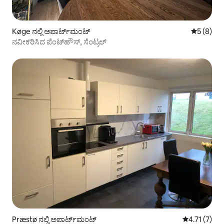
Køge ನಲ್ಲಿ ಅಪಾರ್ಟ್‌ಮಂಟ್
5 ರಲ್ಲಿ 5 
5 (8)
ನವೀಕರಿಸಿದ ಪೆಂಟ್‌ಹೌಸ್, ಸೆಂಟ್ರಲ್
Præstø ನಲ್ಲಿ ಅಪಾರ್ಟ್‌ಮಂಟ್
5 ರಲ್ಲಿ 4.71 
4.71 (7)