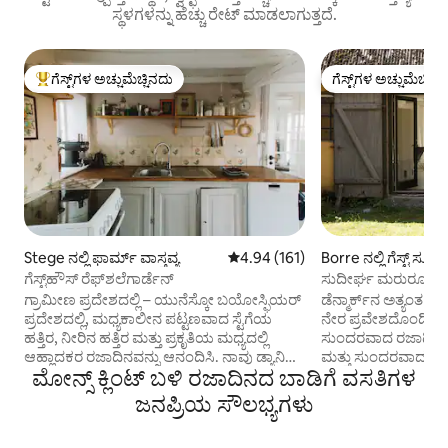
ಸ್ಥಳಗಳನ್ನು ಹೆಚ್ಚು ರೇಟ್ ಮಾಡಲಾಗುತ್ತದೆ.
ಗೆಸ್ಟ್‌ಗಳ ಅಚ್ಚುಮೆಚ್ಚಿನದು
ಗೆಸ್ಟ್‌ಗಳ ಅಚ್ಚುಮೆಚ್ಚಿನ
ಗೆಸ್ಟ್‌ಗಳಿಗೆ ಅತಿ ಹೆಚ್ಚು ಅಚ್ಚುಮೆಚ್ಚಿನದು
ಗೆಸ್ಟ್‌ಗಳ ಅಚ್ಚುಮೆಚ್ಚಿನ
Stege ನಲ್ಲಿ ಫಾರ್ಮ್ ವಾಸ್ತವ್ಯ
5 ರಲ್ಲಿ 4.94 ಸರಾಸರಿ ರೇಟಿಂಗ್, 161 ವಿ
4.94 (161)
Borre ನಲ್ಲಿ ಗೆಸ್ಟ್ ಸೂಟ್
ಗೆಸ್ಟ್‌ಹೌಸ್ ರೆಫ್‌ಶಲೆಗಾರ್ಡೆನ್
ಸುದೀರ್ಘ ಮರುರೂಪಣೆ
ಬೇಸಿಗೆಯ ಸ್ವರ್ಗ.
ಗ್ರಾಮೀಣ ಪ್ರದೇಶದಲ್ಲಿ – ಯುನೆಸ್ಕೋ ಬಯೋಸ್ಫಿಯರ್
ಡೆನ್ಮಾರ್ಕ್‌ನ ಅತ್ಯಂತ 
ಪ್ರದೇಶದಲ್ಲಿ, ಮಧ್ಯಕಾಲೀನ ಪಟ್ಟಣವಾದ ಸ್ಟೆಗೆಯ
ನೇರ ಪ್ರವೇಶದೊಂದಿಗ
ಹತ್ತಿರ, ನೀರಿನ ಹತ್ತಿರ ಮತ್ತು ಪ್ರಕೃತಿಯ ಮಧ್ಯದಲ್ಲಿ
ಸುಂದರವಾದ ರಜಾದಿನ
ಆಹ್ಲಾದಕರ ರಜಾದಿನವನ್ನು ಆನಂದಿಸಿ. ನಾವು ಡ್ಯಾನಿಶ್-
ಮತ್ತು ಸುಂದರವಾದ ಪರಿವ
ಮೋನ್ಸ್ ಕ್ಲಿಂಟ್ ಬಳಿ ರಜಾದಿನದ ಬಾಡಿಗೆ ವಸತಿಗಳ
ಜಪಾನೀಸ್ ದಂಪತಿ, ಎರಡು ನಾಯಿಗಳು, ಎರಡು
ಅತ್ಯಂತ ಸುಂದರವಾದ ಸುತ
ಬೆಕ್ಕುಗಳು, ಕುರಿಗಳು, ಓಡುವ ಬಾತುಗಳು ಮತ್ತು
ಮತ್ತು ಸುಂದರವಾದ ಕಾಡು
ಜನಪ್ರಿಯ ಸೌಲಭ್ಯಗಳು
ಕೋಳಿಗಳನ್ನು ಒಳಗೊಂಡಿರುವ ಒಂದು
ತಲುಪಬೇಕಾದರೆ, ನಮ್ಮ
ಕುಟುಂಬವಾಗಿದ್ದೇವೆ. ನಾವು ಪರಿಸರ ವಿಜ್ಞಾನ ಮತ್ತು
ರಜಾದಿನದ ಅಪಾರ್ಟ್‌ಮೆಂ