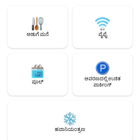
ಸುಸ್ಥಿರತೆಯ ಬಗ್ಗೆ ಕಾಳಜಿ ವಹಿಸುತ್ತೇವೆ ಮತ್ತು
ಇದು ಉದ್ಯಾನವನದಂತಹ 
ಉದ್ಯಾನದಲ್ಲಿ ನಮ್ಮ ಸ್ವಂತ ತರಕಾರಿಗಳು ಮತ್ತು
ಶೌಚಾಲಯದಂತಹ ಮೂರ
ಗಿಡಮೂಲಿಕೆಗಳನ್ನು ಬೆಳೆಯಲು ಇಷ್ಟಪಡುತ್ತೇವೆ.
ಬಾಗಿಲುಗಳು ಮತ್ತು 
"ಫಾರ್ಮ್ ಟು ಟೇಬಲ್" ಬೆಳಗಿನ ಉಪಾಹಾರವನ್ನು
ಕೋಣೆಯನ್ನು ಹೊಂದಿರು
(ಜಪಾನೀಸ್ ಅಥವಾ ಡ್ಯಾನಿಶ್) ಒಂದು ದಿನ
ರೂಮ್ ಅನ್ನು ಹೊಂದಿದೆ. 
ಮುಂಚಿತವಾಗಿ 4 ಗಂಟೆಗೆ ಮುಂಚಿತವಾಗಿ ಆರ್ಡರ್
ವೈನ್‌ನೊಂದಿಗೆ ಉದ್ಯಾನದಲ್
ಅಡುಗೆ ಮನೆ
ವೈಫೈ
ಮಾಡಬಹುದು. ಬೆಳಗಿನ ಉಪಾಹಾರವು ಬೆಲೆಯಲ್ಲಿ
ಗ್ರಾಮಾಂತರವನ್ನು ನೋಡುತ
ಸೇರಿಲ್ಲ ಮತ್ತು ಮೊಬೈಲ್‌ಪೇ ಅಥವಾ ನಗದು ಮೂಲಕ
ಕಾಫಿಯನ್ನು ಆನಂದಿಸಿ.
ಸ್ಥಳದಲ್ಲೇ ಪಾವತಿಸಬೇಕು.
ಆವರಣದಲ್ಲಿ ಉಚಿತ
ಪೂಲ್
ಪಾರ್ಕಿಂಗ್
ಹವಾನಿಯಂತ್ರಣ