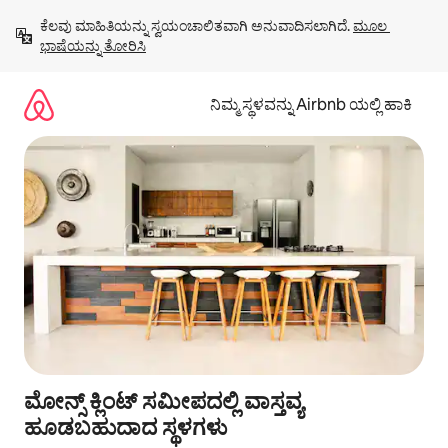
ವಿಷಯಕ್ಕೆ
ಕೆಲವು ಮಾಹಿತಿಯನ್ನು ಸ್ವಯಂಚಾಲಿತವಾಗಿ ಅನುವಾದಿಸಲಾಗಿದೆ. 
ಮೂಲ 
ಹೋಗಿ
ಭಾಷೆಯನ್ನು ತೋರಿಸಿ
ನಿಮ್ಮ ಸ್ಥಳವನ್ನು Airbnb ಯಲ್ಲಿ ಹಾಕಿ
ಮೋನ್ಸ್ ಕ್ಲಿಂಟ್ ಸಮೀಪದಲ್ಲಿ ವಾಸ್ತವ್ಯ
ಹೂಡಬಹುದಾದ ಸ್ಥಳಗಳು