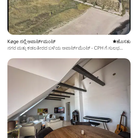
Køge ನಲ್ಲಿ ಅಪಾರ್ಟ್‌ಮಂಟ್
ವಾಸ್ತವ್ಯ ಹೂ
ಹೊಸತು
ನಗರ ಮತ್ತು ಕಡಲತೀರದ ಬಳಿಯ ಅಪಾರ್ಟ್‌ಮೆಂಟ್ - CPH ಗೆ ಸುಲಭ
ಪ್ರವೇಶ