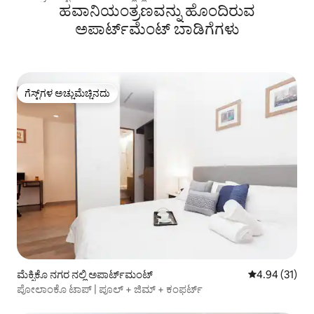
ಹವಾನಿಯಂತ್ರಣವನ್ನು ಹೊಂದಿರುವ
ಅಪಾರ್ಟ್‌ಮೆಂಟ್‌ ಬಾಡಿಗೆಗಳು
ಗೆಸ್ಟ್‌ಗಳ ಅಚ್ಚುಮೆಚ್ಚಿನದು
ಗೆಸ್ಟ್‌ಗಳ ಅಚ್ಚುಮೆಚ್ಚಿನದು
ಮೆಕ್ಸಿಕೊ ನಗರ ನಲ್ಲಿ ಅಪಾರ್ಟ್‌ಮಂಟ್
5 ರಲ್ಲಿ 4.94 ಸರ
4.94 (31)
ಪೋಲಾಂಕೊ ಟಾಪ್ | ಪೂಲ್ + ಜಿಮ್ + ಕಂಫರ್ಟ್