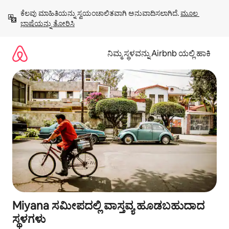
ವಿಷಯಕ್ಕೆ
ಕೆಲವು ಮಾಹಿತಿಯನ್ನು ಸ್ವಯಂಚಾಲಿತವಾಗಿ ಅನುವಾದಿಸಲಾಗಿದೆ. 
ಮೂಲ 
ಹೋಗಿ
ಭಾಷೆಯನ್ನು ತೋರಿಸಿ
ನಿಮ್ಮ ಸ್ಥಳವನ್ನು Airbnb ಯಲ್ಲಿ ಹಾಕಿ
Miyana ಸಮೀಪದಲ್ಲಿ ವಾಸ್ತವ್ಯ ಹೂಡಬಹುದಾದ
ಸ್ಥಳಗಳು