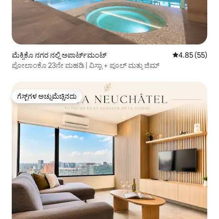
ಮೆಕ್ಸಿಕೊ ನಗರ ನಲ್ಲಿ ಅಪಾರ್ಟ್‌ಮಂಟ್
5 ರಲ್ಲಿ 4.85 ಸರ
4.85 (55)
ಪೋಲಾಂಕೊ 23ನೇ ಮಹಡಿ | ವಿಸ್ಟಾ + ಪೂಲ್ ಮತ್ತು ಜಿಮ್
ಗೆಸ್ಟ್‌ಗಳ ಅಚ್ಚುಮೆಚ್ಚಿನದು
ಗೆಸ್ಟ್‌ಗಳ ಅಚ್ಚುಮೆಚ್ಚಿನದು