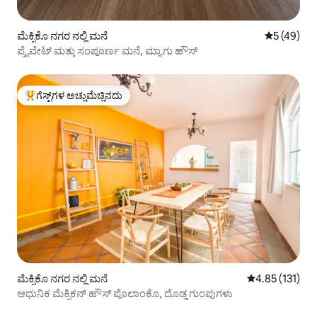
ಮೆಕ್ಸಿಕೊ ನಗರ ನಲ್ಲಿ ಮನೆ
5 ರಲ್ಲಿ 5 ಸರ
5 (49)
ಪ್ರೈವೇಟ್ ಮತ್ತು ಸಂಪೂರ್ಣ ಮನೆ, ಮ್ಯಾಗು ಹೌಸ್
ಗೆಸ್ಟ್‌ಗಳ ಅಚ್ಚುಮೆಚ್ಚಿನದು
ಗೆಸ್ಟ್‌ಗಳಿಗೆ ಅತಿ ಹೆಚ್ಚು ಅಚ್ಚುಮೆಚ್ಚಿನದು
ಮೆಕ್ಸಿಕೊ ನಗರ ನಲ್ಲಿ ಮನೆ
5 ರಲ್ಲಿ 4.85 ಸರಾ
4.85 (131)
ಆಧುನಿಕ ಮೆಕ್ಸಿಕನ್ ಹೌಸ್ ಪೊಲಾಂಕೊ, ದೊಡ್ಡ ಗುಂಪುಗಳು