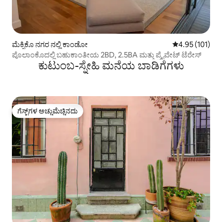
ಮೆಕ್ಸಿಕೊ ನಗರ ನಲ್ಲಿ ಕಾಂಡೋ
5 ರಲ್ಲಿ 4.95 ಸರಾ
4.95 (101)
ಪೊಲಾಂಕೊದಲ್ಲಿ ಬಹುಕಾಂತೀಯ 2BD, 2.5BA ಮತ್ತು ಪ್ರೈವೇಟ್ ಟೆರೇಸ್
ಕುಟುಂಬ-ಸ್ನೇಹಿ ಮನೆಯ ಬಾಡಿಗೆಗಳು
ಗೆಸ್ಟ್‌ಗಳ ಅಚ್ಚುಮೆಚ್ಚಿನದು
ಗೆಸ್ಟ್‌ಗಳ ಅಚ್ಚುಮೆಚ್ಚಿನದು