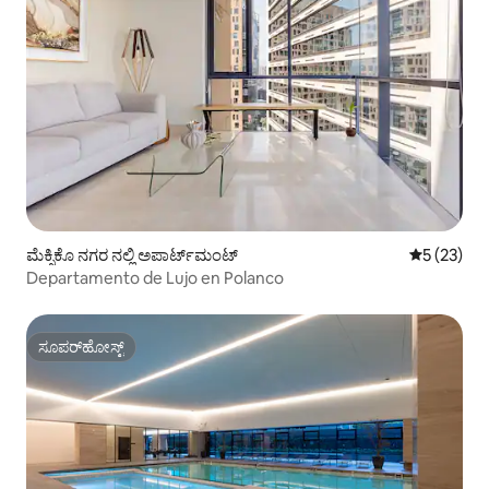
ಮೆಕ್ಸಿಕೊ ನಗರ ನಲ್ಲಿ ಅಪಾರ್ಟ್‌ಮಂಟ್
5 ರಲ್ಲಿ 5 ಸರ
5 (23)
Departamento de Lujo en Polanco
ಸೂಪರ್‌ಹೋಸ್ಟ್
ಸೂಪರ್‌ಹೋಸ್ಟ್