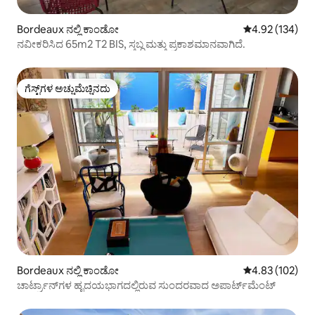
Bordeaux ನಲ್ಲಿ ಕಾಂಡೋ
5 ರಲ್ಲಿ 4.92 ಸರಾ
4.92 (134)
ನವೀಕರಿಸಿದ 65m2 T2 BIS, ಸ್ತಬ್ಧ ಮತ್ತು ಪ್ರಕಾಶಮಾನವಾಗಿದೆ.
ಗೆಸ್ಟ್‌ಗಳ ಅಚ್ಚುಮೆಚ್ಚಿನದು
ಗೆಸ್ಟ್‌ಗಳ ಅಚ್ಚುಮೆಚ್ಚಿನದು
Bordeaux ನಲ್ಲಿ ಕಾಂಡೋ
5 ರಲ್ಲಿ 4.83 ಸರಾ
4.83 (102)
ಚಾರ್ಟ್ರಾನ್‌ಗಳ ಹೃದಯಭಾಗದಲ್ಲಿರುವ ಸುಂದರವಾದ ಅಪಾರ್ಟ್‌ಮೆಂಟ್