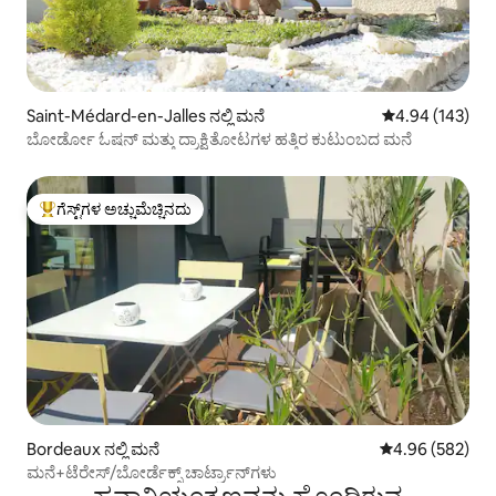
Saint-Médard-en-Jalles ನಲ್ಲಿ ಮನೆ
5 ರಲ್ಲಿ 4.94 ಸರಾ
4.94 (143)
ಬೋರ್ಡೋ ಓಷನ್ ಮತ್ತು ದ್ರಾಕ್ಷಿತೋಟಗಳ ಹತ್ತಿರ ಕುಟುಂಬದ ಮನೆ
ಗೆಸ್ಟ್‌ಗಳ ಅಚ್ಚುಮೆಚ್ಚಿನದು
ಗೆಸ್ಟ್‌ಗಳಿಗೆ ಅತಿ ಹೆಚ್ಚು ಅಚ್ಚುಮೆಚ್ಚಿನದು
Bordeaux ನಲ್ಲಿ ಮನೆ
5 ರಲ್ಲಿ 4.96 ಸರಾ
4.96 (582)
ಮನೆ+ಟೆರೇಸ್/ಬೋರ್ಡೆಕ್ಸ್ ಚಾರ್ಟ್ರಾನ್‌ಗಳು