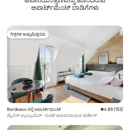
ಹವಾನಿಯಂತ್ರಣವನ್ನು ಹೊಂದಿರುವ
ಅಪಾರ್ಟ್‌ಮೆಂಟ್‌ ಬಾಡಿಗೆಗಳು
ಗೆಸ್ಟ್‌ಗಳ ಅಚ್ಚುಮೆಚ್ಚಿನದು
ಗೆಸ್ಟ್‌ಗಳ ಅಚ್ಚುಮೆಚ್ಚಿನದು
Bordeaux ನಲ್ಲಿ ಅಪಾರ್ಟ್‌ಮಂಟ್
5 ರಲ್ಲಿ 4.89 ಸರಾ
4.89 (153)
ಮೈಸನ್ ಲ್ಯಾಬ್ರೂಯೆರ್ - ಸೂಟ್ ಆರಾಮದಾಯಕ ಜಾರ್ಡಿನ್