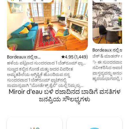
ಗೆಸ್ಟ್‌ಗಳಿಗೆ ಅತಿ ಹೆಚ್ಚು ಅಚ್ಚುಮೆಚ್ಚಿನದು
ಗೆಸ್ಟ್‌ಗಳ ಅಚ್ಚುಮೆಚ್ಚಿನ
Bordeaux ನಲ್ಲಿ ಅಪಾ
ಚಿಕ್ & ಮಾಡರ್ನ್ ಅಪಾರ
Bordeaux ನಲ್ಲಿ ಅ
5 ರಲ್ಲಿ 4.95 ಸರಾಸರಿ ರೇಟಿಂಗ್, 1,449 ವಿ
4.95 (1,449)
✨ ಈ ಸುಂದರವಾದ ಮತ್ತ
ಪಾರ್ಟ್‌ಮಂಟ್
ಹಳೆಯ ಪಟ್ಟಣದ ಸುಂದರವಾದ 1 ಬೆಡ್‌ರೂಮ್ ಫ್ಲಾಟ್
ನವೀಕರಿಸಿದ ಅಪಾರ್ಟ್‌
ಹಾರ್ಟ್
ಸುಣ್ಣದ ಕಲ್ಲಿನ ಗೋಡೆ ಮತ್ತು ಅದರ ವಿಪರೀತ
ವಾಸ್ತವ್ಯವನ್ನು ಆನಂದಿಸಿ 🏡 ಹಳೆಯ ಬೋರ್ಡೆಕ
ಅಮೃತಶಿಲೆಯ ಅಗ್ಗಿಷ್ಟಿಕೆ ಹೊಂದಿರುವ ನನ್ನ
ಹೃದಯಭಾಗದಲ್ಲಿ, ಸೇಂ
ಸುಂದರವಾದ 1 ಬೆಡ್‌ರೂಮ್ ಫ್ಲಾಟ್‌ನಲ್ಲಿ
ಜಿಲ್ಲೆಯಲ್ಲಿ ನೆಲೆಗೊಂಡಿ
ಸಾಮಾನ್ಯವಾಗಿ "ಬೋರ್ಡೆಕ್ಸ್ ಶೈಲಿ" ಯಲ್ಲಿ ನಿಮ್ಮನ್ನು
ಡಿ ಇಯು 💦 ಗೆ ಹತ್ತಿರವಾ
Miroir d'eau ಬಳಿ ರಜಾದಿನದ ಬಾಡಿಗೆ ವಸತಿಗಳ
ಸ್ವಾಗತಿಸಲಾಗುತ್ತದೆ. ಪಾತ್ರದಿಂದ ತುಂಬಿದ, ತುಂಬಾ
ಕ್ಯಾಥರೀನ್‌ನಿಂದ ಕೆಲವು
ಸ್ವಚ್ಛ, ಆರಾಮದಾಯಕ ಮತ್ತು ಹಗುರವಾದ, ಇದು
ಜನಪ್ರಿಯ ಸೌಲಭ್ಯಗಳು
ಇದು ನಿಮ್ಮ ಶಾಪಿಂಗ್ ಕ
ಹಳೆಯ ನಗರ-ಕೇಂದ್ರದ ಅತ್ಯಂತ ಆಕರ್ಷಕ ಭಾಗದಲ್ಲಿ
🛍️ ಸಮೀಪದಲ್ಲಿರುವ ವಿಶಿಷ್ಟ 🍷 ರೆಸ್ಟೋರೆಂಟ್‌ಗಳು
ಅತ್ಯುತ್ತಮ ಸ್ಥಳವನ್ನು ಹೊಂದಿದೆ. ನಗರ ಕೇಂದ್ರದಲ್ಲಿರುವ
ಮತ್ತು ಉತ್ಸಾಹಭರಿತ ಬಾರ
ಎಲ್ಲಾ ಸ್ಥಳಗಳಿಗೆ ಕಾಲ್ನಡಿಗೆ ಸುಲಭ ಪ್ರವೇಶ.
ಕಾಲ್ನಡಿಗೆಯಲ್ಲಿ ಭೇಟಿ ನೀ
ಅಪಾರ್ಟ್‌ಮೆಂಟ್ 19 ನೇ ಶತಮಾನದ ಕಟ್ಟಡದ 1 ನೇ
ಸ್ಥಳೀಯರಂತೆ ಬೋರ್ಡೆಕ್ಸ
ಮಹಡಿಯಲ್ಲಿದೆ (ಲಿಫ್ಟ್ ಇಲ್ಲದೆ). ಕಟ್ಟಡದಿಂದ 20
ಸ್ಥಳ!