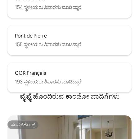
154 ಸ್ಥಳೀಯರು ಶಿಫಾರಸು ಮಾಡಿದ್ದಾರೆ
Pont de Pierre
155 ಸ್ಥಳೀಯರು ಶಿಫಾರಸು ಮಾಡಿದ್ದಾರೆ
CGR Français
193 ಸ್ಥಳೀಯರು ಶಿಫಾರಸು ಮಾಡಿದ್ದಾರೆ
ವೈಫೈ ಹೊಂದಿರುವ ಕಾಂಡೋ ಬಾಡಿಗೆಗಳು
ಸೂಪರ್‌ಹೋಸ್ಟ್
ಸೂಪರ್‌ಹೋಸ್ಟ್