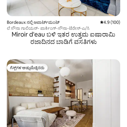
Bordeaux ನಲ್ಲಿ ಅಪಾರ್ಟ್‌ಮಂಟ್
5 ರಲ್ಲಿ 4.9 ಸರಾ
4.9 (100)
ಲೆ ಸೌನಾ ಗಾಲಿಯನ್- ಪಾರ್ಕಿಂಗ್-ಸೌನಾ-ಟೆರೇಸ್-ಎ/ಸಿ
Miroir d'eau ಬಳಿ ಇತರ ಉತ್ತಮ ಐಷಾರಾಮಿ
ರಜಾದಿನದ ಬಾಡಿಗೆ ವಸತಿಗಳು
ಗೆಸ್ಟ್‌ಗಳ ಅಚ್ಚುಮೆಚ್ಚಿನದು
ಗೆಸ್ಟ್‌ಗಳ ಅಚ್ಚುಮೆಚ್ಚಿನದು