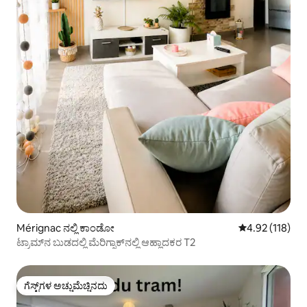
Mérignac ನಲ್ಲಿ ಕಾಂಡೋ
5 ರಲ್ಲಿ 4.92 ಸರಾ
4.92 (118)
ಟ್ರಾಮ್‌ನ ಬುಡದಲ್ಲಿ ಮೆರಿಗ್ನಾಕ್‌ನಲ್ಲಿ ಆಹ್ಲಾದಕರ T2
ಗೆಸ್ಟ್‌ಗಳ ಅಚ್ಚುಮೆಚ್ಚಿನದು
ಗೆಸ್ಟ್‌ಗಳ ಅಚ್ಚುಮೆಚ್ಚಿನದು