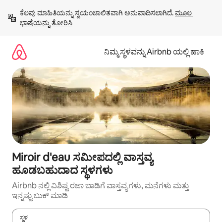
ವಿಷಯಕ್ಕೆ
ಕೆಲವು ಮಾಹಿತಿಯನ್ನು ಸ್ವಯಂಚಾಲಿತವಾಗಿ ಅನುವಾದಿಸಲಾಗಿದೆ. 
ಮೂಲ 
ಹೋಗಿ
ಭಾಷೆಯನ್ನು ತೋರಿಸಿ
ನಿಮ್ಮ ಸ್ಥಳವನ್ನು Airbnb ಯಲ್ಲಿ ಹಾಕಿ
Miroir d'eau ಸಮೀಪದಲ್ಲಿ ವಾಸ್ತವ್ಯ
ಹೂಡಬಹುದಾದ ಸ್ಥಳಗಳು
Airbnb ನಲ್ಲಿ ವಿಶಿಷ್ಟ ರಜಾ ಬಾಡಿಗೆ ವಾಸ್ತವ್ಯಗಳು, ಮನೆಗಳು ಮತ್ತು
ಇನ್ನಷ್ಟು ಬುಕ್ ಮಾಡಿ
ಸ್ಥಳ