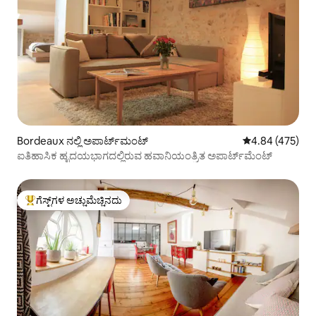
Bordeaux ನಲ್ಲಿ ಅಪಾರ್ಟ್‌ಮಂಟ್
5 ರಲ್ಲಿ 4.84 ಸರಾ
4.84 (475)
ಐತಿಹಾಸಿಕ ಹೃದಯಭಾಗದಲ್ಲಿರುವ ಹವಾನಿಯಂತ್ರಿತ ಅಪಾರ್ಟ್‌ಮೆಂಟ್
ಗೆಸ್ಟ್‌ಗಳ ಅಚ್ಚುಮೆಚ್ಚಿನದು
ಗೆಸ್ಟ್‌ಗಳಿಗೆ ಅತಿ ಹೆಚ್ಚು ಅಚ್ಚುಮೆಚ್ಚಿನದು