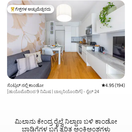
ಗೆಸ್ಟ್‌ಗಳ ಅಚ್ಚುಮೆಚ್ಚಿನದು
ಗೆಸ್ಟ್‌ಗಳಿಗೆ ಅತಿ ಹೆಚ್ಚು ಅಚ್ಚುಮೆಚ್ಚಿನದು
ಸೆಂಟ್ರಲ್ ನಲ್ಲಿ ಕಾಂಡೋ
5 ರಲ್ಲಿ 4.95 ಸರಾ
4.95 (194)
[ಡುಯೊಮೊದಿಂದ 9 ನಿಮಿಷ | ಬಾಲ್ಕನಿಯೊಂದಿಗೆ] - ರೈಲ್ 24
ಮಿಲಾನು ಕೇಂದ್ರ ರೈಲ್ವೆ ನಿಲ್ದಾಣ ಬಳಿ ಕಾಂಡೋ
ಬಾಡಿಗೆಗಳ ಬಗ್ಗೆ ತ್ವರಿತ ಅಂಕಿಅಂಶಗಳು