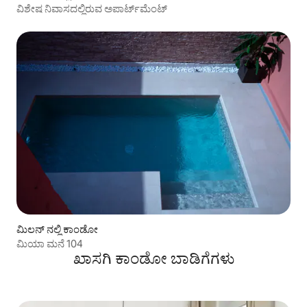
ವಿಶೇಷ ನಿವಾಸದಲ್ಲಿರುವ ಅಪಾರ್ಟ್‌ಮೆಂಟ್
ಮಿಲನ್ ನಲ್ಲಿ ಕಾಂಡೋ
ಮಿಯಾ ಮನೆ 104
ಖಾಸಗಿ ಕಾಂಡೋ ಬಾಡಿಗೆಗಳು