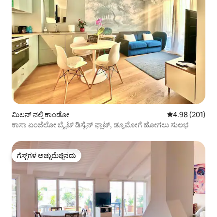
ಮಿಲನ್ ನಲ್ಲಿ ಕಾಂಡೋ
5 ರಲ್ಲಿ 4.98 ಸರಾ
4.98 (201)
ಕಾಸಾ ಏಂಜೆಲೋ ಬ್ರೈಟ್ ಡಿಸೈನ್ ಫ್ಲಾಟ್, ಡ್ಯೂಮೋಗೆ ಹೋಗಲು ಸುಲಭ
ಗೆಸ್ಟ್‌ಗಳ ಅಚ್ಚುಮೆಚ್ಚಿನದು
ಗೆಸ್ಟ್‌ಗಳ ಅಚ್ಚುಮೆಚ್ಚಿನದು