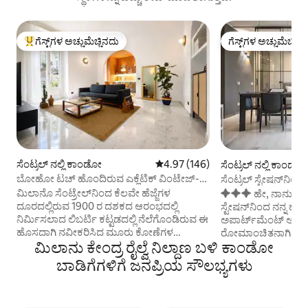
ಗೆಸ್ಟ್‌ಗಳ ಅಚ್ಚುಮೆಚ್ಚಿನದು
ಗೆಸ್ಟ್‌ಗಳ ಅಚ್ಚುಮೆಚ್ಚಿನ
ಗೆಸ್ಟ್‌ಗಳಿಗೆ ಅತಿ ಹೆಚ್ಚು ಅಚ್ಚುಮೆಚ್ಚಿನದು
ಗೆಸ್ಟ್‌ಗಳ ಅಚ್ಚುಮೆಚ್ಚಿನ
ಸೆಂಟ್ರಲ್ ನಲ್ಲಿ ಕಾಂಡೋ
5 ರಲ್ಲಿ 4.97 ಸರಾಸರಿ ರೇಟಿಂಗ್, 146 ವಿ
4.97 (146)
ಸೆಂಟ್ರಲ್ ನಲ್ಲಿ ಕಾಂಡೋ
ಬೋಹೋ ಟಚ್ ಹೊಂದಿರುವ ಎಕ್ಲೆಟಿಕ್ ವಿಂಟೇಜ್-
ಸೆಂಟ್ರಲ್ ಸ್ಟೇಷನ್‌ನಿಂ
ಟ್ರೀಟೆಡ್ ಫ್ಲಾಟ್
ಪ್ರಕಾಶಮಾನವಾದ ಬಾಲ್ಕನ
ಮಿಲಾನೊ ಸೆಂಟ್ರೇಲ್‌ನಿಂದ ಕೆಲವೇ ಹೆಜ್ಜೆಗಳ
✦✦✦ ಹೇ, ನಾನು ಆಂಟ
ದೂರದಲ್ಲಿರುವ 1900 ರ ದಶಕದ ಆರಂಭದಲ್ಲಿ
ಸ್ಟೇಷನ್‌ನಿಂದ ನನ್ನ ಹ
ನಿರ್ಮಿಸಲಾದ ಲಿಬರ್ಟಿ ಕಟ್ಟಡದಲ್ಲಿ ನೆಲೆಗೊಂಡಿರುವ ಈ
ಅಪಾರ್ಟ್‌ಮೆಂಟ್ ಅನ್ನ
ಹೊಸದಾಗಿ ನವೀಕರಿಸಿದ ಮೂರು ಕೋಣೆಗಳ
ರೋಮಾಂಚಿತನಾಗಿದ್ದೇನೆ.
ಮಿಲಾನು ಕೇಂದ್ರ ರೈಲ್ವೆ ನಿಲ್ದಾಣ ಬಳಿ ಕಾಂಡೋ
ಅಪಾರ್ಟ್‌ಮೆಂಟ್ ವಸ್ತುಗಳು ಕಥೆಯನ್ನು ಹೇಳುವ
ಉಳಿಸಿಕೊಂಡಿಲ್ಲ ಮತ್
ಸ್ಥಳವಾಗಿದೆ. ವಿಂಟೇಜ್, ರೆಟ್ರೊ ಮತ್ತು ಸೂಕ್ಷ್ಮ
ಸೊಗಸಾಗಿದೆ ಎಂದು ಖಚಿತ
ಬಾಡಿಗೆಗಳಿಗೆ ಜನಪ್ರಿಯ ಸೌಲಭ್ಯಗಳು
ವಸಾಹತುಶಾಹಿ ಪ್ರತಿಧ್ವನಿಗಳು ಸಂಸ್ಕರಿಸಿದ
ವಿವರವನ್ನು ನೋಡಿಕೊಂಡ
ಬೋಹೀಮಿಯನ್ ಸೌಂದರ್ಯದೊಂದಿಗೆ
ಮಿಲನ್‌ನಲ್ಲಿ ನಿಮ್ಮ ಸಮಯ
ಬೆರೆಯುತ್ತವೆ-ಆಯ್ಕೆಯಾದರೂ ನಿಗ್ರಹಿಸಲ್ಪಟ್ಟಿದೆ.
ಪಡೆಯಬಹುದು ಮತ್ತು ಆ