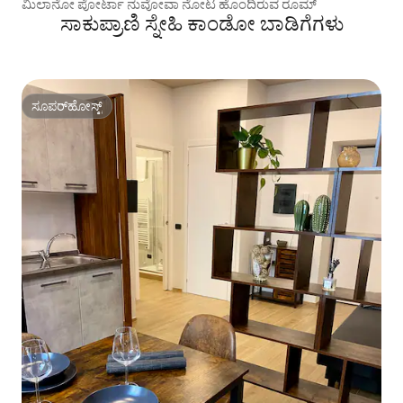
ಮಿಲಾನೋ ಪೋರ್ಟಾ ನುವೋವಾ ನೋಟ ಹೊಂದಿರುವ ರೂಮ್
ಸಾಕುಪ್ರಾಣಿ ಸ್ನೇಹಿ ಕಾಂಡೋ ಬಾಡಿಗೆಗಳು
ಸೂಪರ್‌ಹೋಸ್ಟ್
ಸೂಪರ್‌ಹೋಸ್ಟ್