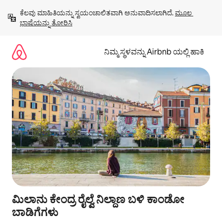
ವಿಷಯಕ್ಕೆ
ಕೆಲವು ಮಾಹಿತಿಯನ್ನು ಸ್ವಯಂಚಾಲಿತವಾಗಿ ಅನುವಾದಿಸಲಾಗಿದೆ. 
ಮೂಲ 
ಹೋಗಿ
ಭಾಷೆಯನ್ನು ತೋರಿಸಿ
ನಿಮ್ಮ ಸ್ಥಳವನ್ನು Airbnb ಯಲ್ಲಿ ಹಾಕಿ
ಮಿಲಾನು ಕೇಂದ್ರ ರೈಲ್ವೆ ನಿಲ್ದಾಣ ಬಳಿ ಕಾಂಡೋ
ಬಾಡಿಗೆಗಳು