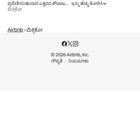
ಪ್ರವೇಶಿಸಬಹುದಾದ ಎತ್ತರದ ಶೌಚಾಲಯ ಹೊಂದಿರುವ ಬಾಡಿಗೆ ವಸತಿಗಳು
ಇನ್ನು ಹೆಚ್ಚು ತೋರಿಸಿ
ಮೆಕ್ಸಿಕೋ
Airbnb
ಮೆಕ್ಸಿಕೋ
© 2026 Airbnb, Inc.
ಗೌಪ್ಯತೆ
ನಿಯಮಗಳು