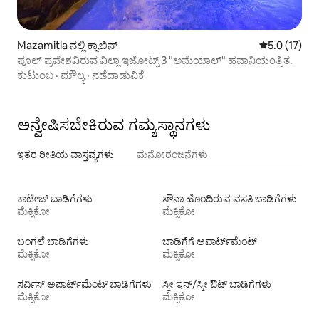
Mazamitla ನಲ್ಲಿ ಕ್ಯಾಬಿನ್
5 ರಲ್ಲಿ 5.0 ಸ
5.0 (17)
ಪೂಲ್ ಪ್ರವೇಶವಿರುವ ವಿಲ್ಲಾ ಇಜೋಟ್ಸ್ 3 "ಅಮೆಯಾಲ್" ಹವಾನಿಯಂತ್ರಿತ.
ಕುಟುಂಬ
·
ಮೌಲ್ಯ
·
ನಡೆದಾಡುವಿಕೆ
ಅನ್ವೇಷಿಸಬೇಕಿರುವ ಗಮ್ಯಸ್ಥಾನಗಳು
ಇತರ ರೀತಿಯ ವಾಸ್ತವ್ಯಗಳು
ಮನೋರಂಜನೆಗಳು
ಕಾಟೇಜ್‌ ಬಾಡಿಗೆಗಳು
ಸೌನಾ ಹೊಂದಿರುವ ವಸತಿ ಬಾಡಿಗೆಗಳು
ಮೆಕ್ಸಿಕೋ
ಮೆಕ್ಸಿಕೋ
ಬಂಗಲೆ ಬಾಡಿಗೆಗಳು
ಬಾಡಿಗೆಗೆ ಅಪಾರ್ಟ್‌ಮೆಂಟ್‌
ಮೆಕ್ಸಿಕೋ
ಮೆಕ್ಸಿಕೋ
ಸರ್ವಿಸ್ ಅಪಾರ್ಟ್‌ಮೆಂಟ್ ಬಾಡಿಗೆಗಳು
ಸ್ಕೀ ಇನ್/ಸ್ಕೀ ಔಟ್ ಬಾಡಿಗೆಗಳು
ಮೆಕ್ಸಿಕೋ
ಮೆಕ್ಸಿಕೋ