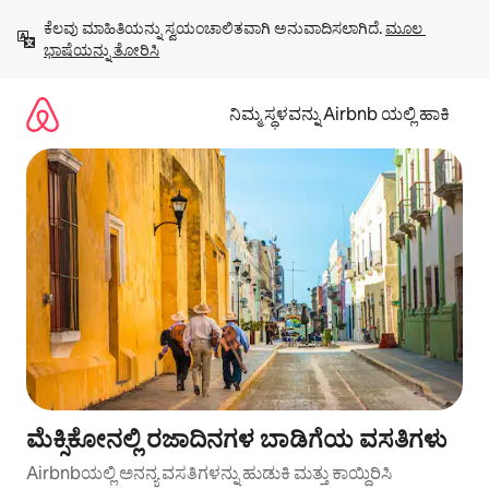
ವಿಷಯಕ್ಕೆ
ಕೆಲವು ಮಾಹಿತಿಯನ್ನು ಸ್ವಯಂಚಾಲಿತವಾಗಿ ಅನುವಾದಿಸಲಾಗಿದೆ. 
ಮೂಲ 
ಹೋಗಿ
ಭಾಷೆಯನ್ನು ತೋರಿಸಿ
ನಿಮ್ಮ ಸ್ಥಳವನ್ನು Airbnb ಯಲ್ಲಿ ಹಾಕಿ
ಮೆಕ್ಸಿಕೋನಲ್ಲಿ ರಜಾದಿನಗಳ ಬಾಡಿಗೆಯ ವಸತಿಗಳು
Airbnbಯಲ್ಲಿ ಅನನ್ಯ ವಸತಿಗಳನ್ನು ಹುಡುಕಿ ಮತ್ತು ಕಾಯ್ದಿರಿಸಿ