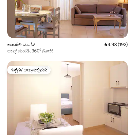
ಅಪಾರ್ಟ್‌ಮಂಟ್
5 ರಲ್ಲಿ 4.98 ಸರಾ
4.98 (192)
ಲಾಫ್ಟ್ ಮಹಡಿ, 360⁰ ನೋಟ
ಗೆಸ್ಟ್‌ಗಳ ಅಚ್ಚುಮೆಚ್ಚಿನದು
ಗೆಸ್ಟ್‌ಗಳ ಅಚ್ಚುಮೆಚ್ಚಿನದು