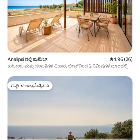
Analipsi ನಲ್ಲಿ ಕಾಟೇಜ್
5 ರಲ್ಲಿ 4.96 ಸರ
4.96 (26)
ಕುಟುಂಬ ಮತ್ತು ದಂಪತಿಗಳ ವಿಹಾರ, ಬೀಚ್‌ನಿಂದ 2 ನಿಮಿಷಗಳ ದೂರದಲ್ಲಿ
ಗೆಸ್ಟ್‌ಗಳ ಅಚ್ಚುಮೆಚ್ಚಿನದು
ಗೆಸ್ಟ್‌ಗಳ ಅಚ್ಚುಮೆಚ್ಚಿನದು