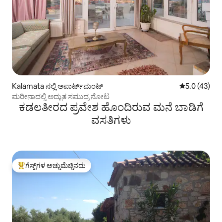
Kalamata ನಲ್ಲಿ ಅಪಾರ್ಟ್‌ಮಂಟ್
5 ರಲ್ಲಿ 5.0 ಸರ
5.0 (43)
ಮರೀನಾದಲ್ಲಿ ಅದ್ಭುತ ಸಮುದ್ರ ನೋಟ
ಕಡಲತೀರದ ಪ್ರವೇಶ ಹೊಂದಿರುವ ಮನೆ ಬಾಡಿಗೆ
ವಸತಿಗಳು
ಗೆಸ್ಟ್‌ಗಳ ಅಚ್ಚುಮೆಚ್ಚಿನದು
ಗೆಸ್ಟ್‌ಗಳಿಗೆ ಅತಿ ಹೆಚ್ಚು ಅಚ್ಚುಮೆಚ್ಚಿನದು