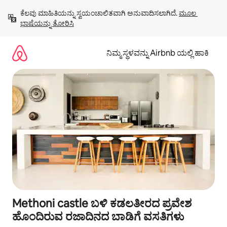
ವಿಷಯಕ್ಕೆ
ಕೆಲವು ಮಾಹಿತಿಯನ್ನು ಸ್ವಯಂಚಾಲಿತವಾಗಿ ಅನುವಾದಿಸಲಾಗಿದೆ. 
ಮೂಲ 
ಹೋಗಿ
ಭಾಷೆಯನ್ನು ತೋರಿಸಿ
ನಿಮ್ಮ ಸ್ಥಳವನ್ನು Airbnb ಯಲ್ಲಿ ಹಾಕಿ
Methoni castle ಬಳಿ ಕಡಲತೀರದ ಪ್ರವೇಶ
ಹೊಂದಿರುವ ರಜಾದಿನದ ಬಾಡಿಗೆ ವಸತಿಗಳು