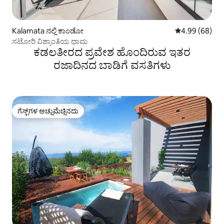
Kalamata ನಲ್ಲಿ ಕಾಂಡೋ
5 ರಲ್ಲಿ 4.99 ಸರ
4.99 (68)
ಸಟೋರಿ ವಿಶ್ರಾಂತಿಯ ಧಾಮ
ಕಡಲತೀರದ ಪ್ರವೇಶ ಹೊಂದಿರುವ ಇತರ
ರಜಾದಿನದ ಬಾಡಿಗೆ ವಸತಿಗಳು
ಗೆಸ್ಟ್‌ಗಳ ಅಚ್ಚುಮೆಚ್ಚಿನದು
ಗೆಸ್ಟ್‌ಗಳ ಅಚ್ಚುಮೆಚ್ಚಿನದು