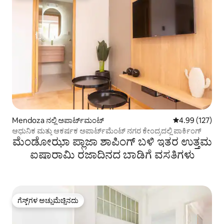
Mendoza ನಲ್ಲಿ ಅಪಾರ್ಟ್‌ಮಂಟ್
5 ರಲ್ಲಿ 4.99 ಸರಾ
4.99 (127)
ಆಧುನಿಕ ಮತ್ತು ಆಕರ್ಷಕ ಅಪಾರ್ಟ್‌ಮೆಂಟ್ ನಗರ ಕೇಂದ್ರದಲ್ಲಿ ಪಾರ್ಕಿಂಗ್
ಮೆಂಡೋಝಾ ಪ್ಲಾಜಾ ಶಾಪಿಂಗ್ ಬಳಿ ಇತರ ಉತ್ತಮ
ಐಷಾರಾಮಿ ರಜಾದಿನದ ಬಾಡಿಗೆ ವಸತಿಗಳು
ಗೆಸ್ಟ್‌ಗಳ ಅಚ್ಚುಮೆಚ್ಚಿನದು
ಗೆಸ್ಟ್‌ಗಳ ಅಚ್ಚುಮೆಚ್ಚಿನದು