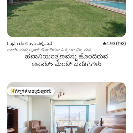
Luján de Cuyo ನಲ್ಲಿ ಮನೆ
5 ರಲ್ಲಿ 4.93 ಸರಾ
4.93 (193)
ಪಾರ್ಕ್ ಮತ್ತು ಪೂಲ್ ಹೊಂದಿರುವ 4 ಕ್ಕೆ ಆಧುನಿಕ ಮನೆ
ಹವಾನಿಯಂತ್ರಣವನ್ನು ಹೊಂದಿರುವ
ಅಪಾರ್ಟ್‌ಮೆಂಟ್‌ ಬಾಡಿಗೆಗಳು
ಗೆಸ್ಟ್‌ಗಳ ಅಚ್ಚುಮೆಚ್ಚಿನದು
ಗೆಸ್ಟ್‌ಗಳಿಗೆ ಅತಿ ಹೆಚ್ಚು ಅಚ್ಚುಮೆಚ್ಚಿನದು