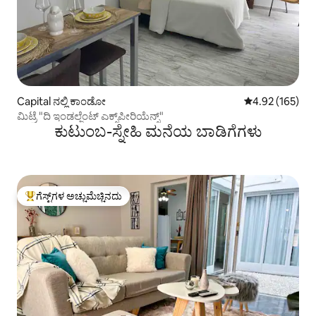
Capital ನಲ್ಲಿ ಕಾಂಡೋ
5 ರಲ್ಲಿ 4.92 ಸರಾ
4.92 (165)
ಮಿಟ್ರೆ "ದಿ ಇಂಡಲ್ಜೆಂಟ್ ಎಕ್ಸ್‌ಪೀರಿಯೆನ್ಸ್"
ಕುಟುಂಬ-ಸ್ನೇಹಿ ಮನೆಯ ಬಾಡಿಗೆಗಳು
ಗೆಸ್ಟ್‌ಗಳ ಅಚ್ಚುಮೆಚ್ಚಿನದು
ಗೆಸ್ಟ್‌ಗಳಿಗೆ ಅತಿ ಹೆಚ್ಚು ಅಚ್ಚುಮೆಚ್ಚಿನದು