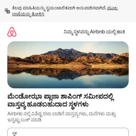
ವಿಷಯಕ್ಕೆ
ಕೆಲವು ಮಾಹಿತಿಯನ್ನು ಸ್ವಯಂಚಾಲಿತವಾಗಿ ಅನುವಾದಿಸಲಾಗಿದೆ. 
ಮೂಲ 
ಹೋಗಿ
ಭಾಷೆಯನ್ನು ತೋರಿಸಿ
ನಿಮ್ಮ ಸ್ಥಳವನ್ನು Airbnb ಯಲ್ಲಿ ಹಾಕಿ
ಮೆಂಡೋಝಾ ಪ್ಲಾಜಾ ಶಾಪಿಂಗ್ ಸಮೀಪದಲ್ಲಿ
ವಾಸ್ತವ್ಯ ಹೂಡಬಹುದಾದ ಸ್ಥಳಗಳು
Airbnb ನಲ್ಲಿ ವಿಶಿಷ್ಟ ರಜಾ ಬಾಡಿಗೆ ವಾಸ್ತವ್ಯಗಳು, ಮನೆಗಳು ಮತ್ತು
ಇನ್ನಷ್ಟು ಬುಕ್ ಮಾಡಿ
ಸ್ಥಳ