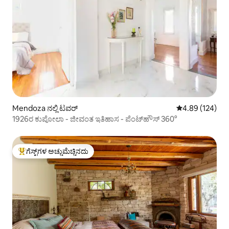
Mendoza ನಲ್ಲಿ ಟವರ್
5 ರಲ್ಲಿ 4.89 ಸರಾ
4.89 (124)
1926ರ ಕುಪೋಲಾ - ಜೀವಂತ ಇತಿಹಾಸ - ಪೆಂಟ್‌ಹೌಸ್ 360°
ಗೆಸ್ಟ್‌ಗಳ ಅಚ್ಚುಮೆಚ್ಚಿನದು
ಗೆಸ್ಟ್‌ಗಳಿಗೆ ಅತಿ ಹೆಚ್ಚು ಅಚ್ಚುಮೆಚ್ಚಿನದು