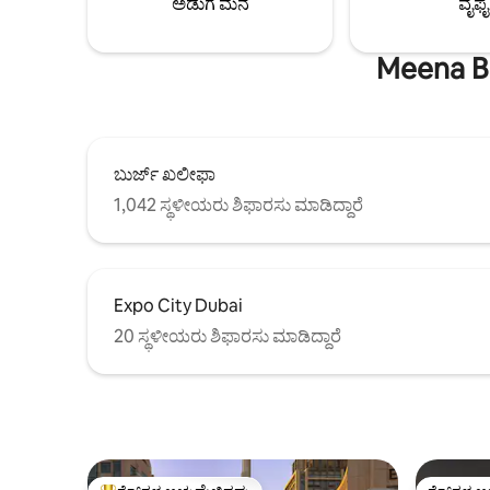
ಅಡುಗೆ ಮನೆ
ವೈಫೈ
Meena Ba
ಬುರ್ಜ್ ಖಲೀಫಾ
1,042 ಸ್ಥಳೀಯರು ಶಿಫಾರಸು ಮಾಡಿದ್ದಾರೆ
Expo City Dubai
20 ಸ್ಥಳೀಯರು ಶಿಫಾರಸು ಮಾಡಿದ್ದಾರೆ