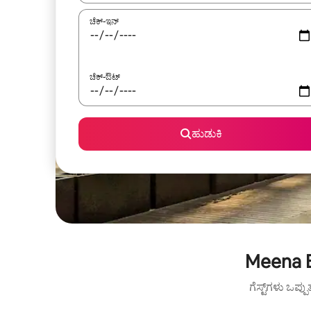
ಚೆಕ್-ಇನ್
ಚೆಕ್-ಔಟ್
ಹುಡುಕಿ
Meena B
ಗೆಸ್ಟ್‌ಗಳು ಒಪ್ಪ