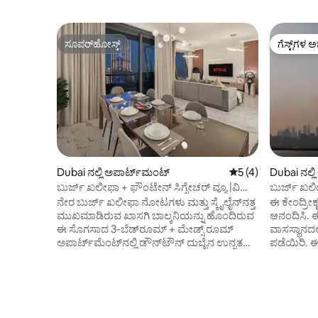
ಸೂಪರ್‌ಹೋಸ್ಟ್
ಗೆಸ್ಟ್‌ಗಳ ಅ
ಸೂಪರ್‌ಹೋಸ್ಟ್
ಗೆಸ್ಟ್‌ಗಳ ಅ
Dubai ನಲ್ಲಿ ಅಪಾರ್ಟ್‌ಮಂಟ್
5 ರಲ್ಲಿ 5 ಸರಾಸರಿ ರೇಟ
5 (4)
Dubai ನಲ್ಲ
ಬುರ್ಜ್ ಖಲೀಫಾ + ಫೌಂಟೇನ್ ಸಿಗ್ನೇಚರ್ ವ್ಯೂ |ವಿಸ್ಟಾ
ಬುರ್ಜ್ ಖಲೀ
ಲಕ್ಸ್
ನೇರ ಬುರ್ಜ್ ಖಲೀಫಾ ನೋಟಗಳು ಮತ್ತು ಸ್ಕೈಲೈನ್‌ನತ್ತ
ಈ ಕೇಂದ್ರೀಕ
ಮುಖಮಾಡಿರುವ ಖಾಸಗಿ ಬಾಲ್ಕನಿಯನ್ನು ಹೊಂದಿರುವ
ಆನಂದಿಸಿ. 
ಈ ಸೊಗಸಾದ 3-ಬೆಡ್‌ರೂಮ್ + ಮೇಡ್ಸ್ ರೂಮ್
ವಾಸಸ್ಥಾನದಲ್ಲ
ಅಪಾರ್ಟ್‌ಮೆಂಟ್‌ನಲ್ಲಿ ಡೌನ್‌ಟೌನ್ ದುಬೈನ ಉನ್ನತ
ಪಡೆಯಿರಿ. ಈ 
ದರ್ಜೆಯ ಜೀವನವನ್ನು ಅನುಭವಿಸಿ. Crown
ಬುರ್ಜ್ ಖಲೀ
Vacation ನಿಂದ ನಿರ್ವಹಿಸಲ್ಪಡುವ ಈ ನಿವಾಸವು
ಸಮುದಾಯದಲ
ಮನೆಯ ಆರಾಮವನ್ನು ಹೋಟೆಲ್-ಶೈಲಿಯ
ನೀಡುತ್ತದೆ,
ಸೌಕರ್ಯಗಳೊಂದಿಗೆ ಸಂಯೋಜಿಸುತ್ತದೆ, ಇದು
ಸುಂದರವಾದ
ಕುಟುಂಬಗಳು ಮತ್ತು ಗುಂಪುಗಳಿಗೆ ಸೂಕ್ತವಾಗಿದೆ.
ಶಾಂತಿಯುತ 