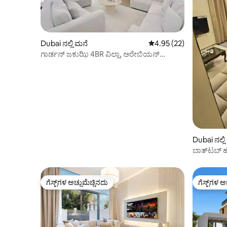
Dubai ನಲ್ಲಿ ಮನೆ
5 ರಲ್ಲಿ 4.95 ಸರಾಸರಿ ರೇಟಿಂ
4.95 (22)
ಗಾರ್ಡನ್ ಜಕುಝಿ 4BR ವಿಲ್ಲಾ, ಅರೇಬಿಯನ್
ರಾಂಚಸ್ 3
Dubai ನಲ್ಲ
ಬಾತ್‌ಟಬ್ 
ಮೆಟ್ರೋ 15 
ಗೆಸ್ಟ್‌ಗಳ ಅಚ್ಚುಮೆಚ್ಚಿನದು
ಗೆಸ್ಟ್‌ಗಳ ಅ
ಗೆಸ್ಟ್‌ಗಳ ಅಚ್ಚುಮೆಚ್ಚಿನದು
ಗೆಸ್ಟ್‌ಗಳ ಅ