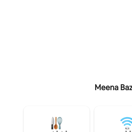
ಪ್ರೀಮಿಯಂ ಲಿನೆನ್‌ಗಳು, ಹೈ-ಸ್ಪೀಡ್ ವೈಫೈ ಮತ್ತು ದುಬೈ
ಆನಂದಿಸಿ ಸೈಟ್ ಬುರ್ಜ್ ಖಲೀಫಾ ಮತ್ತು ದುಬೈ ಮಾಲ್
ಮಾಲ್ ಮತ್ತು ದುಬೈ ಒಪೆರಾದಿಂದ ಕೆಲವೇ ಹೆಜ್ಜೆಗಳ
ಮತ್ತು SHz ರಸ್ತೆ
ದೂರದಲ್ಲಿರುವ ಪ್ರಧಾನ ಸ್ಥಳವನ್ನು ಆನಂದಿಸಿ. ಗೆಸ್ಟ್‌ಗಳು
ನಿಲ್ದಾಣಗಳಿ
ಹಂಚಿಕೆಯ ಪೂಲ್, ಜಿಮ್ ಮತ್ತು 24/7 ಭದ್ರತೆಗೆ
ವನ್ಯಜೀವಿ ಅ
ಪ್ರವೇಶವನ್ನು ಸಹ ಪಡೆಯುತ್ತಾರೆ. 6 ಗೆಸ್ಟ್‌ಗಳವರೆಗೆ
ಜುಮೇರಾಕ್ಕೆ
ಮಲಗಬಹುದು.
Meena Baza