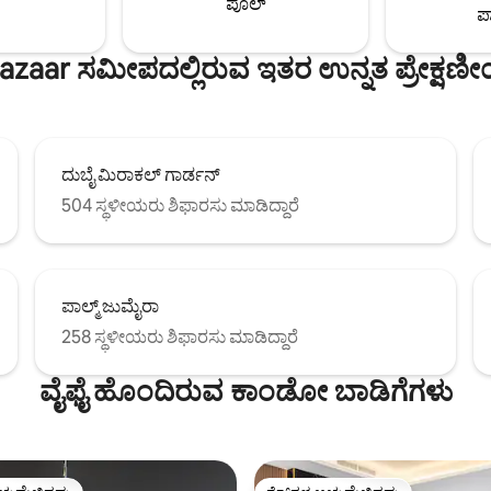
ಪೂಲ್
ಪಾ
ಕರ್ಟನ್‌ಗಳೊಂದಿಗೆ ಬರುತ್ತದೆ! ಸೂಪರ್‌ಹೋ
ನಿರ್ವಹಿಸಿದ್ದಾರೆ- ಮುನಾಝ್
zaar ಸಮೀಪದಲ್ಲಿರುವ ಇತರ ಉನ್ನತ ಪ್ರೇಕ್ಷಣೀ
ದುಬೈ ಮಿರಾಕಲ್ ಗಾರ್ಡನ್
504 ಸ್ಥಳೀಯರು ಶಿಫಾರಸು ಮಾಡಿದ್ದಾರೆ
ಪಾಲ್ಮ್ ಜುಮೈರಾ
258 ಸ್ಥಳೀಯರು ಶಿಫಾರಸು ಮಾಡಿದ್ದಾರೆ
ವೈಫೈ ಹೊಂದಿರುವ ಕಾಂಡೋ ಬಾಡಿಗೆಗಳು