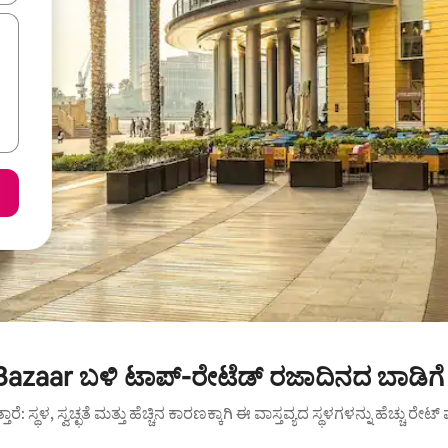
azaar ಬಳಿ ಟಾಪ್-ರೇಟೆಡ್ ರಜಾದಿನದ ಬಾಡಿಗೆ
ುತ್ತಾರೆ: ಸ್ಥಳ, ಸ್ವಚ್ಛತೆ ಮತ್ತು ಹೆಚ್ಚಿನ ಕಾರಣಕ್ಕಾಗಿ ಈ ವಾಸ್ತವ್ಯದ ಸ್ಥಳಗಳನ್ನು ಹೆಚ್ಚು ರೇ