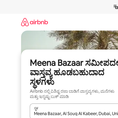
ವಿಷಯಕ್ಕೆ
ಹೋಗಿ
Meena Bazaar ಸಮೀಪದಲ್ಲ
ವಾಸ್ತವ್ಯ ಹೂಡಬಹುದಾದ
ಸ್ಥಳಗಳು
Airbnb ನಲ್ಲಿ ವಿಶಿಷ್ಟ ರಜಾ ಬಾಡಿಗೆ ವಾಸ್ತವ್ಯಗಳು, ಮನೆಗಳು
ಮತ್ತು ಇನ್ನಷ್ಟು ಬುಕ್ ಮಾಡಿ
ಸ್ಥಳ
ಫಲಿತಾಂಶಗಳು ಲಭ್ಯವಿರುವಾಗ, ಅಪ್ ಮತ್ತು ಡೌನ್ ಬಾಣದ ಕೀಲಿಗಳೊ