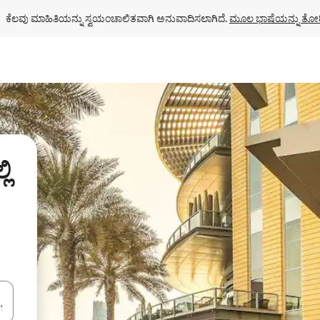
ಕೆಲವು ಮಾಹಿತಿಯನ್ನು ಸ್ವಯಂಚಾಲಿತವಾಗಿ ಅನುವಾದಿಸಲಾಗಿದೆ. 
ಮೂಲ ಭಾಷೆಯನ್ನು ತೋರ
ಿ
ಂದಿಗೆ ನ್ಯಾವಿಗೇಟ್ ಮಾಡಿ ಅಥವಾ ಸ್ಪರ್ಶ ಅಥವಾ ಸ್ವೈಪ್ ಗೆಸ್ಚರ್‌ಗಳ ಮೂಲಕ ಅನ್ವೇಷಿಸಿ.