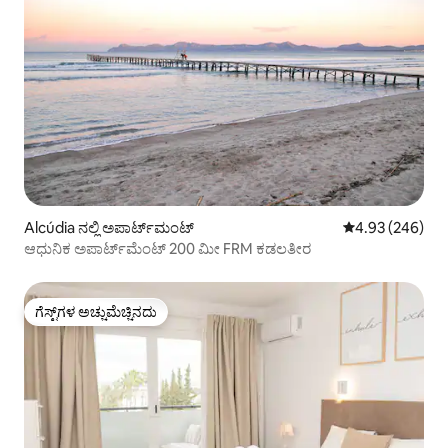
Alcúdia ನಲ್ಲಿ ಅಪಾರ್ಟ್‌ಮಂಟ್
5 ರಲ್ಲಿ 4.93 ಸರಾ
4.93 (246)
ಆಧುನಿಕ ಅಪಾರ್ಟ್‌ಮೆಂಟ್ 200 ಮೀ FRM ಕಡಲತೀರ
ಗೆಸ್ಟ್‌ಗಳ ಅಚ್ಚುಮೆಚ್ಚಿನದು
ಗೆಸ್ಟ್‌ಗಳ ಅಚ್ಚುಮೆಚ್ಚಿನದು