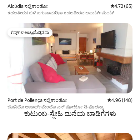
Alcúdia ನಲ್ಲಿ ಕಾಂಡೋ
5 ರಲ್ಲಿ 4.72 ಸರ
4.72 (65)
ಕಡಲತೀರದ ಬಳಿ ಐಗುವಾಮರಿನಾ ಕಡಲತೀರದ ಅಪಾರ್ಟ್‌ಮೆಂಟ್
ಗೆಸ್ಟ್‌ಗಳ ಅಚ್ಚುಮೆಚ್ಚಿನದು
ಗೆಸ್ಟ್‌ಗಳ ಅಚ್ಚುಮೆಚ್ಚಿನದು
Port de Pollença ನಲ್ಲಿ ಕಾಂಡೋ
5 ರಲ್ಲಿ 4.96 ಸರಾ
4.96 (148)
ಬೊನಿಟೊ ಅಪಾರ್ಟ್‌ಮೆಂಟೊ ಎನ್ ಪೋರ್ಟೊ ಡಿ ಪೊಲೆನ್ಸಾ
ಕುಟುಂಬ-ಸ್ನೇಹಿ ಮನೆಯ ಬಾಡಿಗೆಗಳು