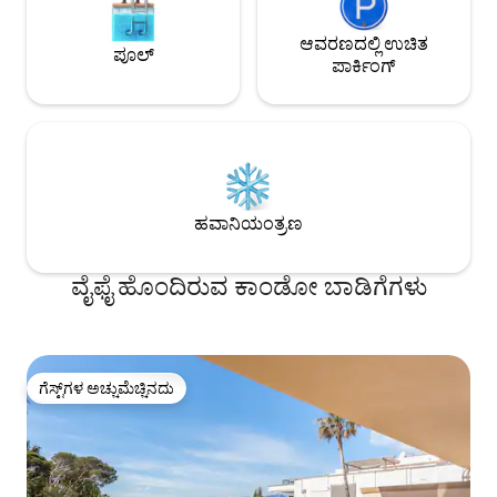
ಆವರಣದಲ್ಲಿ ಉಚಿತ
ಪೂಲ್
ಪಾರ್ಕಿಂಗ್
ಹವಾನಿಯಂತ್ರಣ
ವೈಫೈ ಹೊಂದಿರುವ ಕಾಂಡೋ ಬಾಡಿಗೆಗಳು
ಗೆಸ್ಟ್‌ಗಳ ಅಚ್ಚುಮೆಚ್ಚಿನದು
ಗೆಸ್ಟ್‌ಗಳ ಅಚ್ಚುಮೆಚ್ಚಿನದು