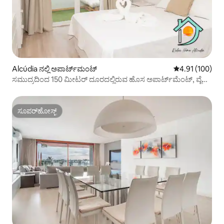
Alcúdia ನಲ್ಲಿ ಅಪಾರ್ಟ್‌ಮಂಟ್
5 ರಲ್ಲಿ 4.91 ಸರಾ
4.91 (100)
ಸಮುದ್ರದಿಂದ 150 ಮೀಟರ್ ದೂರದಲ್ಲಿರುವ ಹೊಸ ಅಪಾರ್ಟ್‌ಮೆಂಟ್, ವೈಫೈ
ಮತ್ತು ಪೂಲ್
ಸೂಪರ್‌ಹೋಸ್ಟ್
ಸೂಪರ್‌ಹೋಸ್ಟ್