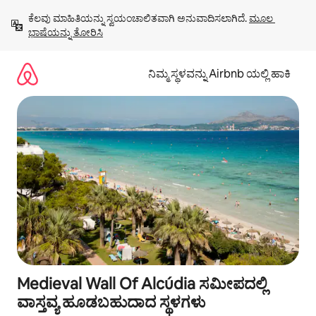
ವಿಷಯಕ್ಕೆ
ಕೆಲವು ಮಾಹಿತಿಯನ್ನು ಸ್ವಯಂಚಾಲಿತವಾಗಿ ಅನುವಾದಿಸಲಾಗಿದೆ. 
ಮೂಲ 
ಹೋಗಿ
ಭಾಷೆಯನ್ನು ತೋರಿಸಿ
ನಿಮ್ಮ ಸ್ಥಳವನ್ನು Airbnb ಯಲ್ಲಿ ಹಾಕಿ
Medieval Wall Of Alcúdia ಸಮೀಪದಲ್ಲಿ
ವಾಸ್ತವ್ಯ ಹೂಡಬಹುದಾದ ಸ್ಥಳಗಳು