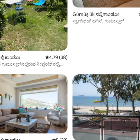
Gümüşlük ನಲ್ಲಿ ಕಾಂಡೋ
ಸ್ಟಾಗ್‌ವುಡ್ ಹೌಸ್, ಗುಮುಸ್ಲುಕ್
ಗ್, 28 ವಿಮರ್ಶೆಗಳು
್ಲಿ ಕಾಂಡೋ
5 ರಲ್ಲಿ 4.79 ಸರಾಸರಿ ರೇಟಿಂಗ್, 38 ವಿಮರ್ಶೆಗಳು
4.79 (38)
ುಮುಸ್ಲುಕ್‌ನಲ್ಲಿರುವ ಸೀಫ್ರಂಟ್‌ನಲ್ಲಿ
 ಕಲ್ಲಿನ ಮನೆ
ಗ್, 64 ವಿಮರ್ಶೆಗಳು