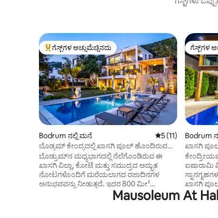
ಗೆಸ್ಟ್‌ಗಳು ಒಪ್ಪ
ಗೆಸ್ಟ್‌ಗಳ ಅಚ್ಚುಮೆಚ್ಚಿನದು
ಗೆಸ್ಟ್‌ಗಳ ಅ
ಗೆಸ್ಟ್‌ಗಳಿಗೆ ಅತಿ ಹೆಚ್ಚು ಅಚ್ಚುಮೆಚ್ಚಿನದು
ಗೆಸ್ಟ್‌ಗಳ ಅ
Bodrum ನಲ್ಲಿ ಮನೆ
5 ರಲ್ಲಿ 5 ಸರಾಸರಿ ರೇಟಿ
5 (11)
Bodrum ನಲ್ಲ
ಬೊಡ್ರಮ್ ಕೇಂದ್ರದಲ್ಲಿ ಖಾಸಗಿ ಪೂಲ್ ಹೊಂದಿರುವ
ಖಾಸಗಿ ಪೂಲ್/
ಐಷಾರಾಮಿ ವಿಲ್ಲಾ
ಐಷಾರಾಮಿ ವಿ
ಬೊಡ್ರುಮ್‌ನ ಮಧ್ಯಭಾಗದಲ್ಲಿ ನೆಲೆಗೊಂಡಿರುವ ಈ
ಕೇಂದ್ರೀಯವ
ಖಾಸಗಿ ವಿಲ್ಲಾ, ಕೋಟೆ ಮತ್ತು ಸಮುದ್ರದ ಅದ್ಭುತ
ಐಷಾರಾಮಿ ವಿ
ನೋಟಗಳೊಂದಿಗೆ ಮರೆಯಲಾಗದ ರಜಾದಿನಗಳ
ಸ್ನಾನಗೃಹಗಳ
ಅನುಭವವನ್ನು ನೀಡುತ್ತದೆ. ಇದರ 800 ಮೀ²
ಖಾಸಗಿ ಪೂಲ್
Mausoleum At Hali
ವಿಸ್ತಾರವಾದ ಉದ್ಯಾನ ಮತ್ತು ದೊಡ್ಡ ಖಾಸಗಿ
ಕಾರುಗಳಿಗೆ ಮ
ಈಜುಕೊಳದೊಂದಿಗೆ, ನೀವು ಆರಾಮ ಮತ್ತು ಗೌಪ್ಯತೆ
ಎಲ್ಲಾ ಕೊಠ
ಎರಡನ್ನೂ ಆನಂದಿಸುವಿರಿ. ಈ ವಿಲ್ಲಾದಲ್ಲಿ ಗರಿಷ್ಠ 10
ಮತ್ತು ವಿಲ್ಲಾ