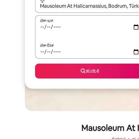
ಫಲಿತಾಂಶಗಳು ಲಭ್ಯವಿರುವಾಗ, ಅಪ್ ಮತ್ತು ಡೌನ್ ಬಾಣದ ಕೀಲಿಗಳೊ
ಚೆಕ್-ಇನ್
ಚೆಕ್-ಔಟ್
ಹುಡುಕಿ
Mausoleum At H