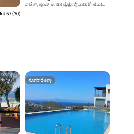
ಬಿಟೆಜ್, ಪೂಲ್,ಉಚಿತ ವೈಫೈನಲ್ಲಿ ಬಾಡಿಗೆಗೆ ಹೊಸ
ಅಪಾರ್ಟ್‌ಮೆಂಟ್
5 ರಲ್ಲಿ 4.67 ಸರಾಸರಿ ರೇಟಿಂಗ್, 30 ವಿಮರ್ಶೆಗಳು
4.67 (30)
ಸೂಪರ್‌ಹೋಸ್ಟ್
ಸೂಪರ್‌ಹೋಸ್ಟ್