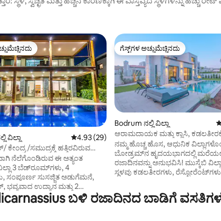
ುತ್ತಾರೆ: ಸ್ಥಳ, ಸ್ವಚ್ಛತೆ ಮತ್ತು ಹೆಚ್ಚಿನ ಕಾರಣಕ್ಕಾಗಿ ಈ ವಾಸ್ತವ್ಯದ ಸ್ಥಳಗಳನ್ನು ಹೆಚ್ಚು ರೇ
ಚ್ಚುಮೆಚ್ಚಿನದು
ಗೆಸ್ಟ್‌ಗಳ ಅಚ್ಚುಮೆಚ್ಚಿನದು
ಚ್ಚುಮೆಚ್ಚಿನದು
ಗೆಸ್ಟ್‌ಗಳ ಅಚ್ಚುಮೆಚ್ಚಿನದು
Bodrum ನಲ್ಲಿ ವಿಲ್ಲಾ
5
ಆರಾಮದಾಯಕ ಮತ್ತು ಕ್ಲಾಸಿ, ಕಡಲತೀರಕ್ಕ
ಂಗ್, 11 ವಿಮರ್ಶೆಗಳು
ಿ ವಿಲ್ಲಾ
5 ರಲ್ಲಿ 4.93 ಸರಾಸರಿ ರೇಟಿಂಗ್, 29 ವಿಮರ್ಶೆಗಳು
4.93 (29)
ನಿಮಿಷಗಳ ನಡಿಗೆ
ನಮ್ಮ ಹೊಚ್ಚ ಹೊಸ, ಆಧುನಿಕ ವಿಲ್ಲಾಗಳೊಂ
 ಕೇಂದ್ರ /ಸಮುದ್ರಕ್ಕೆ ಹತ್ತಿರವಿರುವ
ಬೋಡ್ರಮ್‌ನ ಹೃದಯಭಾಗದಲ್ಲಿ ಮರೆ
ಲ್ಲಾ
ಾಗಿ ನೆಲೆಗೊಂಡಿರುವ ಈ ಅತ್ಯಂತ
ರಜಾದಿನವನ್ನು ಅನುಭವಿಸಿ! ಮುಸ್ಕೆಬಿ ವಿಲ್ಲಾಸ್‌ನ ಕೇಂದ್ರ
ಲ್ಲಾ 3 ಬೆಡ್‌ರೂಮ್‌ಗಳು, 4
ಸ್ಥಳವು ಕಡಲತೀರಗಳು, ರೆಸ್ಟೋರೆಂಟ್‌ಗಳು
ು, ಸಂಪೂರ್ಣ ಸುಸಜ್ಜಿತ ಅಡುಗೆಮನೆ,
ಮನರಂಜನೆಗೆ ಸುಲಭ ಪ್ರವೇಶವನ್ನು ನೀಡುತ್ತದೆ.
, ಭವ್ಯವಾದ ಉದ್ಯಾನ ಮತ್ತು 2
ವಿಲ್ಲಾದಲ್ಲಿ ನಿಮ್ಮ ಸ್ವಂತ ಪೂಲ್ ಮತ್ತು ಉದ
carnassius ಬಳಿ ರಜಾದಿನದ ಬಾಡಿಗೆ ವಸತಿಗಳ
ುಚ್ಚಿದ ಪಾರ್ಕಿಂಗ್ ಅನ್ನು ನೀಡುತ್ತದೆ.
ಗೌಪ್ಯತೆಯನ್ನು ಆನಂದಿಸಿ, ಆದರೆ ನಮ್ಮ
ಡಿಗಳು ಹವಾನಿಯಂತ್ರಣವನ್ನು ಹೊಂದಿವೆ
ಚಿಂತನಶೀಲವಾಗಿ ವಿನ್ಯಾಸಗೊಳಿಸಲಾದ
 ಸ್ಮಾರ್ಟ್ ಟಿವಿ, ಸೂಪರ್ ಫಾಸ್ಟ್ ವೈ-ಫೈ,
ಒಳಾಂಗಣಗಳು ಅಂತಿಮ ಆರಾಮವನ್ನು ಒದಗ