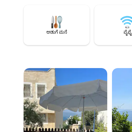
ಜನರು ವಾಸ್ತವ್ಯ ಹೂಡಬಹುದು ಮತ್ತು ಇದು 4
ಲಾಂಡ್ರಿ ಮತ್ತ
ವಿಶಾಲವಾದ ಬೆಡ್‌ರೂಮ್‌ಗಳು ಮತ್ತು 2
ಸಾಪ್ತಾಹಿಕ ಕ
ಅಡುಗೆಮನೆಗಳನ್ನು ಹೊಂದಿದೆ. ಕುಟುಂಬಗಳು ಮತ್ತು
ಸಮಯದ ಬೆಂ
ಸ್ನೇಹಿತರ ಗುಂಪುಗಳಿಗೆ ಸೂಕ್ತವಾದ ಈ ವಿಲ್ಲಾ
ಸಂತೋಷಕರ,
ಕಡಲತೀರಗಳು, ರೆಸ್ಟೋರೆಂಟ್‌ಗಳು ಮತ್ತು ಬೊಡ್ರಮ್‌ನ
ಅನುಭವವನ್ನು
ರೋಮಾಂಚಕ ಕೇಂದ್ರದಿಂದ ಸ್ವಲ್ಪ ದೂರದಲ್ಲಿದೆ.
ಸೌಕರ್ಯವು 
ಅಡುಗೆ ಮನೆ
ವೈಫೈ
ಎರಡೂ ಕೇಂದ್ರಕ್ಕೆ ಹತ್ತಿರವಾಗಿವೆ ಮತ್ತು ಶಾಂತಿಯುತ
ಸಿಸ್ಟಮ್‌ನೊಂ
ರಜಾದಿನಗಳಿಗೆ ಪರಿಪೂರ್ಣ ಆಯ್ಕೆಯಾಗಿವೆ