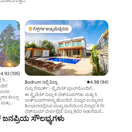
ಟ್ ಮಾಡಲಾಗುತ್ತದೆ.
Bodrum ನಲ
ಗೆಸ್ಟ್‌ಗಳ ಅಚ್ಚುಮೆಚ್ಚಿನದು
ಸೂಪರ್‌ಹೋ
ಗೆಸ್ಟ್‌ಗಳಿಗೆ ಅತಿ ಹೆಚ್ಚು ಅಚ್ಚುಮೆಚ್ಚಿನದು
ಸೂಪರ್‌ಹೋ
ಖಾಸಗಿ ಬೀಚ
ಏಜಿಯನ್ ವಿ
Luxury 5
Private B
Welcome t
storey se
coastal lifestyle. Feat
living ro
and garde
 ರಲ್ಲಿ 4.92 ಸರಾಸರಿ ರೇಟಿಂಗ್, 105 ವಿಮರ್ಶೆಗಳು
4.92 (105)
private beach. Guests e
ೆ 5
Bodrum ನಲ್ಲಿ ವಿಲ್ಲಾ
5 ರಲ್ಲಿ 4.98 ಸರಾಸರಿ ರೇಟಿ
4.98 (94)
the reso
ದಿಗೆ
ವಿಲ್ಲಾ ರೆನಾರ್ಡ್ - ಪ್ರೈವೇಟ್ ಪೂಲ್‌ನೊಂದಿಗೆ
rooms. Th
ಯಲಾಗದ
ಮಧ್ಯದಲ್ಲಿದೆ
ಈ ಪ್ರೈವೇಟ್ ವಿಲ್ಲಾ 4 ಬೆಡ್‌ರೂಮ್‌ಗಳು ಮತ್ತು 5
restaura
ಬಾತ್‌ರೂಮ್‌ಗಳನ್ನು ಹೊಂದಿದೆ. ವಿಲ್ಲಾದ ಉದ್ಯಾನದ
to late O
 ಮತ್ತು
ಹಿಂಭಾಗದಲ್ಲಿರುವ ಮುಖ್ಯ ಮನೆಯಿಂದ ವಿಲ್ಲಾದ 4 ನೇ
 ಪ್ರತಿ
ಬೆಡ್‌ರೂಮ್ ಬೇರ್ಪಟ್ಟಿದೆ. ವಿಲ್ಲಾ ತೆರೆದ ಅಡುಗೆಮನೆ
್ಯಾನದ
 ಜನಪ್ರಿಯ ಸೌಲಭ್ಯಗಳು
ಮತ್ತು ಊಟದ ಪ್ರದೇಶವನ್ನು ಹೊಂದಿರುವ ದೊಡ್ಡ
ಲಿವಿಂಗ್ ರೂಮ್ ಅನ್ನು ಹೊಂದಿದೆ. ಡ್ರೆಸ್ಸಿಂಗ್ ರೂಮ್,
ವಾಷರ್ ಮತ್ತು ಡ್ರೈಯರ್ ಹೊಂದಿರುವ ಲಾಂಡ್ರಿ ರೂಮ್
ಿಸುತ್ತವೆ.