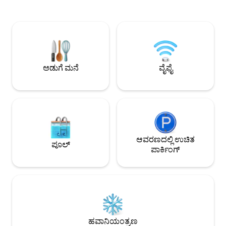
ಹೊರಾಂಗಣ ಮಾರುಕಟ್ಟೆಗೆ ನಡೆದು ಹೋಗಿ. ಎರಡು
ದೂರದಲ್ಲಿರುವ ಆಹಾರ ಕಾಡ
ಕೋಣೆಗಳ ಸೂಟ್. ಕ್ವೀನ್ ಬೆಡ್. 50 ಇಂಚಿನ ಟಿವಿ
ನೆಲೆಗೊಂಡಿದೆ. ಮಲಗು
ಹೊಂದಿರುವ ಲಿವಿಂಗ್ ರೂಮ್. ಆಸನ ಪ್ರದೇಶ, ಸಣ್ಣ
ಗಾತ್ರದ ಹಾಸಿಗೆ, ಲಾಫ್ಟ್
ಅಡುಗೆಮನೆ, ಊಟದ ಮೇಜು, ವಿಶ್ರಾಂತಿ ಕುರ್ಚಿಗಳನ್ನು
ಇದು ಕಡಿಮೆ ಸೀಲಿಂಗ್ ಅ
ಹೊಂದಿರುವ ದೊಡ್ಡ ಮೇಲ್ಛಾವಣಿಯಿರುವ ಡೆಕ್.
ಕಡಿದಾದ ಕಿರಿದಾದ ಮೆಟ್
ಹೊರಾಂಗಣ ಶವರ್. ದಂಪತಿಗಳು ಮತ್ತು ಏಕಾಂಗಿ
ಪ್ರವೇಶಿಸಬಹುದು. ಸಸ್ಯಶ
ಪ್ರವಾಸಿಗರು ಮಾತ್ರ. ಧೂಮಪಾನ ನಿಷೇಧ.
ಪ್ರವೇಶ. ಫಾರ್ಮ್‌ಸ್ಟ್ಯ
ಅಡುಗೆ ಮನೆ
ವೈಫೈ
ಮೊಟ್ಟೆಗಳು, ಮನೆಯಲ್ಲ
ಆವರಣದಲ್ಲಿ ಉಚಿತ
ಪೂಲ್
ಪಾರ್ಕಿಂಗ್
ಹವಾನಿಯಂತ್ರಣ