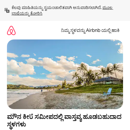
ವಿಷಯಕ್ಕೆ
ಕೆಲವು ಮಾಹಿತಿಯನ್ನು ಸ್ವಯಂಚಾಲಿತವಾಗಿ ಅನುವಾದಿಸಲಾಗಿದೆ. 
ಮೂಲ 
ಹೋಗಿ
ಭಾಷೆಯನ್ನು ತೋರಿಸಿ
ನಿಮ್ಮ ಸ್ಥಳವನ್ನು Airbnb ಯಲ್ಲಿ ಹಾಕಿ
ಮೌನ ಕೀئا ಸಮೀಪದಲ್ಲಿ ವಾಸ್ತವ್ಯ ಹೂಡಬಹುದಾದ
ಸ್ಥಳಗಳು