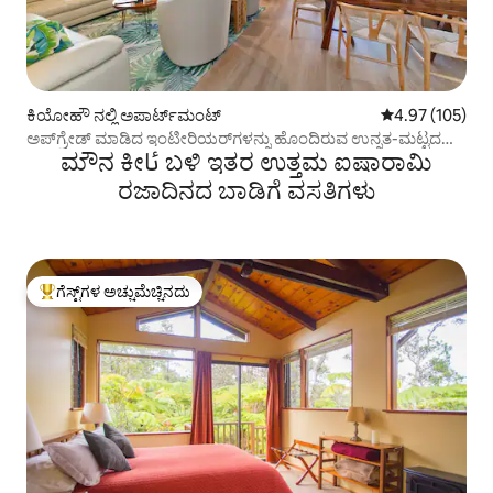
ಕಿಯೋಹೌ ನಲ್ಲಿ ಅಪಾರ್ಟ್‌ಮಂಟ್
5 ರಲ್ಲಿ 4.97 ಸರಾ
4.97 (105)
ಅಪ್‌ಗ್ರೇಡ್ ಮಾಡಿದ ಇಂಟೀರಿಯರ್‌ಗಳನ್ನು ಹೊಂದಿರುವ ಉನ್ನತ-ಮಟ್ಟದ
ಮೌನ ಕೀئا ಬಳಿ ಇತರ ಉತ್ತಮ ಐಷಾರಾಮಿ
ಸಾಗರ ಅಭಯಾರಣ್ಯ
ರಜಾದಿನದ ಬಾಡಿಗೆ ವಸತಿಗಳು
ಗೆಸ್ಟ್‌ಗಳ ಅಚ್ಚುಮೆಚ್ಚಿನದು
ಗೆಸ್ಟ್‌ಗಳಿಗೆ ಅತಿ ಹೆಚ್ಚು ಅಚ್ಚುಮೆಚ್ಚಿನದು