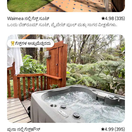
Waimea ನಲ್ಲಿ ಗೆಸ್ಟ್ ಸೂಟ್
5 ರಲ್ಲಿ 4.98 ಸರಾ
4.98 (335)
ಒಂದು ಬೆಡ್‌ರೂಮ್ ಸೂಟ್, ಪ್ರೈವೇಟ್ ಪೂಲ್ ಮತ್ತು ಸಾಗರ ವೀಕ್ಷಣೆಗಳು.
ಗೆಸ್ಟ್‌ಗಳ ಅಚ್ಚುಮೆಚ್ಚಿನದು
ಗೆಸ್ಟ್‌ಗಳಿಗೆ ಅತಿ ಹೆಚ್ಚು ಅಚ್ಚುಮೆಚ್ಚಿನದು
ಪುನಾ ನಲ್ಲಿ ಗೆಸ್ಟ್‌ಹೌಸ್
5 ರಲ್ಲಿ 4.99 ಸರಾ
4.99 (395)