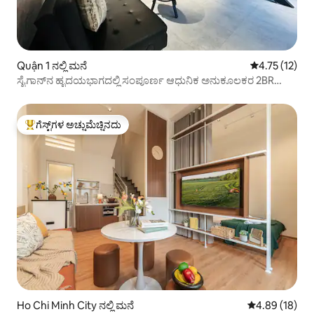
Quận 1 ನಲ್ಲಿ ಮನೆ
5 ರಲ್ಲಿ 4.75 ಸರ
4.75 (12)
ಸೈಗಾನ್‌ನ ಹೃದಯಭಾಗದಲ್ಲಿ ಸಂಪೂರ್ಣ ಆಧುನಿಕ ಅನುಕೂಲಕರ 2BR
ಜೆಮ್
ಗೆಸ್ಟ್‌ಗಳ ಅಚ್ಚುಮೆಚ್ಚಿನದು
ಗೆಸ್ಟ್‌ಗಳಿಗೆ ಅತಿ ಹೆಚ್ಚು ಅಚ್ಚುಮೆಚ್ಚಿನದು
Ho Chi Minh City ನಲ್ಲಿ ಮನೆ
5 ರಲ್ಲಿ 4.89 ಸರ
4.89 (18)