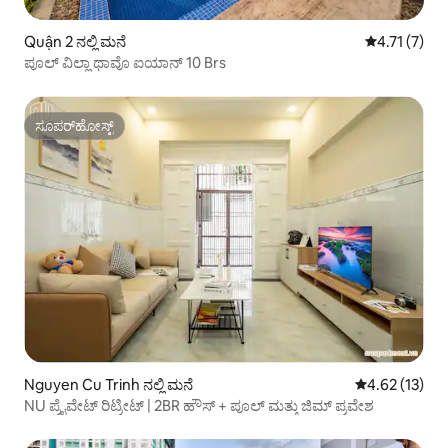
Quận 2 ನಲ್ಲಿ ಮನೆ
5 ರಲ್ಲಿ 4.71 
4.71 (7)
ಪೂಲ್ ವಿಲ್ಲಾ ಥಾವೊ ಐಯಾನ್ 10 Brs
ಸೂಪರ್‌ಹೋಸ್ಟ್
ಸೂಪರ್‌ಹೋಸ್ಟ್
Nguyen Cu Trinh ನಲ್ಲಿ ಮನೆ
5 ರಲ್ಲಿ 4.62 ಸರ
4.62 (13)
NU ಪ್ರೈವೇಟ್ ರಿಟ್ರೀಟ್ | 2BR ಹೌಸ್ + ಪೂಲ್ ಮತ್ತು ಜಿಮ್ ಪ್ರವೇಶ