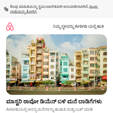
ವಿಷಯಕ್ಕೆ
ಕೆಲವು ಮಾಹಿತಿಯನ್ನು ಸ್ವಯಂಚಾಲಿತವಾಗಿ ಅನುವಾದಿಸಲಾಗಿದೆ. 
ಮೂಲ 
ಹೋಗಿ
ಭಾಷೆಯನ್ನು ತೋರಿಸಿ
ನಿಮ್ಮ ಸ್ಥಳವನ್ನು Airbnb ಯಲ್ಲಿ ಹಾಕಿ
ಮಾಸ್ಟರಿ ಠಾವೋ ಡಿಯೆನ್ ಬಳಿ ಮನೆ ಬಾಡಿಗೆಗಳು
Airbnbಯಲ್ಲಿ ಅನನ್ಯ ಮನೆಗಳನ್ನು ಹುಡುಕಿ ಮತ್ತು ಬುಕ್ ಮಾಡಿ