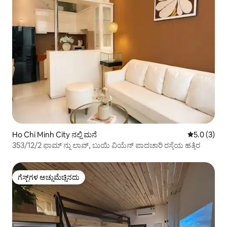
Ho Chi Minh City ನಲ್ಲಿ ಮನೆ
5 ರಲ್ಲಿ 5.0 
5.0 (3)
353/12/2 ಫಾಮ್ ನ್ಗು ಲಾವ್, ಬುಯಿ ವಿಯೆನ್ ಪಾದಚಾರಿ ರಸ್ತೆಯ ಹತ್ತಿರ
ಗೆಸ್ಟ್‌ಗಳ ಅಚ್ಚುಮೆಚ್ಚಿನದು
ಗೆಸ್ಟ್‌ಗಳ ಅಚ್ಚುಮೆಚ್ಚಿನದು