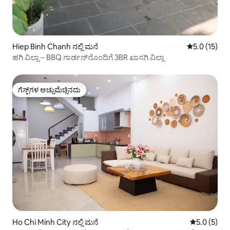
Hiep Binh Chanh ನಲ್ಲಿ ಮನೆ
5 ರಲ್ಲಿ 5.0 ಸ
5.0 (15)
ಹಗಿ ವಿಲ್ಲಾ – BBQ ಗಾರ್ಡನ್‌ನೊಂದಿಗೆ 3BR ಖಾಸಗಿ ವಿಲ್ಲಾ
ಗೆಸ್ಟ್‌ಗಳ ಅಚ್ಚುಮೆಚ್ಚಿನದು
ಗೆಸ್ಟ್‌ಗಳ ಅಚ್ಚುಮೆಚ್ಚಿನದು
Ho Chi Minh City ನಲ್ಲಿ ಮನೆ
5 ರಲ್ಲಿ 5.0 
5.0 (5)