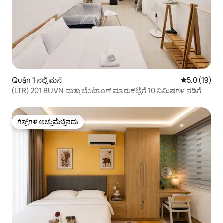
Quận 1 ನಲ್ಲಿ ಮನೆ
5 ರಲ್ಲಿ 5.0 ಸರ
5.0 (19)
(LTR) 201 BUVN ಮತ್ತು ಬೆಂಟಾಂಗ್ ಮಾರುಕಟ್ಟೆಗೆ 10 ನಿಮಿಷಗಳ ನಡಿಗೆ
ಗೆಸ್ಟ್‌ಗಳ ಅಚ್ಚುಮೆಚ್ಚಿನದು
ಗೆಸ್ಟ್‌ಗಳ ಅಚ್ಚುಮೆಚ್ಚಿನದು