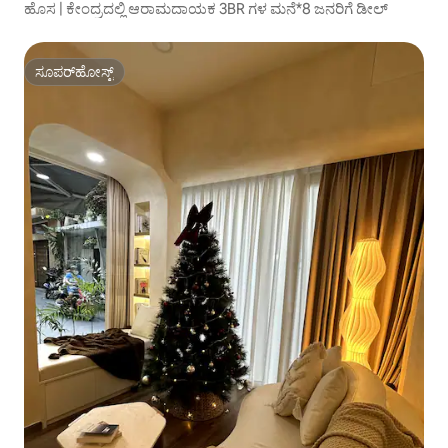
ಹೊಸ | ಕೇಂದ್ರದಲ್ಲಿ ಆರಾಮದಾಯಕ 3BR ಗಳ ಮನೆ*8 ಜನರಿಗೆ ಡೀಲ್
ಸೂಪರ್‌ಹೋಸ್ಟ್
ಸೂಪರ್‌ಹೋಸ್ಟ್