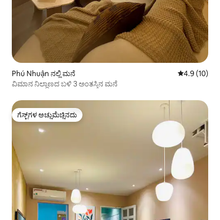
Phú Nhuận ನಲ್ಲಿ ಮನೆ
5 ರಲ್ಲಿ 4.9 ಸರ
4.9 (10)
ವಿಮಾನ ನಿಲ್ದಾಣದ ಬಳಿ 3 ಅಂತಸ್ತಿನ ಮನೆ
ಗೆಸ್ಟ್‌ಗಳ ಅಚ್ಚುಮೆಚ್ಚಿನದು
ಗೆಸ್ಟ್‌ಗಳ ಅಚ್ಚುಮೆಚ್ಚಿನದು