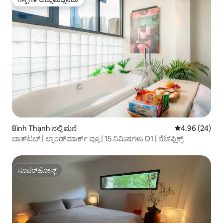
ಗೆಸ್ಟ್‌ಗಳ ಅಚ್ಚುಮೆಚ್ಚಿನದು
Bình Thạnh ನಲ್ಲಿ ಮನೆ
5 ರಲ್ಲಿ 4.96 ಸರ
4.96 (24)
ಬಾತ್‌ಟಬ್ | ಲ್ಯಾಂಡ್‌ಮಾರ್ಕ್ ವ್ಯೂ | 15 ನಿಮಿಷಗಳು D1 | ನೆಟ್‌ಫ್ಲಿಕ್ಸ್
ಸೂಪರ್‌ಹೋಸ್ಟ್
ಸೂಪರ್‌ಹೋಸ್ಟ್