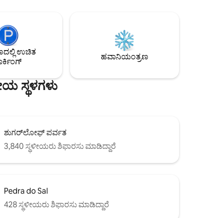
ಹೊಂದಿಕೊಳ್ಳುವ ಎರಡು ಸಿಂಗಲ್ ಹಾಸಿಗೆಗಳನ್ನು
ಜಲಪಾತಗಳ
ಹೊಂದಿದೆ, ಇದು 5 ಜನರಿಗೆ ಅವಕಾಶ ಕಲ್ಪಿಸುತ್ತದೆ.
ರದೇಶವನ್ನು
ದೊಡ್ಡ ಬಾತ್‌ರೂಮ್ ಮತ್ತು ಆಧುನಿಕ ಸುಸಜ್ಜಿತ
ತು ಜನರು
ಅಡುಗೆಮನೆ. ಇದು ಸಬ್‌ವೇ ಸ್ಟೇಷನ್ ಗ್ಲೋರಿಯಾ,
ಲವು
ಸೂಪರ್‌ಮಾರ್ಕೆಟ್, ಫಾರ್ಮಸಿಯಿಂದ 5 ಬ್ಲಾಕ್‌ಗಳ
ಿಯನ್ನು
ದೂರದಲ್ಲಿದೆ...
ಲ್ಲಿ ಉಚಿತ
್ತವಾಗಿದೆ.
ಹವಾನಿಯಂತ್ರಣ
ರ್ಕಿಂಗ್
ೀಯ ಸ್ಥಳಗಳು
ಶುಗರ್‌ಲೋಫ್ ಪರ್ವತ
3,840 ಸ್ಥಳೀಯರು ಶಿಫಾರಸು ಮಾಡಿದ್ದಾರೆ
Pedra do Sal
428 ಸ್ಥಳೀಯರು ಶಿಫಾರಸು ಮಾಡಿದ್ದಾರೆ