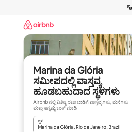
ವಿಷಯಕ್ಕೆ
ಹೋಗಿ
Marina da Glória
ಸಮೀಪದಲ್ಲಿ ವಾಸ್ತವ್ಯ
ಹೂಡಬಹುದಾದ ಸ್ಥಳಗಳು
Airbnb ನಲ್ಲಿ ವಿಶಿಷ್ಟ ರಜಾ ಬಾಡಿಗೆ ವಾಸ್ತವ್ಯಗಳು, ಮನೆಗಳು
ಮತ್ತು ಇನ್ನಷ್ಟು ಬುಕ್ ಮಾಡಿ
ಸ್ಥಳ
ಫಲಿತಾಂಶಗಳು ಲಭ್ಯವಿರುವಾಗ, ಅಪ್ ಮತ್ತು ಡೌನ್ ಬಾಣದ ಕೀಲಿಗಳೊ