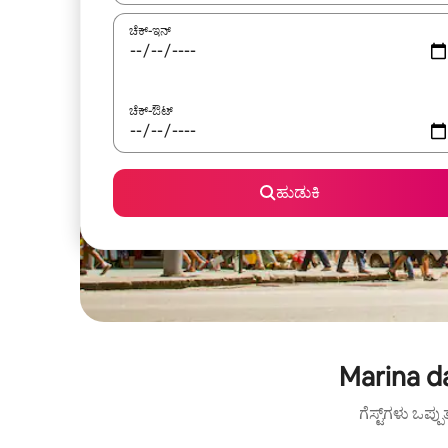
ಚೆಕ್-ಇನ್
ಚೆಕ್-ಔಟ್
ಹುಡುಕಿ
Marina da
ಗೆಸ್ಟ್‌ಗಳು ಒಪ್ಪ