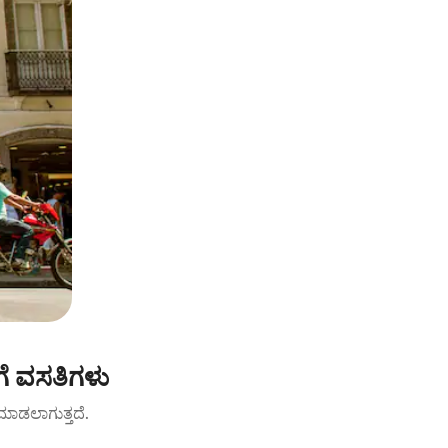
ಗೆ ವಸತಿಗಳು
ಟ್ ಮಾಡಲಾಗುತ್ತದೆ.