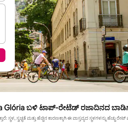
 Glória ಬಳಿ ಟಾಪ್-ರೇಟೆಡ್ ರಜಾದಿನದ ಬಾಡಿ
ುತ್ತಾರೆ: ಸ್ಥಳ, ಸ್ವಚ್ಛತೆ ಮತ್ತು ಹೆಚ್ಚಿನ ಕಾರಣಕ್ಕಾಗಿ ಈ ವಾಸ್ತವ್ಯದ ಸ್ಥಳಗಳನ್ನು ಹೆಚ್ಚು ರೇ