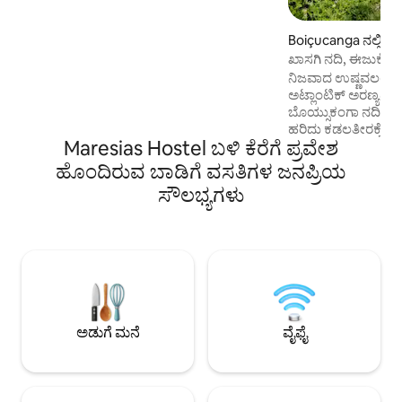
ಮಹಡಿಯಲ್ಲಿ, ಕಿಂಗ್ ಸೈಜ್ ಹಾಸಿಗೆಯಿರುವ ಎನ್-
ಸೂಟ್, ನಕ್ಷತ್ರಗಳ ನೋಟ, ಬಾತ್‌ಟಬ್ ಮತ್ತು ಬಾಲ್ಕನಿ.
ಪೂಲ್ ಟೇಬಲ್, ಹ್ಯಾಮಾಕ್ ಮತ್ತು ಜಲಪಾತದ
Boiçucanga ನಲ್ಲಿ ಮನ
ವೀಕ್ಷಣಾ ಸ್ಥಳಕ್ಕೆ ಸೇತುವೆಯ ಮೂಲಕ ಪ್ರವೇಶವಿರುವ
ಖಾಸಗಿ ನದಿ, ಈಜುಕೊಳ ಮತ
ದೊಡ್ಡ ಬಾಲ್ಕನಿ. ಜಲಪಾತದ ಶಬ್ದದೊಂದಿಗೆ ವಿಶ್ರಾಂತಿ
ನಿಜವಾದ ಉಷ್ಣವಲಯದ ಸ
ಪಡೆಯಲು ಮತ್ತು ಮರೆಯಲಾಗದ ಕ್ಷಣಗಳನ್ನು
ಅಟ್ಲಾಂಟಿಕ್ ಅರಣ್ಯದಿಂದ
ಆನಂದಿಸಲು ಸೂಕ್ತವಾಗಿದೆ.
ಬೊಯ್ಸುಕಂಗಾ ನದಿಯು
ಹರಿದು ಕಡಲತೀರಕ್ಕೆ ಸೇರುತ್ತದೆ. ಈ
Maresias Hostel ಬಳಿ ಕೆರೆಗೆ ಪ್ರವೇಶ
ಅತಿಥಿಗಳಿಗೆ ಆರಾಮವಾಗಿ
ಪ್ರಕೃತಿಯೊಂದಿಗೆ ಸಂಯೋ
ಹೊಂದಿರುವ ಬಾಡಿಗೆ ವಸತಿಗಳ ಜನಪ್ರಿಯ
ಕ್ರಿಯಾತ್ಮಕವಾಗಿದೆ: 
ಸೌಲಭ್ಯಗಳು
ವಿಶ್ರಾಂತಿಯ ವಾಸ್ತವ್ಯಕ
ಸಜ್ಜುಗೊಂಡಿದೆ. ವಿಶ್ರ
ತೆಗೆದುಕೊಳ್ಳಲು, ಕುಟುಂ
ರುಚಿಕರವಾದ ದಿನಗಳನ್ನ
ಸಹಜವಾಗಿ, SP ಯಲ್ಲಿ
ಕರಾವಳಿಯನ್ನು ಆನಂದಿಸಲು ಸೂ
ವೈ-ಫೈ ಇದೆ ಮತ್ತು ಸಾಕುಪ
:) ನಮ್ಮನ್ನು ಅನುಸರಿಸ
ಅಡುಗೆ ಮನೆ
ವೈಫೈ