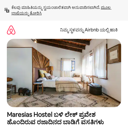
ವಿಷಯಕ್ಕೆ
ಕೆಲವು ಮಾಹಿತಿಯನ್ನು ಸ್ವಯಂಚಾಲಿತವಾಗಿ ಅನುವಾದಿಸಲಾಗಿದೆ. 
ಮೂಲ 
ಹೋಗಿ
ಭಾಷೆಯನ್ನು ತೋರಿಸಿ
ನಿಮ್ಮ ಸ್ಥಳವನ್ನು Airbnb ಯಲ್ಲಿ ಹಾಕಿ
Maresias Hostel ಬಳಿ ಲೇಕ್ ಪ್ರವೇಶ
ಹೊಂದಿರುವ ರಜಾದಿನದ ಬಾಡಿಗೆ ವಸತಿಗಳು