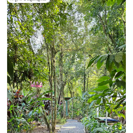
ಗೆಸ್ಟ್‌ಗಳ ಅಚ್ಚುಮೆಚ್ಚಿನದು