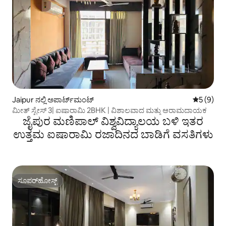
Jaipur ನಲ್ಲಿ ಅಪಾರ್ಟ್‌ಮಂಟ್
5 ರಲ್ಲಿ 5 
5 (9)
ಮೀತ್ ಸ್ಟೇಸ್ 3| ಐಷಾರಾಮಿ 2BHK | ವಿಶಾಲವಾದ ಮತ್ತು ಆರಾಮದಾಯಕ
ಜೈಪುರ ಮಣಿಪಾಲ್ ವಿಶ್ವವಿದ್ಯಾಲಯ ಬಳಿ ಇತರ
ಉತ್ತಮ ಐಷಾರಾಮಿ ರಜಾದಿನದ ಬಾಡಿಗೆ ವಸತಿಗಳು
ಸೂಪರ್‌ಹೋಸ್ಟ್
ಸೂಪರ್‌ಹೋಸ್ಟ್