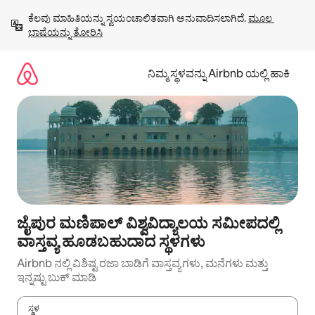
ವಿಷಯಕ್ಕೆ
ಕೆಲವು ಮಾಹಿತಿಯನ್ನು ಸ್ವಯಂಚಾಲಿತವಾಗಿ ಅನುವಾದಿಸಲಾಗಿದೆ. 
ಮೂಲ 
ಹೋಗಿ
ಭಾಷೆಯನ್ನು ತೋರಿಸಿ
ನಿಮ್ಮ ಸ್ಥಳವನ್ನು Airbnb ಯಲ್ಲಿ ಹಾಕಿ
ಜೈಪುರ ಮಣಿಪಾಲ್ ವಿಶ್ವವಿದ್ಯಾಲಯ ಸಮೀಪದಲ್ಲಿ
ವಾಸ್ತವ್ಯ ಹೂಡಬಹುದಾದ ಸ್ಥಳಗಳು
Airbnb ನಲ್ಲಿ ವಿಶಿಷ್ಟ ರಜಾ ಬಾಡಿಗೆ ವಾಸ್ತವ್ಯಗಳು, ಮನೆಗಳು ಮತ್ತು
ಇನ್ನಷ್ಟು ಬುಕ್ ಮಾಡಿ
ಸ್ಥಳ