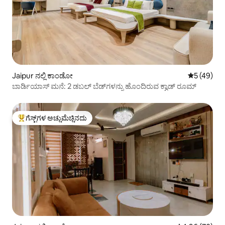
Jaipur ನಲ್ಲಿ ಕಾಂಡೋ
5 ರಲ್ಲಿ 5 ಸರ
5 (49)
ಬಾರ್ಡಿಯಾಸ್ ಮನೆ: 2 ಡಬಲ್ ಬೆಡ್‌ಗಳನ್ನು ಹೊಂದಿರುವ ಕ್ವಾಡ್ ರೂಮ್
ಗೆಸ್ಟ್‌ಗಳ ಅಚ್ಚುಮೆಚ್ಚಿನದು
ಗೆಸ್ಟ್‌ಗಳಿಗೆ ಅತಿ ಹೆಚ್ಚು ಅಚ್ಚುಮೆಚ್ಚಿನದು