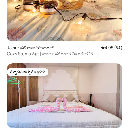
Jaipur ನಲ್ಲಿ ಅಪಾರ್ಟ್‌ಮಂಟ್
5 ರಲ್ಲಿ 4.98 ಸರ
4.98 (54)
Cozy Studio Apt | ಮಾನಸ ಸರೋವರ ವಿಸ್ತರಣೆ ಹತ್ತಿರ
ಗೆಸ್ಟ್‌ಗಳ ಅಚ್ಚುಮೆಚ್ಚಿನದು
ಗೆಸ್ಟ್‌ಗಳ ಅಚ್ಚುಮೆಚ್ಚಿನದು