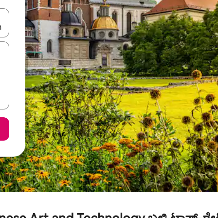
ಂದಿಗೆ ನ್ಯಾವಿಗೇಟ್ ಮಾಡಿ ಅಥವಾ ಸ್ಪರ್ಶ ಅಥವಾ ಸ್ವೈಪ್ ಗೆಸ್ಚರ್‌ಗಳ ಮೂಲಕ ಅನ್ವೇಷಿಸಿ.