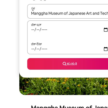
ಸ್ಥಳ
ಫಲಿತಾಂಶಗಳು ಲಭ್ಯವಿರುವಾಗ, ಅಪ್ ಮತ್ತು ಡೌನ್ ಬಾಣದ ಕೀಲಿಗಳೊ
ಚೆಕ್-ಇನ್
ಚೆಕ್-ಔಟ್
ಹುಡುಕಿ