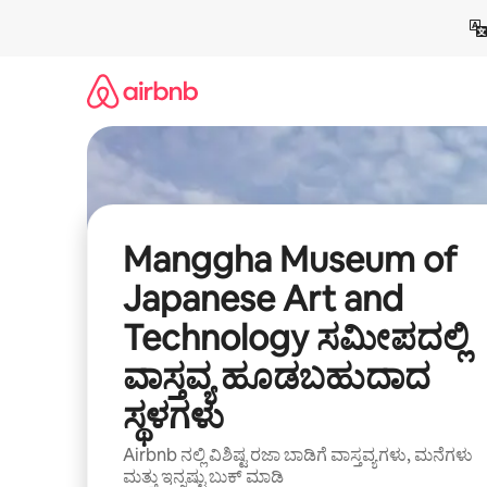
ವಿಷಯಕ್ಕೆ
ಹೋಗಿ
Manggha Museum of
Japanese Art and
Technology ಸಮೀಪದಲ್ಲಿ
ವಾಸ್ತವ್ಯ ಹೂಡಬಹುದಾದ
ಸ್ಥಳಗಳು
Airbnb ನಲ್ಲಿ ವಿಶಿಷ್ಟ ರಜಾ ಬಾಡಿಗೆ ವಾಸ್ತವ್ಯಗಳು, ಮನೆಗಳು
ಮತ್ತು ಇನ್ನಷ್ಟು ಬುಕ್ ಮಾಡಿ