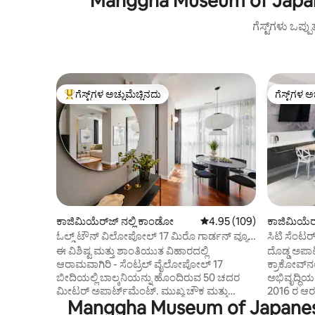
Manggha Museum of Japane
ಗೆಸ್ಟ್‌ಗಳು ಒಪ್ಪ
ಗೆಸ್ಟ್‌ಗಳ ಅಚ್ಚುಮೆಚ್ಚಿನದು
ಗೆಸ್ಟ್‌ಗಳ ಅ
ಗೆಸ್ಟ್‌ಗಳಿಗೆ ಅತಿ ಹೆಚ್ಚು ಅಚ್ಚುಮೆಚ್ಚಿನದು
ಗೆಸ್ಟ್‌ಗಳ ಅ
ಕಾಜಿಮಿಯೆರ್‌ಜ್ ನಲ್ಲಿ ಕಾಂಡೋ
5 ರಲ್ಲಿ 4.95 ಸರಾಸರಿ ರೇಟಿಂಗ
4.95 (109)
ಕಾಜಿಮಿಯೆರ್‌
ಪಾರ್ಟ್‌ಮಂ
ಓಲ್ಡ್ ಟೌನ್ ವಿಲೋಪೋಲ್ 17 ಮಿರೊ ಗಾರ್ಡನ್ ವ್ಯೂ
ಸಿಟಿ ಸೆಂಟರ
ಬಾಲ್ಕನಿ & AC
ಬೆಡ್‌ರೂಮ್
ಈ ವಿಶಿಷ್ಟ ಮತ್ತು ಶಾಂತಿಯುತ ವಿಹಾರದಲ್ಲಿ
ದೊಡ್ಡ ಅಪಾ
ಆರಾಮವಾಗಿರಿ - ಸೆಂಟ್ರಲ್ ವೈಲೋಪೋಲ್ 17
ಕ್ರಾಕೋವ್‌ನಲ
ಬೀದಿಯಲ್ಲಿ ಬಾಲ್ಕನಿಯನ್ನು ಹೊಂದಿರುವ 50 ಚದರ
ಅಭಿವೃದ್ಧಿಯಲ್ಲಿದೆ. ಕಟ್ಟಡವು ಹೊಚ
ಮೀಟರ್ ಅಪಾರ್ಟ್‌ಮೆಂಟ್. ಮುಖ್ಯ ಚೌಕ ಮತ್ತು
2016 ರ ಆರಂ
Manggha Museum of Japanese 
ಯಹೂದಿ ಕ್ವಾರ್ಟರ್ ನಡುವೆ ಸಮರ್ಪಕವಾಗಿ.
ಪೂರ್ಣಗೊಂಡಿದೆ. ನನ್ನ ಅಪಾರ್ಟ್