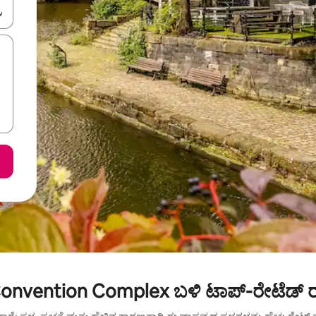
ಂದಿಗೆ ನ್ಯಾವಿಗೇಟ್ ಮಾಡಿ ಅಥವಾ ಸ್ಪರ್ಶ ಅಥವಾ ಸ್ವೈಪ್ ಗೆಸ್ಚರ್‌ಗಳ ಮೂಲಕ ಅನ್ವೇಷಿಸಿ.
onvention Complex ಬಳಿ ಟಾಪ್-ರೇಟೆಡ್ ರ