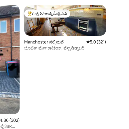
ಗೆಸ್ಟ್‌ಗಳ ಅಚ್ಚುಮೆಚ್ಚಿನದು
ಗೆಸ್ಟ್‌ಗಳಿಗೆ ಅತಿ ಹೆಚ್ಚು ಅಚ್ಚುಮೆಚ್ಚಿನದು
Manchester ನಲ್ಲಿ ಮನೆ
5 ರಲ್ಲಿ 5.0 ಸರಾಸರಿ ರೇಟಿಂ
5.0 (321)
ಬೊಟಿಕ್ ಮೆಸ್ ಕಾಟೇಜ್, ವೆಸ್ಟ್ ಡಿಡ್ಸ್‌ಬರಿ
ರಲ್ಲಿ 4.86 ಸರಾಸರಿ ರೇಟಿಂಗ್, 302 ವಿಮರ್ಶೆಗಳು
4.86 (302)
್ಲಿ 3BR