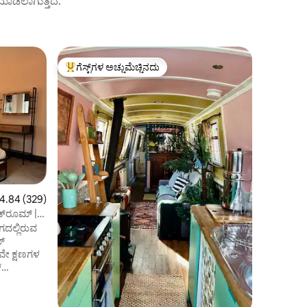
ಟ್ ಮಾಡಲಾಗುತ್ತದೆ.
Greater M
ಗೆಸ್ಟ್‌ಗಳ ಅಚ್ಚುಮೆಚ್ಚಿನದು
ಗೆಸ್ಟ್‌ಗಳ 
ಗೆಸ್ಟ್‌ಗಳಿಗೆ ಅತಿ ಹೆಚ್ಚು ಅಚ್ಚುಮೆಚ್ಚಿನದು
ಗೆಸ್ಟ್‌ಗಳ 
ಕಾಂಡೋ
ಸುಂದರವಾದ, 
ವೈಯಕ್ತಿಕ 
ಒಂದು ಬೆಡ್
ಆರಾಮದಾಯಕ
ಹೋಟೆಲ್‌ನ
ನೀಡುತ್ತದೆ. 
ಸೆಂಟ್ರಲ್ ಮ
ಬಾರ್‌ಗಳಿಂ
ಅರೆನಾ ಮತ್ತ
ಅನುಕೂಲಕರವ
ರಲ್ಲಿ 4.84 ಸರಾಸರಿ ರೇಟಿಂಗ್, 329 ವಿಮರ್ಶೆಗಳು
4.84 (329)
ಮತ್ತು ಇನ್ನಷ್
ಡ್‌ರೂಮ್ |
ವಾಸ್ತವ್ಯಗಳ
ಗದಲ್ಲಿರುವ
ನೀಡಲಾಗುತ್ತ
ಮ್
ಹೆಚ್ಚುವರಿ 
ಲವೇ ಕ್ಷಣಗಳ
ವಿವರಗಳನ್ನು
್
ನೆ,
ಂತ