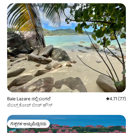
Baie Lazare ನಲ್ಲಿ ಬಂಗಲೆ
5 ರಲ್ಲಿ 4.71 ಸರ
4.71 (77)
ಪೆಬಲ್ಸ್ ಕೋವ್ ಬೀಚ್ ಹೌಸ್
ಗೆಸ್ಟ್‌ಗಳ ಅಚ್ಚುಮೆಚ್ಚಿನದು
ಗೆಸ್ಟ್‌ಗಳ ಅಚ್ಚುಮೆಚ್ಚಿನದು