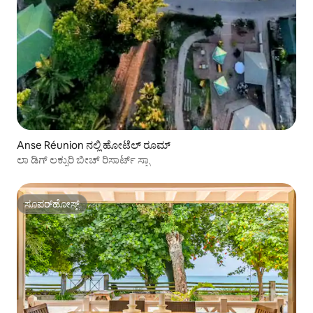
Anse Réunion ನಲ್ಲಿ ಹೋಟೆಲ್ ರೂಮ್
ಲಾ ಡಿಗ್ ಲಕ್ಸುರಿ ಬೀಚ್ ರಿಸಾರ್ಟ್ ಸ್ಪಾ
ಸೂಪರ್‌ಹೋಸ್ಟ್
ಸೂಪರ್‌ಹೋಸ್ಟ್