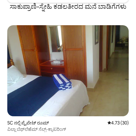
ಸಾಕುಪ್ರಾಣಿ-ಸ್ನೇಹಿ ಕಡಲತೀರದ ಮನೆ ಬಾಡಿಗೆಗಳು
SC ನಲ್ಲಿ ಪ್ರೈವೇಟ್ ರೂಮ್
5 ರಲ್ಲಿ 4.73 ಸರ
4.73 (30)
ವಿಲ್ಲಾ ಬೆಥ್‌ಲೆಹೆಮ್ ಸೆಲ್ಫ್-ಕ್ಯಾಟರಿಂಗ್