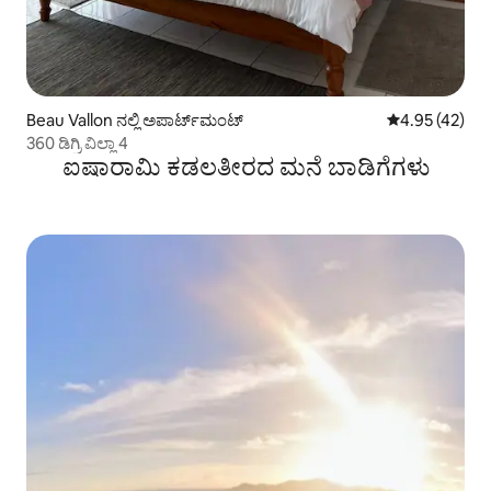
Beau Vallon ನಲ್ಲಿ ಅಪಾರ್ಟ್‌ಮಂಟ್
5 ರಲ್ಲಿ 4.95 ಸರ
4.95 (42)
360 ಡಿಗ್ರಿ ವಿಲ್ಲಾ 4
ಐಷಾರಾಮಿ ಕಡಲತೀರದ ಮನೆ ಬಾಡಿಗೆಗಳು