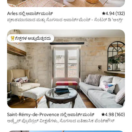
Arles ನಲ್ಲಿ ಅಪಾರ್ಟ್‌ಮಂಟ್
5 ರಲ್ಲಿ 4.94 ಸರಾ
4.94 (132)
ಪ್ರಕಾಶಮಾನವಾದ ಮತ್ತು ಸೊಗಸಾದ ಅಪಾರ್ಟ್‌ಮೆಂಟ್ - ಸೆಂಟರ್ ಡಿ 'ಆರ್ಲ್ಸ್
ಗೆಸ್ಟ್‌ಗಳ ಅಚ್ಚುಮೆಚ್ಚಿನದು
ಗೆಸ್ಟ್‌ಗಳಿಗೆ ಅತಿ ಹೆಚ್ಚು ಅಚ್ಚುಮೆಚ್ಚಿನದು
Saint-Rémy-de-Provence ನಲ್ಲಿ ಅಪಾರ್ಟ್‌ಮಂಟ್
5 ರಲ್ಲಿ 4.98 ಸರಾ
4.98 (160)
ಅಡ್ಮೈರ್ ಪ್ರೊವೆನ್ಷಲ್ ವೀಕ್ಷಣೆಗಳು, ಸೊಗಸಾದ ಐತಿಹಾಸಿಕ ಪೆಂಟ್‌ಹೌಸ್