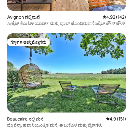
Avignon ನಲ್ಲಿ ಮನೆ
5 ರಲ್ಲಿ 4.92 ಸರಾ
4.92 (142)
ಸೀಕ್ರೆಟ್ ಕೋರ್ಟ್‌ಯಾರ್ಡ್ ಮತ್ತು ಪೂಲ್ ಹೊಂದಿರುವ ಸೆಂಟ್ರಲ್ ಟೌನ್‌ಹೌಸ್
ಗೆಸ್ಟ್‌ಗಳ ಅಚ್ಚುಮೆಚ್ಚಿನದು
ಗೆಸ್ಟ್‌ಗಳ ಅಚ್ಚುಮೆಚ್ಚಿನದು
Beaucaire ನಲ್ಲಿ ಮನೆ
5 ರಲ್ಲಿ 4.9 ಸರಾ
4.9 (151)
ಪ್ರೊವೆನ್ಸ್, ಹವಾನಿಯಂತ್ರಿತ ಮನೆ, ಈಜುಕೊಳ ಮತ್ತು ಬೈಕ್‌ಗಳು