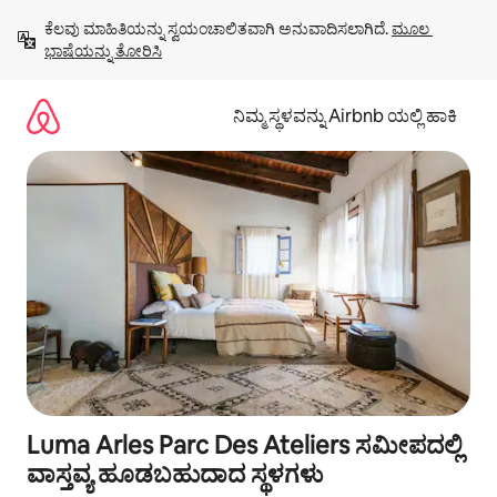
ವಿಷಯಕ್ಕೆ
ಕೆಲವು ಮಾಹಿತಿಯನ್ನು ಸ್ವಯಂಚಾಲಿತವಾಗಿ ಅನುವಾದಿಸಲಾಗಿದೆ. 
ಮೂಲ 
ಹೋಗಿ
ಭಾಷೆಯನ್ನು ತೋರಿಸಿ
ನಿಮ್ಮ ಸ್ಥಳವನ್ನು Airbnb ಯಲ್ಲಿ ಹಾಕಿ
Luma Arles Parc Des Ateliers ಸಮೀಪದಲ್ಲಿ
ವಾಸ್ತವ್ಯ ಹೂಡಬಹುದಾದ ಸ್ಥಳಗಳು