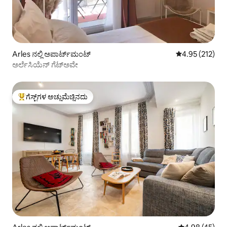
Arles ನಲ್ಲಿ ಅಪಾರ್ಟ್‌ಮಂಟ್
5 ರಲ್ಲಿ 4.95 ಸರಾ
4.95 (212)
ಅರ್ಲೆಸಿಯೆನ್ ಗೆಟ್‌ಅವೇ
ಗೆಸ್ಟ್‌ಗಳ ಅಚ್ಚುಮೆಚ್ಚಿನದು
ಗೆಸ್ಟ್‌ಗಳಿಗೆ ಅತಿ ಹೆಚ್ಚು ಅಚ್ಚುಮೆಚ್ಚಿನದು