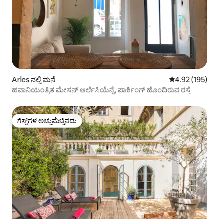
Arles ನಲ್ಲಿ ಮನೆ
5 ರಲ್ಲಿ 4.92 ಸರಾ
4.92 (195)
ಹವಾನಿಯಂತ್ರಿತ ಮೇಸನ್ ಆರ್ಲೆಸಿಯೆನ್ನೆ, ಪಾರ್ಕಿಂಗ್ ಹೊಂದಿರುವ ರಸ್ತೆ
ಗೆಸ್ಟ್‌ಗಳ ಅಚ್ಚುಮೆಚ್ಚಿನದು
ಗೆಸ್ಟ್‌ಗಳ ಅಚ್ಚುಮೆಚ್ಚಿನದು