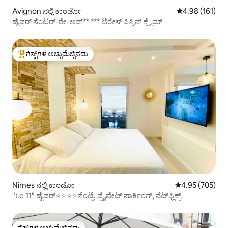
Avignon ನಲ್ಲಿ ಕಾಂಡೋ
5 ರಲ್ಲಿ 4.98 ಸರಾ
4.98 (161)
ಹೈಪರ್ ಸೆಂಟರ್-ರೇ-ಅಪ್** *** ಟೆರೇಸ್ ಪಿಸ್ಸಿನ್ ಕ್ಲೈಮ್
ಗೆಸ್ಟ್‌ಗಳ ಅಚ್ಚುಮೆಚ್ಚಿನದು
ಗೆಸ್ಟ್‌ಗಳಿಗೆ ಅತಿ ಹೆಚ್ಚು ಅಚ್ಚುಮೆಚ್ಚಿನದು
Nîmes ನಲ್ಲಿ ಕಾಂಡೋ
5 ರಲ್ಲಿ 4.95 ಸರಾ
4.95 (705)
"Le 11" ಹೈಪರ್‌⭐️⭐️⭐️⭐️ಸೆಂಟ್ರೆ, ಪ್ರೈವೇಟ್ ಪಾರ್ಕಿಂಗ್, ನೆಟ್‌ಫ್ಲಿಕ್ಸ್