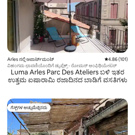
Arles ನಲ್ಲಿ ಅಪಾರ್ಟ್‌ಮಂಟ್
5 ರಲ್ಲಿ 4.86 ಸರಾ
4.86 (101)
ವಿಹಂಗಮ ಛಾವಣಿಯೊಂದಿಗೆ ಡ್ಯುಪ್ಲೆಕ್ಸ್ - ರೋಮನ್ ಆಂಫಿಥಿಯೇಟರ್
Luma Arles Parc Des Ateliers ಬಳಿ ಇತರ
ಉತ್ತಮ ಐಷಾರಾಮಿ ರಜಾದಿನದ ಬಾಡಿಗೆ ವಸತಿಗಳು
ಗೆಸ್ಟ್‌ಗಳ ಅಚ್ಚುಮೆಚ್ಚಿನದು
ಗೆಸ್ಟ್‌ಗಳ ಅಚ್ಚುಮೆಚ್ಚಿನದು