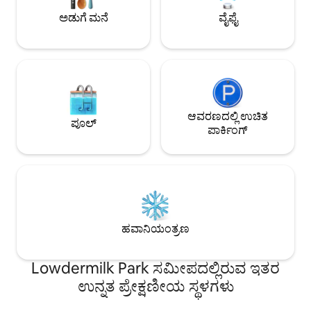
ಹಂಚಿಕೆಯ ಕೋರ್ಟ್‌ನಲ್ಲಿ ಪಿಕಲ್‌ಬಾಲ್ ಆನಂದಿಸಿ
ಬ್ಯಾಸ್ಕೆಟ್‌ಬಾಲ್ ಅನ್ನು
ಅಡುಗೆ ಮನೆ
ವೈಫೈ
ಅಥವಾ ನಮ್ಮ ಬೈಕ್‌ಗಳಲ್ಲಿ ಒಂದನ್ನು ಓಡಿಸಿ ಹತ್ತಿರದ
ಊಟ ಮತ್ತು ಡೌನ್‌ಟೌನ್
ಕಡಲತೀರಗಳು, ಕಿರಾಣಿ ಅಂಗಡಿ ಅಥವಾ
ವಿಶ್ರಾಂತಿ ಮತ್ತು ಆಟಕ್ಕೆ
ರೆಸ್ಟೋರೆಂಟ್‌ಗಳಿಗೆ ಹೋಗಿ!
ಆವರಣದಲ್ಲಿ ಉಚಿತ
ಪೂಲ್
ಪಾರ್ಕಿಂಗ್
ಹವಾನಿಯಂತ್ರಣ
Lowdermilk Park ಸಮೀಪದಲ್ಲಿರುವ ಇತರ
ಉನ್ನತ ಪ್ರೇಕ್ಷಣೀಯ ಸ್ಥಳಗಳು