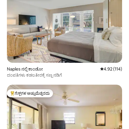
Naples ನಲ್ಲಿ ಕಾಂಡೋ
5 ರಲ್ಲಿ 4.92 ಸರಾ
4.92 (114)
ದಂಪತಿಗಳು ಕಡಲತೀರಕ್ಕೆ ಸಣ್ಣ ನಡಿಗೆ
ಗೆಸ್ಟ್‌ಗಳ ಅಚ್ಚುಮೆಚ್ಚಿನದು
ಗೆಸ್ಟ್‌ಗಳಿಗೆ ಅತಿ ಹೆಚ್ಚು ಅಚ್ಚುಮೆಚ್ಚಿನದು