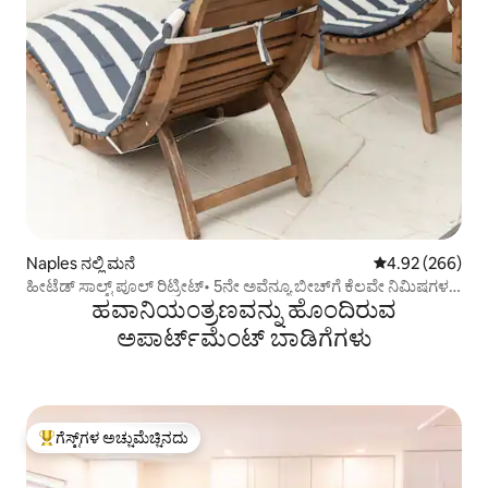
Naples ನಲ್ಲಿ ಮನೆ
5 ರಲ್ಲಿ 4.92 ಸರಾ
4.92 (266)
ಹೀಟೆಡ್ ಸಾಲ್ಟ್ ಪೂಲ್ ರಿಟ್ರೀಟ್• 5ನೇ ಅವೆನ್ಯೂ ಬೀಚ್‌ಗೆ ಕೆಲವೇ ನಿಮಿಷಗಳ
ಹವಾನಿಯಂತ್ರಣವನ್ನು ಹೊಂದಿರುವ
ದೂರ
ಅಪಾರ್ಟ್‌ಮೆಂಟ್‌ ಬಾಡಿಗೆಗಳು
ಗೆಸ್ಟ್‌ಗಳ ಅಚ್ಚುಮೆಚ್ಚಿನದು
ಗೆಸ್ಟ್‌ಗಳಿಗೆ ಅತಿ ಹೆಚ್ಚು ಅಚ್ಚುಮೆಚ್ಚಿನದು