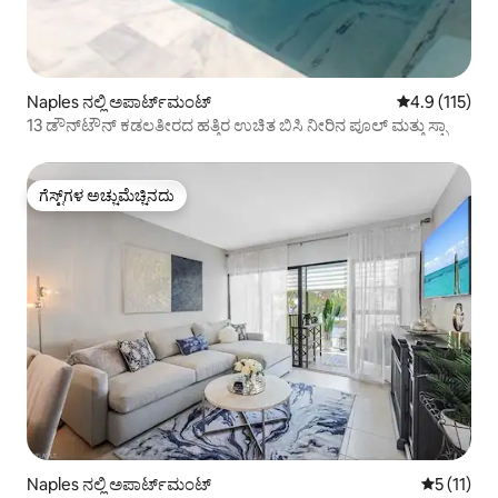
Naples ನಲ್ಲಿ ಅಪಾರ್ಟ್‌ಮಂಟ್
5 ರಲ್ಲಿ 4.9 ಸರಾ
4.9 (115)
13 ಡೌನ್‌ಟೌನ್ ಕಡಲತೀರದ ಹತ್ತಿರ ಉಚಿತ ಬಿಸಿ ನೀರಿನ ಪೂಲ್ ಮತ್ತು ಸ್ಪಾ
ಗೆಸ್ಟ್‌ಗಳ ಅಚ್ಚುಮೆಚ್ಚಿನದು
ಗೆಸ್ಟ್‌ಗಳ ಅಚ್ಚುಮೆಚ್ಚಿನದು
Naples ನಲ್ಲಿ ಅಪಾರ್ಟ್‌ಮಂಟ್
5 ರಲ್ಲಿ 5 ಸ
5 (11)