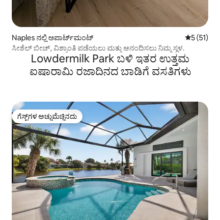
Naples ನಲ್ಲಿ ಅಪಾರ್ಟ್‌ಮಂಟ್
5 ರಲ್ಲಿ 5 ಸ
5 (51)
ಸೀಶೆಲ್ ಬೀಚ್, ವಿಶ್ರಾಂತಿ ಪಡೆಯಲು ಮತ್ತು ಆನಂದಿಸಲು ನಿಮ್ಮ ಸ್ಥಳ.
Lowdermilk Park ಬಳಿ ಇತರ ಉತ್ತಮ
ಐಷಾರಾಮಿ ರಜಾದಿನದ ಬಾಡಿಗೆ ವಸತಿಗಳು
ಗೆಸ್ಟ್‌ಗಳ ಅಚ್ಚುಮೆಚ್ಚಿನದು
ಗೆಸ್ಟ್‌ಗಳ ಅಚ್ಚುಮೆಚ್ಚಿನದು