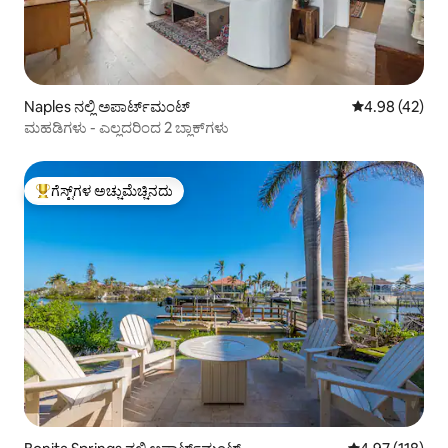
Naples ನಲ್ಲಿ ಅಪಾರ್ಟ್‌ಮಂಟ್
5 ರಲ್ಲಿ 4.98 ಸರ
4.98 (42)
ಮಹಡಿಗಳು - ಎಲ್ಲದರಿಂದ 2 ಬ್ಲಾಕ್‌ಗಳು
ಗೆಸ್ಟ್‌ಗಳ ಅಚ್ಚುಮೆಚ್ಚಿನದು
ಗೆಸ್ಟ್‌ಗಳಿಗೆ ಅತಿ ಹೆಚ್ಚು ಅಚ್ಚುಮೆಚ್ಚಿನದು