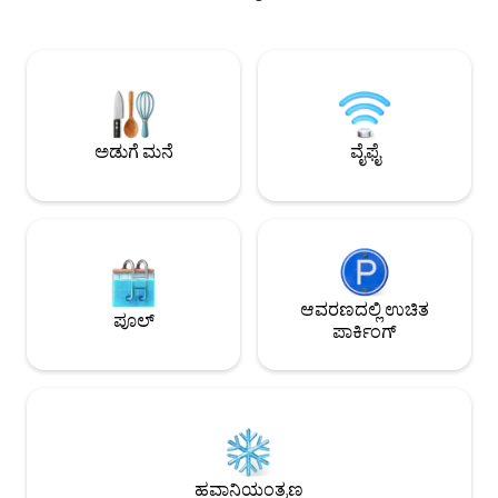
ಲಿಸ್ಟ್‌ನಲ್ಲಿ ಪ್ರದರ್ಶಿಸಲಾಯಿತು. ಸೌರ ಫಲಕಗಳಿಂದ
ಸಿಲ್ವರ್ ಲೇಕ್, ಡಾಡ್ಜರ್ 
ನಡೆಸಲ್ಪಡುವ ಇದು ವಿಶಾಲವಾದ ತೆರೆದ ನೆಲದ
ಡೌನ್‌ಟೌನ್‌ಗೆ ತ್ವರಿತ ನಡಿಗೆ. ಸಾಕುಪ್ರಾಣಿ
ಯೋಜನೆ, ಪ್ರೈವೇಟ್ ಡೆಕ್ ಮತ್ತು ಕೀ ರಹಿತ
ಸ್ವಾಗತಿಸಲಾಗುತ್ತದೆ, ಯಾವುದೇ 
ಪ್ರವೇಶವನ್ನು ನೀಡುತ್ತದೆ. ಖಚಿತವಾಗಿರಿ, ನಿಮ್ಮ
ಮನೆ, ನಾವು ಪಟ್ಟಣದಿಂ
ಆರಾಮವನ್ನು ಖಚಿತಪಡಿಸಿಕೊಳ್ಳಲು ನಾವು
ನಾವು Airbnb ಮಾಡುತ್ತ
ಹತ್ತಿರದಲ್ಲಿದ್ದೇವೆ. ಈ ಸೂರ್ಯನಿಂದ ಆವೃತವಾದ
ಮನೆಯ ಸೌಕರ್ಯಗಳನ್ನ
ಗೆಸ್ಟ್‌ಹೌಸ್‌ನಲ್ಲಿ ಆಧುನಿಕ ಐಷಾರಾಮಿಗಳನ್ನು
ಅಲ್ಲ).
ಅಡುಗೆ ಮನೆ
ವೈಫೈ
ಅನುಭವಿಸಿ.
ಆವರಣದಲ್ಲಿ ಉಚಿತ
ಪೂಲ್
ಪಾರ್ಕಿಂಗ್
ಹವಾನಿಯಂತ್ರಣ