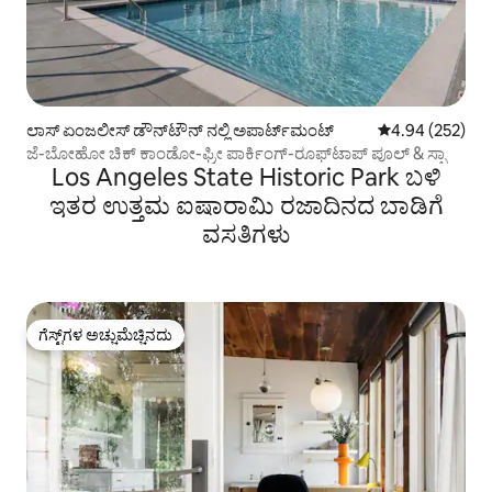
ಲಾಸ್ ಏಂಜಲೀಸ್ ಡೌನ್‌ಟೌನ್ ನಲ್ಲಿ ಅಪಾರ್ಟ್‌ಮಂಟ್
5 ರಲ್ಲಿ 4.94 ಸರಾ
4.94 (252)
ಜೆ-ಬೋಹೋ ಚಿಕ್ ಕಾಂಡೋ-ಫ್ರೀ ಪಾರ್ಕಿಂಗ್-ರೂಫ್‌ಟಾಪ್ ಪೂಲ್ & ಸ್ಪಾ
Los Angeles State Historic Park ಬಳಿ
ಇತರ ಉತ್ತಮ ಐಷಾರಾಮಿ ರಜಾದಿನದ ಬಾಡಿಗೆ
ವಸತಿಗಳು
ಗೆಸ್ಟ್‌ಗಳ ಅಚ್ಚುಮೆಚ್ಚಿನದು
ಗೆಸ್ಟ್‌ಗಳ ಅಚ್ಚುಮೆಚ್ಚಿನದು