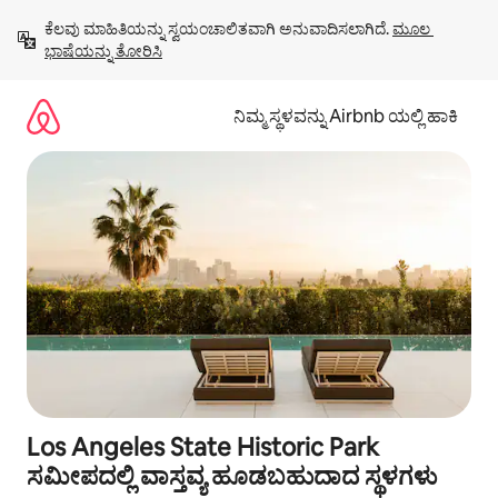
ವಿಷಯಕ್ಕೆ
ಕೆಲವು ಮಾಹಿತಿಯನ್ನು ಸ್ವಯಂಚಾಲಿತವಾಗಿ ಅನುವಾದಿಸಲಾಗಿದೆ. 
ಮೂಲ 
ಹೋಗಿ
ಭಾಷೆಯನ್ನು ತೋರಿಸಿ
ನಿಮ್ಮ ಸ್ಥಳವನ್ನು Airbnb ಯಲ್ಲಿ ಹಾಕಿ
Los Angeles State Historic Park
ಸಮೀಪದಲ್ಲಿ ವಾಸ್ತವ್ಯ ಹೂಡಬಹುದಾದ ಸ್ಥಳಗಳು