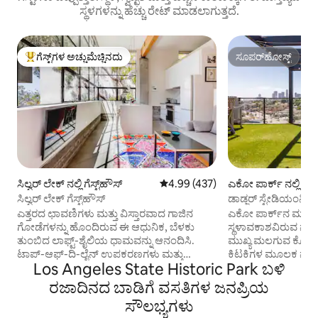
ಸ್ಥಳಗಳನ್ನು ಹೆಚ್ಚು ರೇಟ್ ಮಾಡಲಾಗುತ್ತದೆ.
ಗೆಸ್ಟ್‌ಗಳ ಅಚ್ಚುಮೆಚ್ಚಿನದು
ಸೂಪರ್‌ಹೋಸ್ಟ್
ಗೆಸ್ಟ್‌ಗಳಿಗೆ ಅತಿ ಹೆಚ್ಚು ಅಚ್ಚುಮೆಚ್ಚಿನದು
ಸೂಪರ್‌ಹೋಸ್ಟ್
ಸಿಲ್ವರ್ ಲೇಕ್ ನಲ್ಲಿ ಗೆಸ್ಟ್‌ಹೌಸ್
5 ರಲ್ಲಿ 4.99 ಸರಾಸರಿ ರೇಟಿಂಗ್, 437 ವಿ
4.99 (437)
ಎಕೋ ಪಾರ್ಕ್ ನಲ್ಲಿ ಮನ
ಸಿಲ್ವರ್ ಲೇಕ್ ಗೆಸ್ಟ್‌ಹೌಸ್
ಡಾಡ್ಜರ್ ಸ್ಟೇಡಿಯಂನ
ವೀಕ್ಷಣೆಗಳು
ಎತ್ತರದ ಛಾವಣಿಗಳು ಮತ್ತು ವಿಸ್ತಾರವಾದ ಗಾಜಿನ
ಎಕೋ ಪಾರ್ಕ್‌ನ ಮಧ್ಯಭಾಗ
ಗೋಡೆಗಳನ್ನು ಹೊಂದಿರುವ ಈ ಆಧುನಿಕ, ಬೆಳಕು
ಸ್ಥಳಾವಕಾಶವಿರುವ ನಾಲ್
ತುಂಬಿದ ಲಾಫ್ಟ್-ಶೈಲಿಯ ಧಾಮವನ್ನು ಆನಂದಿಸಿ.
ಮುಖ್ಯ ಮಲಗುವ ಕೋಣೆ
ಟಾಪ್-ಆಫ್-ದಿ-ಲೈನ್ ಉಪಕರಣಗಳು ಮತ್ತು
ಕಿಟಕಿಗಳ ಮೂಲಕ ನಂಬಲ
Los Angeles State Historic Park ಬಳಿ
ಕಿಚನ್‌ವೇರ್‌ಗಳೊಂದಿಗೆ ಸುಂದರವಾದ
ಎಚ್ಚರಗೊಳ್ಳಿ, ನಂತರ
ಅಡುಗೆಮನೆಯಲ್ಲಿ ಊಟವನ್ನು ಸಿದ್ಧಪಡಿಸಿ. 2017 ರಲ್ಲಿ
ಡೆಕ್‌ನಲ್ಲಿ ವಿಶ್ರಾಂತಿ ಪಡೆ
ರಜಾದಿನದ ಬಾಡಿಗೆ ವಸತಿಗಳ ಜನಪ್ರಿಯ
ಪೂರ್ಣಗೊಂಡ ಈ ಬೌಹೌಸ್-ಪ್ರೇರಿತ ಗೆಸ್ಟ್‌ಹೌಸ್ ಅನ್ನು
ಊಟ ಮಾಡಿ. ಪಟ್ಟಣದ ಅತ್ಯುತ್ತಮ ಬಾರ್‌ಗಳು ಮತ್ತು
ಸೌಲಭ್ಯಗಳು
GQ "ಲಾಸ್ ಏಂಜಲೀಸ್‌ನಲ್ಲಿನ ಅತ್ಯುತ್ತಮ Airbnbs"
ರೆಸ್ಟೋರೆಂಟ್‌ಗಳಿಂದ ಕೇ