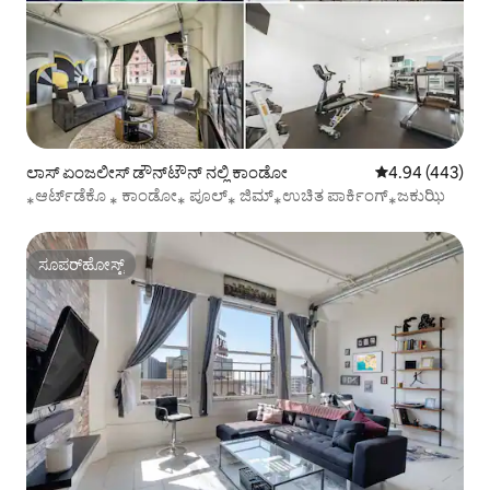
ಲಾಸ್ ಏಂಜಲೀಸ್ ಡೌನ್‌ಟೌನ್ ನಲ್ಲಿ ಕಾಂಡೋ
5 ರಲ್ಲಿ 4.94 ಸರಾ
4.94 (443)
⁎ಆರ್ಟ್‌ಡೆಕೊ ⁎ ಕಾಂಡೋ⁎ ಪೂಲ್⁎ ಜಿಮ್⁎ಉಚಿತ ಪಾರ್ಕಿಂಗ್⁎ಜಕುಝಿ
ಸೂಪರ್‌ಹೋಸ್ಟ್
ಸೂಪರ್‌ಹೋಸ್ಟ್