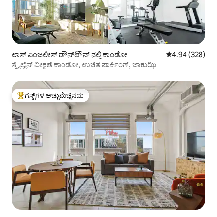
ಲಾಸ್ ಏಂಜಲೀಸ್ ಡೌನ್‌ಟೌನ್ ನಲ್ಲಿ ಕಾಂಡೋ
5 ರಲ್ಲಿ 4.94 ಸರಾ
4.94 (328)
ಸ್ಕೈಲೈನ್ ವೀಕ್ಷಣೆ ಕಾಂಡೋ, ಉಚಿತ ಪಾರ್ಕಿಂಗ್, ಜಾಕುಝಿ
ಗೆಸ್ಟ್‌ಗಳ ಅಚ್ಚುಮೆಚ್ಚಿನದು
ಗೆಸ್ಟ್‌ಗಳಿಗೆ ಅತಿ ಹೆಚ್ಚು ಅಚ್ಚುಮೆಚ್ಚಿನದು