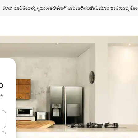
ಕೆಲವು ಮಾಹಿತಿಯನ್ನು ಸ್ವಯಂಚಾಲಿತವಾಗಿ ಅನುವಾದಿಸಲಾಗಿದೆ. 
ಮೂಲ ಭಾಷೆಯನ್ನು ತೋರ
ು
ಕಿ
ಂದಿಗೆ ನ್ಯಾವಿಗೇಟ್ ಮಾಡಿ ಅಥವಾ ಸ್ಪರ್ಶ ಅಥವಾ ಸ್ವೈಪ್ ಗೆಸ್ಚರ್‌ಗಳ ಮೂಲಕ ಅನ್ವೇಷಿಸಿ.