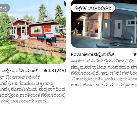
ಸ್ಟ್
ಗೆಸ್ಟ್‌ಗಳ ಅಚ್ಚುಮೆಚ್ಚಿನದು
ಸ್ಟ್
ಗೆಸ್ಟ್‌ಗಳ ಅಚ್ಚುಮೆಚ್ಚಿನದು
Rovaniemi ನಲ್ಲಿ ಚಾಲೆಟ್
5
ಸ್ಯಾಂಟಾ 'ಸ್ ಸಿಟಿಯಲ್ಲಿರುವ ವಿಲ್ಲಾ ಪಿಪೊ
ಅಪಾರ್ಟ್‌ಮೆಂಟ್‌ಗಳು
ನಮ್ಮ ಮರದ ಕಾಟೇಜ್ ಸುಂದರವಾದ ವಸ
 ನಲ್ಲಿ ಅಪಾರ್ಟ್‌ಮಂಟ್
5 ರಲ್ಲಿ 4.8 ಸರಾಸರಿ ರೇಟಿಂಗ್, 249 ವಿಮರ್ಶೆಗಳು
4.8 (249)
ನೆರೆಹೊರೆಯಲ್ಲಿದೆ. ಇದು ಡೌನ್‌ಟೌನ್‌ನಿಂದ 2,5 ಕಿ
ಪಲ್ ಟ್ರೀ ಅಪಾರ್ಟ್‌ಮೆಂಟ್
.ಮೀ ದೂರದಲ್ಲಿದೆ! ಪ್ರವೇಶಿಸುವುದು ಸುಲಭ!
ಿದೆ (ಅಡುಗೆಮನೆಯ ಚಿತ್ರಗಳನ್ನು
ಆಕರ್ಷಕವಾದ ಉತ್ತಮ-ಗುಣಮಟ್ಟದ ಕ್ಯಾಬ
ಾಗಿದೆ), ರೊವಾನೀಮಿಯ ಮಧ್ಯಭಾಗದಿಂದ
ಸೌನಾ ಹೊಂದಿರುವ ಅಡುಗೆಮನೆ ಮತ್ತು ದ
ೂರದಲ್ಲಿರುವ ಶಾಂತಿಯುತ ನೆರೆಹೊರೆಯಲ್ಲಿ
ಬಾತ್‌ರೂಮ್. ವಿಶ್ರಾಂತಿ ಮತ್ತು ಶಾಂತಿಯ
 ಮತ್ತು ಆರಾಮದಾಯಕವಾದ
ಲ್ಯಾಪ್‌ಲ್ಯಾಂಡ್ಸ್ ವಿಶ್ವವಿದ್ಯಾಲಯ ಮತ್ತು
ಮೆಂಟ್. ಅಪಾರ್ಟ್‌ಮೆಂಟ್ ಆರಾಮದಾಯಕ
ಸೂಪರ್‌ಮಾರ್ಕೆಟ್ 500 ಮೀಟರ್‌ನಲ್ಲಿದೆ
ರದ ಹಾಸಿಗೆ ಹೊಂದಿರುವ ಮಲಗುವ ಕೋಣೆ,
ಒದೆಯುವ ಸ್ಲೆಡ್ಜ್‌ಗಳು ಬಳಕೆಗೆ ಉಚಿತವಾಗಿ
ಗೆಮನೆ ಮತ್ತು ಸೋಫಾ ಹಾಸಿಗೆ ಮತ್ತು
ಕೆಮಿಜೋಕಿ ಅತಿ ಉದ್ದದ ನದಿ ಕೇವಲ 5
ಿಂಗ್, 8 ವಿಮರ್ಶೆಗಳು
ರದೇಶವನ್ನು ಹೊಂದಿರುವ ವಿಶಾಲವಾದ ವಾಸದ
ದೂರದಲ್ಲಿದೆ. ನಮ್ಮ ಕುಟುಂಬವು ಉದ್ಯಾನದ ಇನ್ನೊಂದು
ು ಹೊಂದಿದೆ. ನಾವು ಒಂದೇ ಕಟ್ಟಡದಲ್ಲಿ
ಬದಿಯಲ್ಲಿ ವಾಸಿಸುತ್ತಿದೆ ಆದ್ದರಿಂದ ನೀವು 
ರುವುದರಿಂದ ನಮ್ಮನ್ನು ಸುಲಭವಾಗಿ
ಫಿನ್ನಿಷ್ ಜೀವನಶೈಲಿಯನ್ನು ಆನಂದಿಸಬಹ