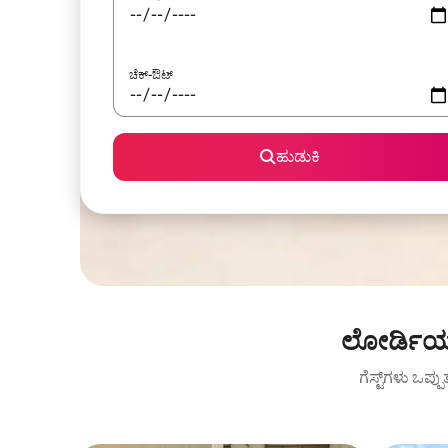
ಚೆಕ್-ಔಟ್
ಹುಡುಕಿ
ಲೋರ್ಡಿಯ 
ಗೆಸ್ಟ್‌ಗಳು ಒಪ್ಪ