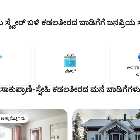
ಬಹುದು ಮತ್ತು ಯಾವುದಕ್ಕೂ ಸಹಾಯ
ನಿಮ್ಮನ್ನು ಆತ್ಮೀಯವಾಗಿ ಸ್ವಾಗತಿಸಬೇಕೆಂದ
ು ಸಂತೋಷಪಡುತ್ತೇವೆ. ಈ ಪ್ರದೇಶವು
ಬಯಸುತ್ತೇವೆ!
 ಮತ್ತು ಪ್ರಕೃತಿಗೆ ಹತ್ತಿರದಲ್ಲಿದೆ, ಹತ್ತಿರದಲ್ಲಿ
ಸ್ಕ್ವೇರ್ ಬಳಿ ಕಡಲತೀರದ ಬಾಡಿಗೆಗೆ ಜನಪ್ರಿಯ 
ದೆ. ನಮ್ಮ ಗೆಸ್ಟ್‌ಗಳಿಗಾಗಿ
ಬೈಸಿಕಲ್‌ಗಳನ್ನು ಹೊಂದಿದ್ದೇವೆ.
ಆವರಣದ
ಪೂಲ್
ಪಾ
ಸಾಕುಪ್ರಾಣಿ-ಸ್ನೇಹಿ ಕಡಲತೀರದ ಮನೆ ಬಾಡಿಗೆಗಳು
ಳ ಅಚ್ಚುಮೆಚ್ಚಿನದು
ೆ ಅತಿ ಹೆಚ್ಚು ಅಚ್ಚುಮೆಚ್ಚಿನದು