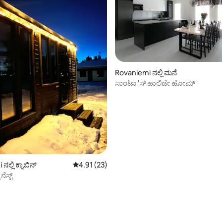
Rovaniemi ನಲ್ಲಿ ಮನೆ
ಸಾಂಟಾ 'ಸ್ ಹಾಲಿಡೇ ಹೋಮ್
ಲ್ಲಿ ಕ್ಯಾಬಿನ್
5 ರಲ್ಲಿ 4.91 ಸರಾಸರಿ ರೇಟಿಂಗ್, 23 ವಿಮರ್ಶೆಗಳು
4.91 (23)
ೆಸ್ಟ್