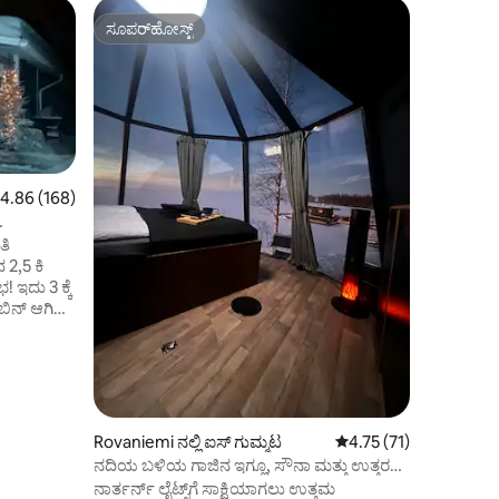
Rovaniemi
ಸೂಪರ್‌ಹೋಸ್ಟ್
ಗೆಸ್ಟ್‌ಗಳ 
ಸೂಪರ್‌ಹೋಸ್ಟ್
ಗೆಸ್ಟ್‌ಗಳ 
ನೆ
ಅಪಾರ್ಟ್‌ಮೆ
ಈ ಖಾಸಗಿ ಅಪ
ಮತ್ತು ಆರ್ಕ
ನಡಿಗೆ ದೂರ
ನೆರೆಹೊರೆಯ
ಅಥವಾ ಸಣ್ಣ 
ಆರಾಮದಾಯಕ ವ
ಅನ್ನು ಅನ್ವ
 ರಲ್ಲಿ 4.86 ಸರಾಸರಿ ರೇಟಿಂಗ್, 168 ವಿಮರ್ಶೆಗಳು
4.86 (168)
ದೃಶ್ಯಗಳು 
ಹೋಸ್ಟ್‌ರಿ
ತಿ
ವಿನಂತಿಯನ್ನ
ಮರೆಯಲಾಗದ
 ಇದು 3 ಕ್ಕೆ
ನನ್ನ ಮಾರ್ಗ
ಿನ್ ಆಗಿದೆ.
ನಿಯಮಗಳನ್ನ
ೊಡ್ಡ
ುತ ವಸತಿ.
. ಎರಡು
ವೆ.
0 ಮೀಟರ್
Rovaniemi ನಲ್ಲಿ ಐಸ್ ಗುಮ್ಮಟ
5 ರಲ್ಲಿ 4.75 ಸರಾಸರಿ ರೇಟಿ
4.75 (71)
ನದಿಯ ಬಳಿಯ ಗಾಜಿನ ಇಗ್ಲೂ, ಸೌನಾ ಮತ್ತು ಉತ್ತರ
ಇಲ್ಲಿ ನಿಜವಾದ
ದೀಪಗಳು
ನಾರ್ತರ್ನ್ ಲೈಟ್ಸ್‌ಗೆ ಸಾಕ್ಷಿಯಾಗಲು ಉತ್ತಮ
ುದು.