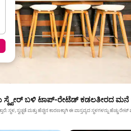
ಸ್ಕ್ವೇರ್ ಬಳಿ ಟಾಪ್-ರೇಟೆಡ್ ಕಡಲತೀರದ ಮನೆ 
ುತ್ತಾರೆ: ಸ್ಥಳ, ಸ್ವಚ್ಛತೆ ಮತ್ತು ಹೆಚ್ಚಿನ ಕಾರಣಕ್ಕಾಗಿ ಈ ವಾಸ್ತವ್ಯದ ಸ್ಥಳಗಳನ್ನು ಹೆಚ್ಚು ರೇ