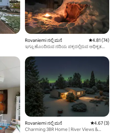
Rovaniemi ನಲ್ಲಿ ಮನೆ
5 ರಲ್ಲಿ 4.81 ಸರಾಸರಿ ರೇಟಿ
4.81 (74)
ಇಗ್ಲೂ ಹೊಂದಿರುವ ನದಿಯ ಪಕ್ಕದಲ್ಲಿರುವ ಅಧಿಕೃತ
ಮರದ ಮನೆ
Rovaniemi ನಲ್ಲಿ ಮನೆ
5 ರಲ್ಲಿ 4.67 ಸರಾಸರಿ ರೇಟ
4.67 (3)
Charming 3BR Home | River Views &