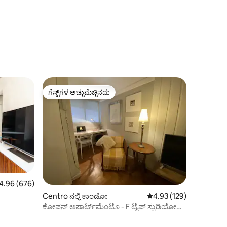
ಗೆಸ್ಟ್‌ಗಳ ಅಚ್ಚುಮೆಚ್ಚಿನದು
ಗೆಸ್ಟ್‌ಗಳ ಅಚ್ಚುಮೆಚ್ಚಿನದು
ರಲ್ಲಿ 4.96 ಸರಾಸರಿ ರೇಟಿಂಗ್, 676 ವಿಮರ್ಶೆಗಳು
4.96 (676)
Centro ನಲ್ಲಿ ಕಾಂಡೋ
5 ರಲ್ಲಿ 4.93 ಸರಾಸರಿ ರೇಟಿಂ
4.93 (129)
ಕೋಪನ್ ಅಪಾರ್ಟ್‌ಮೆಂಟೊ - F ಟೈಪ್ ಸ್ಟುಡಿಯೋ
ಬಹುಕಾಂತೀಯ!