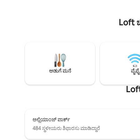
ಆರಾಮ, ಅನುಕ
ಹೊಂದಿರುವ ಕಟ್ಟಡ. ಹೋಟೆಲ್ W ನಿಂದ 1 ನಿಮಿಷ
ನೋಟಗಳಲ್ಲಿ
ಮತ್ತು JK, ಫರಿಯಾ ಲಿಮಾದಿಂದ ಕೆಲವೇ ಮೆಟ್ಟಿಲುಗಳ
ವೃತ್ತಿಪರರು
ದೂರದಲ್ಲಿ. ಆರಾಮ, ಸ್ಥಳ ಮತ್ತು ಅಂತರರಾಷ್ಟ್ರೀಯ
Loft 
ಮಾನದಂಡಗಳನ್ನು ಬಯಸುವ ಕಾರ್ಯನಿರ್ವಾಹಕರು
ಮತ್ತು ಪ್ರವಾಸಿಗರಿಗೆ ಸೂಕ್ತವಾಗಿದೆ.
ಅಡುಗೆ ಮನೆ
ವೈಫೈ
Lof
ಅಲ್ಲಿಯಾಂಜ್ ಪಾರ್ಕ್
484 ಸ್ಥಳೀಯರು ಶಿಫಾರಸು ಮಾಡಿದ್ದಾರೆ