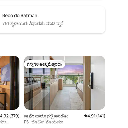
Beco do Batman
751 ಸ್ಥಳೀಯರು ಶಿಫಾರಸು ಮಾಡಿದ್ದಾರೆ
ಗೆಸ್ಟ್‌ಗಳ ಅಚ್ಚುಮೆಚ್ಚಿನದು
ಗೆಸ್ಟ್‌ಗಳ ಅಚ್ಚುಮೆಚ್ಚಿನದು
 ರಲ್ಲಿ 4.92 ಸರಾಸರಿ ರೇಟಿಂಗ್, 379 ವಿಮರ್ಶೆಗಳು
4.92 (379)
ಸಾವೊ ಪಾಲೊ ನಲ್ಲಿ ಕಾಂಡೋ
5 ರಲ್ಲಿ 4.91 ಸರಾಸರಿ ರೇಟಿಂ
4.91 (141)
ಿಮ್/
FS I ಬೊಟಿಕ್ ಮೊಯೆಮಾ