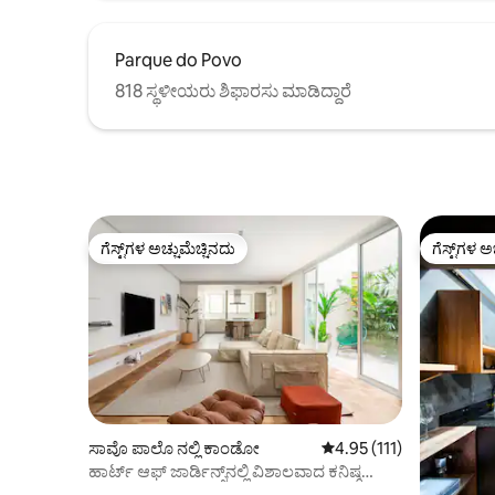
Parque do Povo
818 ಸ್ಥಳೀಯರು ಶಿಫಾರಸು ಮಾಡಿದ್ದಾರೆ
ಗೆಸ್ಟ್‌ಗಳ ಅಚ್ಚುಮೆಚ್ಚಿನದು
ಗೆಸ್ಟ್‌ಗಳ ಅ
ಗೆಸ್ಟ್‌ಗಳ ಅಚ್ಚುಮೆಚ್ಚಿನದು
ಗೆಸ್ಟ್‌ಗಳ ಅ
ಸಾವೊ ಪಾಲೊ ನಲ್ಲಿ ಕಾಂಡೋ
5 ರಲ್ಲಿ 4.95 ಸರಾಸರಿ ರೇಟಿಂ
4.95 (111)
ಹಾರ್ಟ್ ಆಫ್ ಜಾರ್ಡಿನ್ಸ್‌ನಲ್ಲಿ ವಿಶಾಲವಾದ ಕನಿಷ್ಠ
ಅಪಾರ್ಟ್‌ಮೆಂಟ್