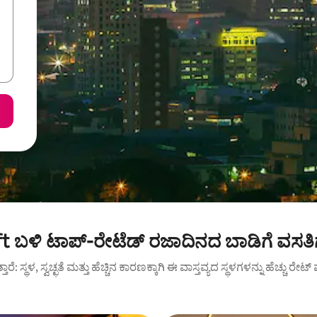
t ಬಳಿ ಟಾಪ್-ರೇಟೆಡ್ ರಜಾದಿನದ ಬಾಡಿಗೆ ವಸತ
ುತ್ತಾರೆ: ಸ್ಥಳ, ಸ್ವಚ್ಛತೆ ಮತ್ತು ಹೆಚ್ಚಿನ ಕಾರಣಕ್ಕಾಗಿ ಈ ವಾಸ್ತವ್ಯದ ಸ್ಥಳಗಳನ್ನು ಹೆಚ್ಚು ರೇ