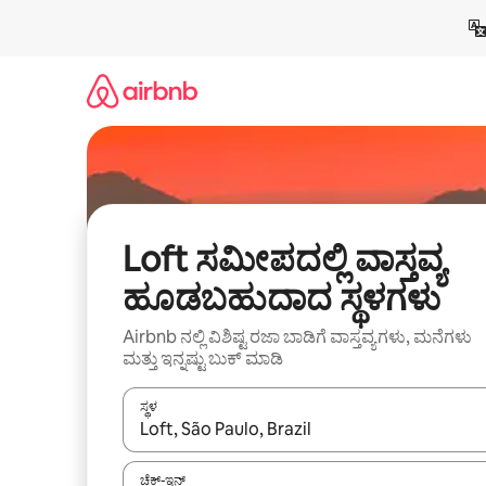
ವಿಷಯಕ್ಕೆ
ಹೋಗಿ
Loft ಸಮೀಪದಲ್ಲಿ ವಾಸ್ತವ್ಯ
ಹೂಡಬಹುದಾದ ಸ್ಥಳಗಳು
Airbnb ನಲ್ಲಿ ವಿಶಿಷ್ಟ ರಜಾ ಬಾಡಿಗೆ ವಾಸ್ತವ್ಯಗಳು, ಮನೆಗಳು
ಮತ್ತು ಇನ್ನಷ್ಟು ಬುಕ್ ಮಾಡಿ
ಸ್ಥಳ
ಫಲಿತಾಂಶಗಳು ಲಭ್ಯವಿರುವಾಗ, ಅಪ್ ಮತ್ತು ಡೌನ್ ಬಾಣದ ಕೀಲಿಗಳೊ
ಚೆಕ್-ಇನ್