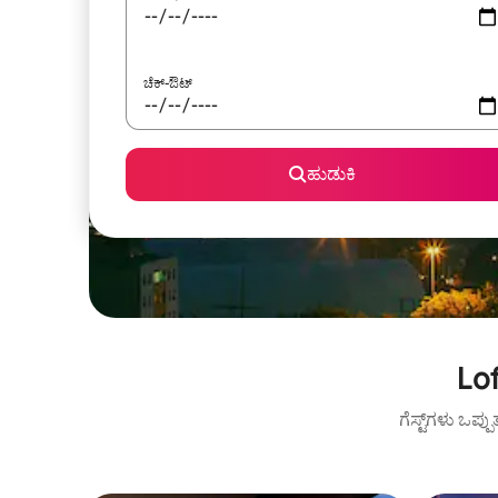
ಚೆಕ್-ಔಟ್
ಹುಡುಕಿ
Lof
ಗೆಸ್ಟ್‌ಗಳು ಒಪ್ಪ