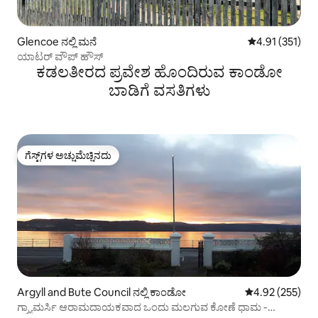
Glencoe ನಲ್ಲಿ ಮನೆ
5 ರಲ್ಲಿ 4.91 ಸರಾ
4.91 (351)
ಯಾಟರ್ ವೌಪ್ ಹೌಸ್
ಕಡಲತೀರದ ಪ್ರವೇಶ ಹೊಂದಿರುವ ಕಾಂಡೋ
ಬಾಡಿಗೆ ವಸತಿಗಳು
ಗೆಸ್ಟ್‌ಗಳ ಅಚ್ಚುಮೆಚ್ಚಿನದು
ಗೆಸ್ಟ್‌ಗಳ ಅಚ್ಚುಮೆಚ್ಚಿನದು
Argyll and Bute Council ನಲ್ಲಿ ಕಾಂಡೋ
5 ರಲ್ಲಿ 4.92 ಸರಾ
4.92 (255)
ಗ್ರ್ಯಾಮರ್ಸಿ ಆರಾಮದಾಯಕವಾದ ಒಂದು ಮಲಗುವ ಕೋಣೆ ಧಾಮ -