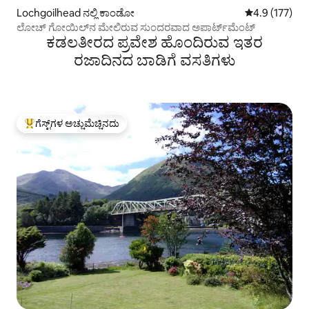
Lochgoilhead ನಲ್ಲಿ ಕಾಂಡೋ
5 ರಲ್ಲಿ 4.9 ಸರಾ
4.9 (177)
ಲೋಚ್ ಗೋಯಿಲ್‌ನ ಮೇಲಿರುವ ಸುಂದರವಾದ ಅಪಾರ್ಟ್‌ಮೆಂಟ್
ಕಡಲತೀರದ ಪ್ರವೇಶ ಹೊಂದಿರುವ ಇತರ
ರಜಾದಿನದ ಬಾಡಿಗೆ ವಸತಿಗಳು
ಗೆಸ್ಟ್‌ಗಳ ಅಚ್ಚುಮೆಚ್ಚಿನದು
ಗೆಸ್ಟ್‌ಗಳಿಗೆ ಅತಿ ಹೆಚ್ಚು ಅಚ್ಚುಮೆಚ್ಚಿನದು