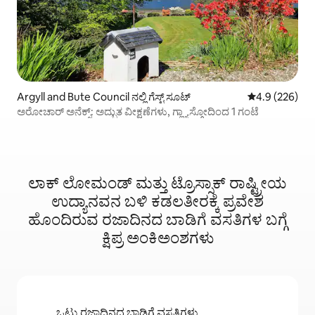
Argyll and Bute Council ನಲ್ಲಿ ಗೆಸ್ಟ್ ಸೂಟ್
5 ರಲ್ಲಿ 4.9 ಸರಾ
4.9 (226)
ಅರೋಚಾರ್ ಅನೆಕ್ಸ್: ಅದ್ಭುತ ವೀಕ್ಷಣೆಗಳು, ಗ್ಲ್ಯಾಸ್ಗೋದಿಂದ 1 ಗಂಟೆ
ಲಾಕ್ ಲೋಮಂಡ್ ಮತ್ತು ಟ್ರೊಸ್ಸಾಕ್ ರಾಷ್ಟ್ರೀಯ
ಉದ್ಯಾನವನ ಬಳಿ ಕಡಲತೀರಕ್ಕೆ ಪ್ರವೇಶ
ಹೊಂದಿರುವ ರಜಾದಿನದ ಬಾಡಿಗೆ ವಸತಿಗಳ ಬಗ್ಗೆ
ಕ್ಷಿಪ್ರ ಅಂಕಿಅಂಶಗಳು
ಒಟ್ಟು ರಜಾದಿನದ ಬಾಡಿಗೆ ವಸತಿಗಳು