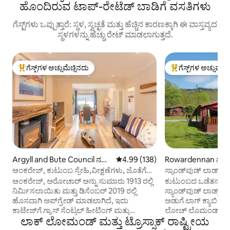
ಹೊಂದಿರುವ ಟಾಪ್-ರೇಟೆಡ್ ಬಾಡಿಗೆ ವಸತಿಗಳು
ಗೆಸ್ಟ್‌ಗಳು ಒಪ್ಪುತ್ತಾರೆ: ಸ್ಥಳ, ಸ್ವಚ್ಛತೆ ಮತ್ತು ಹೆಚ್ಚಿನ ಕಾರಣಕ್ಕಾಗಿ ಈ ವಾಸ್ತವ್ಯದ
ಸ್ಥಳಗಳನ್ನು ಹೆಚ್ಚು ರೇಟ್ ಮಾಡಲಾಗುತ್ತದೆ.
ಗೆಸ್ಟ್‌ಗಳ ಅಚ್ಚುಮೆಚ್ಚಿನದು
ಗೆಸ್ಟ್‌ಗಳ ಅಚ್ಚುಮೆಚ್
ಗೆಸ್ಟ್‌ಗಳಿಗೆ ಅತಿ ಹೆಚ್ಚು ಅಚ್ಚುಮೆಚ್ಚಿನದು
ಗೆಸ್ಟ್‌ಗಳಿಗೆ ಅತಿ ಹೆಚ್ಚು
Argyll and Bute Council ನಲ್ಲಿ
5 ರಲ್ಲಿ 4.99 ಸರಾಸರಿ ರೇಟಿಂಗ್, 138 ವಿ
4.99 (138)
Rowardennan ನಲ್ಲಿ 
ಕಾಟೇಜ್
ಆಂಕರೇಜ್, ಕುಟುಂಬ ಸ್ನೇಹಿ,ವೀಕ್ಷಣೆಗಳು, ಜೊತೆಗೆ
ಸ್ಯಾಂಡ್‌ವುಡ್ ಲಾಡ್ಜ್ ಲಾ
ಕಯಾಕ್ಸ್
ರೋವರ್ಡನ್‌ನಾನ್, 
ಆಂಕರೇಜ್, ಅರೋಚಾರ್ ಅನ್ನು ಸುಮಾರು 1913 ರಲ್ಲಿ
ಕುಟುಂಬದ ಒಡೆತನದ ಮತ್
ನಿರ್ಮಿಸಲಾಯಿತು ಮತ್ತು ಡಿಸೆಂಬರ್ 2019 ರಲ್ಲಿ
ಸ್ಯಾಂಡ್‌ವುಡ್ ಲಾಡ್ಜ
ಹೊಸದಾಗಿ ಅಪ್‌ಗ್ರೇಡ್ ಮಾಡಲಾಗಿದೆ, ಇದು
ಅಡುಗೆ ಲಾಗ್ ಕ್ಯಾಬಿನ್ ಆಗಿದೆ. ಇದು ಸ್ಕಾ
ಕಾಟೇಜ್‌ಗೆ ಗ್ಯಾಸ್ ಸೆಂಟ್ರಲ್ ಹೀಟಿಂಗ್ ಮತ್ತು
ಲೋಚ್ ಲೊಮಂಡ್‌ನ ಈಸ್ಟ್
ಲಾಕ್ ಲೋಮಂಡ್ ಮತ್ತು ಟ್ರೊಸ್ಸಾಕ್ ರಾಷ್ಟ್ರೀಯ
ಸುಂದರವಾದ ಮರದ ಸುಡುವ ಸ್ಟೌವನ್ನು ಹೊಂದಿರುವ
ರೋವರ್ಡನ್‌ನಾನ್‌ನಲ್ಲಿ
ಐಷಾರಾಮಿ ಒಳಾಂಗಣವನ್ನು ನೀಡುತ್ತದೆ. ಎರಡು
ಸ್ಥಳದಲ್ಲಿ ನೀರಿನ ಅಂ