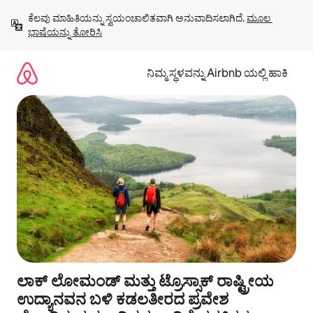
ವಿಷಯಕ್ಕೆ
ಕೆಲವು ಮಾಹಿತಿಯನ್ನು ಸ್ವಯಂಚಾಲಿತವಾಗಿ ಅನುವಾದಿಸಲಾಗಿದೆ. 
ಮೂಲ 
ಹೋಗಿ
ಭಾಷೆಯನ್ನು ತೋರಿಸಿ
ನಿಮ್ಮ ಸ್ಥಳವನ್ನು Airbnb ಯಲ್ಲಿ ಹಾಕಿ
ಲಾಕ್ ಲೋಮಂಡ್ ಮತ್ತು ಟ್ರೊಸ್ಸಾಕ್ ರಾಷ್ಟ್ರೀಯ
ಉದ್ಯಾನವನ ಬಳಿ ಕಡಲತೀರದ ಪ್ರವೇಶ