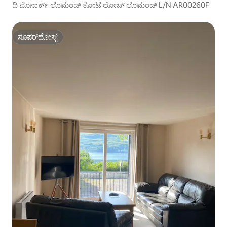
ದಿ ಮೊನಾರ್ಕ್ ಲೊಮಂಡ್ ಕೋಟೆ ಲೋಚ್ ಲೊಮಂಡ್ L/N AR00260F
ಸೂಪರ್‌ಹೋಸ್ಟ್
ಸೂಪರ್‌ಹೋಸ್ಟ್