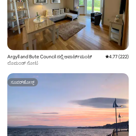
Argyll and Bute Council ನಲ್ಲಿ ಅಪಾರ್ಟ್‌ಮಂಟ್
5 ರಲ್ಲಿ 4.77 ಸರಾ
4.77 (222)
ಲೊಮಂಡ್ ನೋಟ
ಸೂಪರ್‌ಹೋಸ್ಟ್
ಸೂಪರ್‌ಹೋಸ್ಟ್