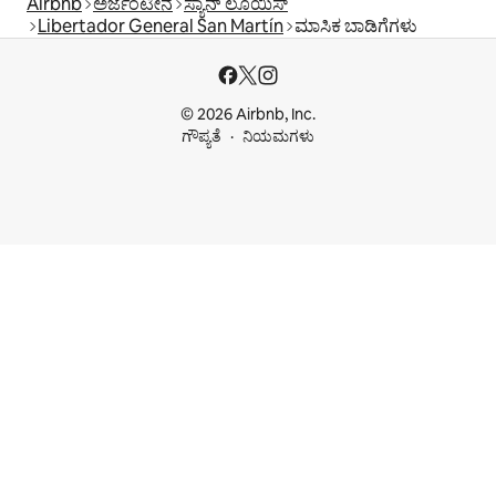
Airbnb
ಅರ್ಜೆಂಟೀನ
ಸ್ಯಾನ್ ಲೂಯಿಸ್
Libertador General San Martín
ಮಾಸಿಕ ಬಾಡಿಗೆಗಳು
© 2026 Airbnb, Inc.
ಗೌಪ್ಯತೆ
ನಿಯಮಗಳು