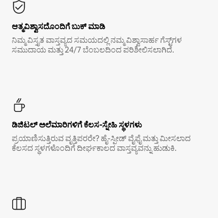
ಆತ್ಮವಿಶ್ವಾಸದೊಂದಿಗೆ ಬುಕ್ ಮಾಡಿ
ನಿಮ್ಮ ವಿಸ್ತೃತ ವಾಸ್ತವ್ಯದ ಸಮಯದಲ್ಲಿ ನಮ್ಮ ವಿಶ್ವಾಸಾರ್ಹ ಗೆಸ್ಟ್‌ಗಳ
ಸಮುದಾಯ ಮತ್ತು 24/7 ಬೆಂಬಲದಿಂದ ಪರಿಶೀಲಿಸಲಾಗಿದೆ.
ಡಿಜಿಟಲ್ ಅಲೆಮಾರಿಗಳಿಗೆ ಕೆಲಸ-ಸ್ನೇಹಿ ಸ್ಥಳಗಳು
ಪ್ರಯಾಣಿಸುತ್ತಿರುವ ವೃತ್ತಿಪರರೇ? ಹೈ-ಸ್ಪೀಡ್ ವೈಫೈ ಮತ್ತು ಮೀಸಲಾದ
ಕೆಲಸದ ಸ್ಥಳಗಳೊಂದಿಗೆ ದೀರ್ಘಕಾಲದ ವಾಸ್ತವ್ಯವನ್ನು ಹುಡುಕಿ.