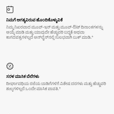
ನಿಮಗೆ ಅಗತ್ಯವಿರುವ ಹೊಂದಿಕೊಳ್ಳುವಿಕೆ
ನಿಮ್ಮ ನಿಖರವಾದ ಮೂವ್-ಇನ್ ಮತ್ತು ಮೂವ್-ಔಟ್ ದಿನಾಂಕಗಳನ್ನು
ಆಯ್ಕೆ ಮಾಡಿ ಮತ್ತು ಯಾವುದೇ ಹೆಚ್ಚುವರಿ ಬದ್ಧತೆ ಅಥವಾ
ಕಾಗದಪತ್ರಗಳಿಲ್ಲದೆ ಆನ್‌ಲೈನ್‌ನಲ್ಲಿ ಸುಲಭವಾಗಿ ಬುಕ್ ಮಾಡಿ.*
ಸರಳ ಮಾಸಿಕ ಬೆಲೆಗಳು
ದೀರ್ಘಾವಧಿಯ ರಜೆಯ ಬಾಡಿಗೆಗಳಿಗೆ ವಿಶೇಷ ದರಗಳು ಮತ್ತು ಹೆಚ್ಚುವರಿ
ಶುಲ್ಕಗಳಿಲ್ಲದೆ ಒಂದೇ ಮಾಸಿಕ ಪಾವತಿ.*