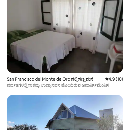
San Francisco del Monte de Oro ನಲ್ಲಿ ಸಣ್ಣ ಮನೆ
5 ರಲ್ಲಿ 4.9 ಸರ
4.9 (10)
ಪರ್ವತಗಳಲ್ಲಿ ಸಾಕಷ್ಟು ಉದ್ಯಾನವನ ಹೊಂದಿರುವ ಅಪಾರ್ಟ್‌ಮೆಂಟ್!