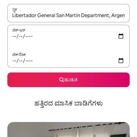
ಸ್ಥಳ
ಫಲಿತಾಂಶಗಳು ಲಭ್ಯವಿರುವಾಗ, ಅಪ್ ಮತ್ತು ಡೌನ್ ಬಾಣದ ಕೀಲಿಗಳೊಂದಿಗೆ ನ್ಯಾವಿಗೇಟ
ಚೆಕ್-ಇನ್
ಚೆಕ್-ಔಟ್
ಹುಡುಕಿ
ಹತ್ತಿರದ ಮಾಸಿಕ ಬಾಡಿಗೆಗಳು