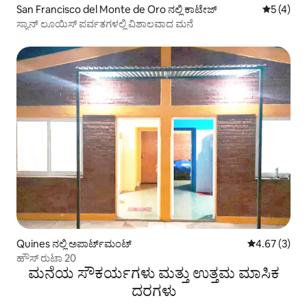
San Francisco del Monte de Oro ನಲ್ಲಿ ಕಾಟೇಜ್
5 ರಲ್ಲಿ 5 
5 (4)
ಸ್ಯಾನ್ ಲೂಯಿಸ್ ಪರ್ವತಗಳಲ್ಲಿ ವಿಶಾಲವಾದ ಮನೆ
Quines ನಲ್ಲಿ ಅಪಾರ್ಟ್‌ಮಂಟ್
5 ರಲ್ಲಿ 4.67 ಸ
4.67 (3)
ಹೌಸ್ ರುಟಾ 20
ಮನೆಯ ಸೌಕರ್ಯಗಳು ಮತ್ತು ಉತ್ತಮ ಮಾಸಿಕ
ದರಗಳು