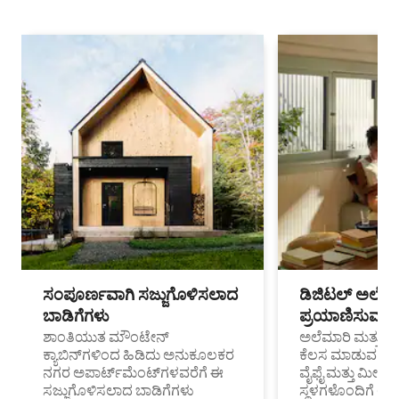
ಸಂಪೂರ್ಣವಾಗಿ ಸಜ್ಜುಗೊಳಿಸಲಾದ
ಡಿಜಿಟಲ್ ಅಲೆಮಾ
ಬಾಡಿಗೆಗಳು
ಪ್ರಯಾಣಿಸುವ ವೃತ
ಶಾಂತಿಯುತ ಮೌಂಟೇನ್
ಅಲೆಮಾರಿ ಮತ್ತು ದೂ
ಕ್ಯಾಬಿನ್‌ಗಳಿಂದ ಹಿಡಿದು ಅನುಕೂಲಕರ
ಕೆಲಸ ಮಾಡುವ ಪ್ರೊ
ನಗರ ಅಪಾರ್ಟ್‌ಮೆಂಟ್‌ಗಳವರೆಗೆ ಈ
ವೈಫೈ ಮತ್ತು ಮೀಸ
ಸಜ್ಜುಗೊಳಿಸಲಾದ ಬಾಡಿಗೆಗಳು
ಸ್ಥಳಗಳೊಂದಿಗೆ 