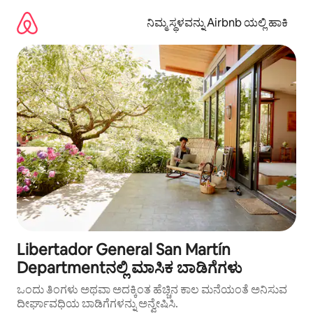
ವಿಷಯಕ್ಕೆ
ಹೋಗಿ
ನಿಮ್ಮ ಸ್ಥಳವನ್ನು Airbnb ಯಲ್ಲಿ ಹಾಕಿ
Libertador General San Martín
Departmentನಲ್ಲಿ ಮಾಸಿಕ ಬಾಡಿಗೆಗಳು
ಒಂದು ತಿಂಗಳು ಅಥವಾ ಅದಕ್ಕಿಂತ ಹೆಚ್ಚಿನ ಕಾಲ ಮನೆಯಂತೆ ಅನಿಸುವ
ದೀರ್ಘಾವಧಿಯ ಬಾಡಿಗೆಗಳನ್ನು ಅನ್ವೇಷಿಸಿ.